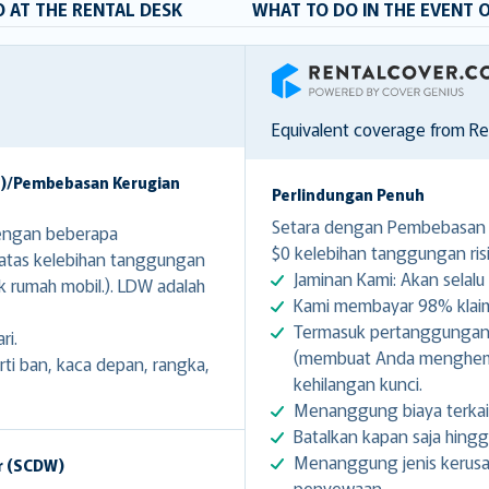
 AT THE RENTAL DESK
WHAT TO DO IN THE EVENT 
RentalCover
Equivalent coverage from R
W)/Pembebasan Kerugian
Perlindungan Penuh
Setara dengan Pembebasan K
engan beberapa
$0 kelebihan tanggungan risi
 atas kelebihan tanggungan
Jaminan Kami: Akan selalu 
k rumah mobil.). LDW adalah
Kami membayar 98% klaim 
Termasuk pertanggungan g
ri.
(membuat Anda menghemat
i ban, kaca depan, rangka,
kehilangan kunci.
Menanggung biaya terkai
Batalkan kapan saja hing
Menanggung jenis kerusa
r (SCDW)
penyewaan.