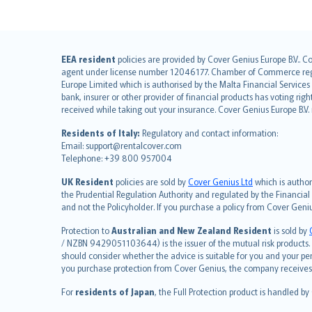
English (UK)
EEA resident
policies are provided by Cover Genius Europe B.V.. C
agent under license number 12046177. Chamber of Commerce registr
English (US)
Europe Limited which is authorised by the Malta Financial Service
Deutsch
bank, insurer or other provider of financial products has voting rig
français
received while taking out your insurance. Cover Genius Europe B.V
Nederlands
Residents of Italy:
Regulatory and contact information:
español
Email: support@rentalcover.com
Telephone: +39 800 957004
italiano
简体中文
UK Resident
policies are sold by
Cover Genius Ltd
which is author
繁體中文
the Prudential Regulation Authority and regulated by the Financial
and not the Policyholder. If you purchase a policy from Cover Geni
Português
polski
Protection to
Australian and New Zealand Resident
is sold by
עברית
/ NZBN 9429051103644) is the issuer of the mutual risk products. C
should consider whether the advice is suitable for you and your p
Português
you purchase protection from Cover Genius, the company receives a
svenska
For
residents of Japan
, the Full Protection product is handled by
日本語
한국어