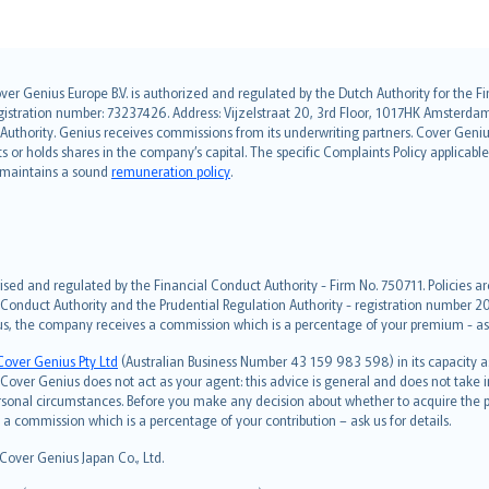
over Genius Europe B.V. is authorized and regulated by the Dutch Authority for the
ation number: 73237426. Address: Vijzelstraat 20, 3rd Floor, 1017HK Amsterdam, t
s Authority. Genius receives commissions from its underwriting partners. Cover Gen
hts or holds shares in the company’s capital. The specific Complaints Policy applicab
. maintains a sound
remuneration policy
.
ised and regulated by the Financial Conduct Authority - Firm No. 750711. Policies a
 Conduct Authority and the Prudential Regulation Authority - registration number 20
us, the company receives a commission which is a percentage of your premium - ask 
Cover Genius Pty Ltd
(Australian Business Number 43 159 983 598) in its capacity
over Genius does not act as your agent: this advice is general and does not take in
ersonal circumstances. Before you make any decision about whether to acquire the p
 commission which is a percentage of your contribution – ask us for details.
 Cover Genius Japan Co., Ltd.