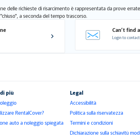
ione delle richieste di risarcimento è rappresentata da prove errate
o "chiuso", a seconda del tempo trascorso.
one 
Can’t find 
Login to contact
di più
Legal
noleggio
Accessibilità
ilizzare RentalCover?
Politica sulla riservatezza
ione auto a noleggio spiegata
Termini e condizioni
Dichiarazione sulla schiavitù mo