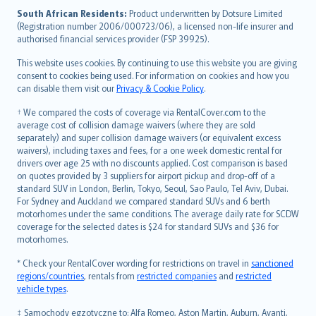
latviešu
South African Residents:
Product underwritten by Dotsure Limited
Lietuviškai
(Registration number 2006/000723/06), a licensed non-life insurer and
authorised financial services provider (FSP 39925).
Bahasa Melayu
Română
This website uses cookies. By continuing to use this website you are giving
српски
consent to cookies being used. For information on cookies and how you
can disable them visit our
Privacy & Cookie Policy
.
Slovensky
Slovenščina
† We compared the costs of coverage via RentalCover.com to the
Українська
average cost of collision damage waivers (where they are sold
separately) and super collision damage waivers (or equivalent excess
Tiếng Việt
waivers), including taxes and fees, for a one week domestic rental for
drivers over age 25 with no discounts applied. Cost comparison is based
on quotes provided by 3 suppliers for airport pickup and drop-off of a
standard SUV in London, Berlin, Tokyo, Seoul, Sao Paulo, Tel Aviv, Dubai.
For Sydney and Auckland we compared standard SUVs and 6 berth
motorhomes under the same conditions. The average daily rate for SCDW
coverage for the selected dates is $24 for standard SUVs and $36 for
motorhomes.
* Check your RentalCover wording for restrictions on travel in
sanctioned
regions/countries
, rentals from
restricted companies
and
restricted
vehicle types
.
‡ Samochody egzotyczne to: Alfa Romeo, Aston Martin, Auburn, Avanti,