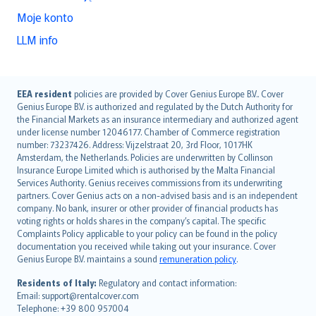
Moje konto
LLM info
English (UK)
EEA resident
policies are provided by Cover Genius Europe B.V.. Cover
Genius Europe B.V. is authorized and regulated by the Dutch Authority for
English (US)
the Financial Markets as an insurance intermediary and authorized agent
Deutsch
under license number 12046177. Chamber of Commerce registration
français
number: 73237426. Address: Vijzelstraat 20, 3rd Floor, 1017HK
Amsterdam, the Netherlands. Policies are underwritten by Collinson
Nederlands
Insurance Europe Limited which is authorised by the Malta Financial
español
Services Authority. Genius receives commissions from its underwriting
italiano
partners. Cover Genius acts on a non-advised basis and is an independent
company. No bank, insurer or other provider of financial products has
简体中文
voting rights or holds shares in the company’s capital. The specific
繁體中文
Complaints Policy applicable to your policy can be found in the policy
Português
documentation you received while taking out your insurance. Cover
Genius Europe B.V. maintains a sound
remuneration policy
.
polski
עברית
Residents of Italy:
Regulatory and contact information:
Email: support@rentalcover.com
Português
Telephone: +39 800 957004
svenska