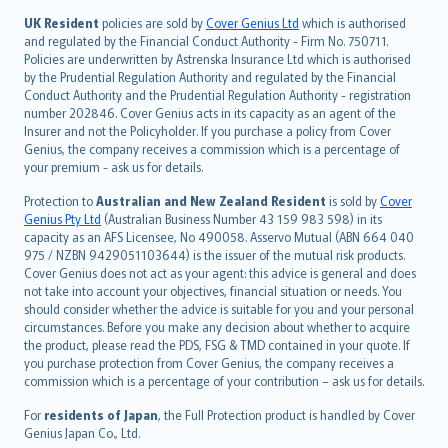
日本語
UK Resident
policies are sold by
Cover Genius Ltd
which is authorised
and regulated by the Financial Conduct Authority - Firm No. 750711.
한국어
Policies are underwritten by Astrenska Insurance Ltd which is authorised
dansk
by the Prudential Regulation Authority and regulated by the Financial
norsk
Conduct Authority and the Prudential Regulation Authority - registration
number 202846. Cover Genius acts in its capacity as an agent of the
suomi
Insurer and not the Policyholder. If you purchase a policy from Cover
العربيّة
Genius, the company receives a commission which is a percentage of
Türkçe
your premium - ask us for details.
česky
Protection to
Australian and New Zealand Resident
is sold by
Cover
Русский
Genius Pty Ltd
(Australian Business Number 43 159 983 598) in its
capacity as an AFS Licensee, No 490058. Asservo Mutual (ABN 664 040
ภาษาไทย
975 / NZBN 9429051103644) is the issuer of the mutual risk products.
български
Cover Genius does not act as your agent: this advice is general and does
català
not take into account your objectives, financial situation or needs. You
should consider whether the advice is suitable for you and your personal
Hrvatski
circumstances. Before you make any decision about whether to acquire
eesti
the product, please read the PDS, FSG & TMD contained in your quote. If
Ελληνικά
you purchase protection from Cover Genius, the company receives a
commission which is a percentage of your contribution – ask us for details.
Magyar
Íslenska
For
residents of Japan
, the Full Protection product is handled by Cover
Bahasa Indonesia
Genius Japan Co., Ltd.