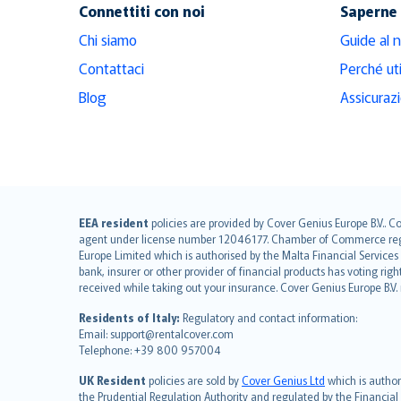
Connettiti con noi
Saperne 
Chi siamo
Guide al 
Contattaci
Perché ut
Blog
Assicuraz
English (UK)
EEA resident
policies are provided by Cover Genius Europe B.V.. C
agent under license number 12046177. Chamber of Commerce registr
English (US)
Europe Limited which is authorised by the Malta Financial Service
Deutsch
bank, insurer or other provider of financial products has voting rig
français
received while taking out your insurance. Cover Genius Europe B.V
Nederlands
Residents of Italy:
Regulatory and contact information:
español
Email: support@rentalcover.com
Telephone: +39 800 957004
italiano
简体中文
UK Resident
policies are sold by
Cover Genius Ltd
which is author
繁體中文
the Prudential Regulation Authority and regulated by the Financial