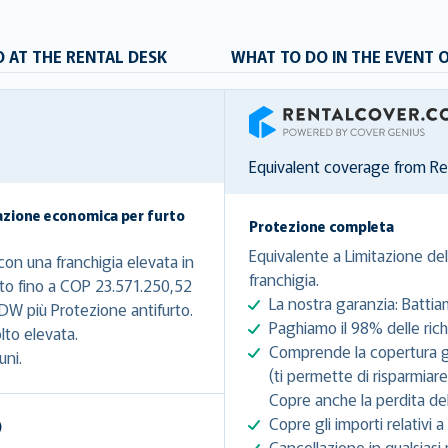
 AT THE RENTAL DESK
WHAT TO DO IN THE EVENT 
RentalCover
Equivalent coverage from R
azione economica per furto
Protezione completa
Equivalente a Limitazione del
on una franchigia elevata in
franchigia.
uto fino a COP 23.571.250,52
La nostra garanzia: Battia
DW più Protezione antifurto.
Paghiamo il 98% delle richi
lto elevata.
Comprende la copertura gra
uni.
(ti permette di risparmiar
Copre anche la perdita del
Copre gli importi relativi a 
)
Cancellazione in qualsiasi 