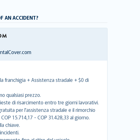
OF AN ACCIDENT?
entalCover.com
la franchigia + Assistenza stradale + $0 di
mo qualsiasi prezzo.
este di risarcimento entro tre giorni lavorativi.
tuita per l'assistenza stradale e il rimorchio
e COP 15.714,17 - COP 31.428,33 al giorno.
la chiave.
incidenti.
momento fino al ritiro del veicolo.