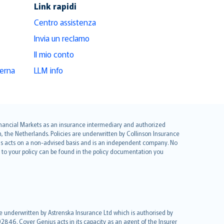
Link rapidi
Centro assistenza
Invia un reclamo
Il mio conto
derna
LLM info
 Financial Markets as an insurance intermediary and authorized
he Netherlands. Policies are underwritten by Collinson Insurance
ius acts on a non-advised basis and is an independent company. No
le to your policy can be found in the policy documentation you
re underwritten by Astrenska Insurance Ltd which is authorised by
2846. Cover Genius acts in its capacity as an agent of the Insurer