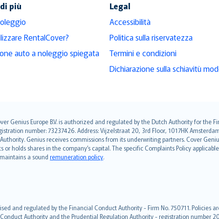
di più
Legal
noleggio
Accessibilità
ilizzare RentalCover?
Politica sulla riservatezza
ione auto a noleggio spiegata
Termini e condizioni
Dichiarazione sulla schiavitù mo
over Genius Europe B.V. is authorized and regulated by the Dutch Authority for the
ation number: 73237426. Address: Vijzelstraat 20, 3rd Floor, 1017HK Amsterdam, t
s Authority. Genius receives commissions from its underwriting partners. Cover Gen
hts or holds shares in the company’s capital. The specific Complaints Policy applicab
. maintains a sound
remuneration policy
.
ised and regulated by the Financial Conduct Authority - Firm No. 750711. Policies a
 Conduct Authority and the Prudential Regulation Authority - registration number 20