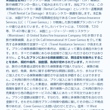
旅行補償プランの一部として組み込まれています。当社プランでは、この
保険給付はレンタカー損害（Rental Car Damage）とレンタカー盗難損害
（Theft Rental Car Damage）またはレンタカー損害を指します。本広告
には、米国デラウェア州の有限責任会社である Cover Genius Insurance
Services, LLC（「Cover Genius」）が開発した旅行補償プランのハイライ
トが盛り込まれています。そうしたハイライトには、T7000等、T210
等、TP-401等に基づく、米国ニュージャージー州モリスタウン
（Morristown）の United States Fire Insurance Company が引き受けする
旅行保険補償、および On Call International が Cover Genius を介して販
売する非保険旅行支援サービス（Travel Assistance Services）が含まれま
す。プランの保険補償の規約や条件は、地域によって異なる場合がありま
す。また、すべての補償にあらゆる地域でご加入いただけるわけではあり
ません。
こうしたプランにおける保険補償には、既往症を対象外とするこ
とを含め、規約や条件、限度額、免責が定められています。
大半の州で
は、旅行小売業者は認可を受けた保険業者/代理人ではなく、保険の規
約、給付、免責、条件に関する専門的な質問に回答したり、またはすでに
ご加入されている保険補償の適切さや妥当性を評価することはできませ
ん。ご利用の旅行小売業者には、プラン加入に伴う手数料が支払われる場
合があります。そうした業者は、補償内容や価格を含めたプランの一般的
情報を提供することがあります。旅行保険へのご加入は、ご利用の旅行小
売業者から他の商品やサービスのご購入にあたって不可欠ではありませ
ん。プランの金額は総額です。すなわち、保険と非保険の両方を合わせた
金額です。それぞれの旅行プランの特徴や価格に関してその他にご不明点
等があれば、Cover Genius にお問い合わせください。住所：11 West