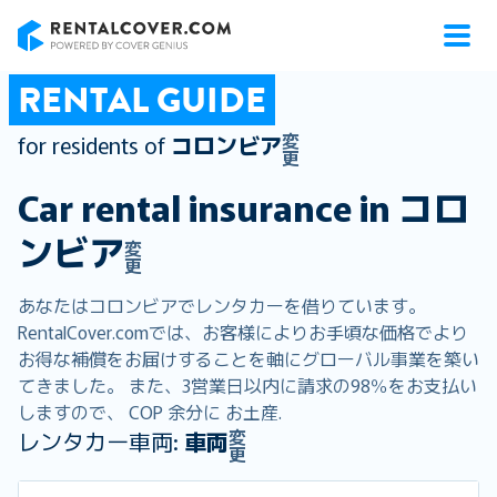
RentalCover
RENTAL GUIDE
変
for residents of
コロンビア
更
Car rental insurance in
コロ
ンビア
変
更
あなたはコロンビアでレンタカーを借りています。
RentalCover.comでは、お客様によりお手頃な価格でより
お得な補償をお届けすることを軸にグローバル事業を築い
てきました。 また、3営業日以内に請求の98％をお支払い
しますので、 COP 余分に お土産.
変
レンタカー車両:
車両
更