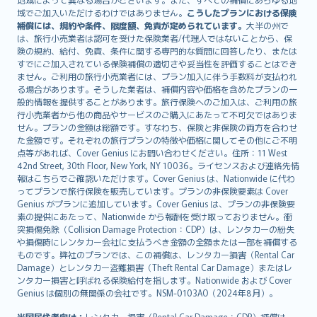
Lietuviškai
域でご加入いただけるわけではありません。
こうしたプランにおける保険
Bahasa Melayu
補償には、規約や条件、限度額、免責が定められています。
大半の州で
は、旅行小売業者は認可を受けた保険業者/代理人ではないことから、保
Română
険の規約、給付、免責、条件に関する専門的な質問に回答したり、または
српски
すでにご加入されている保険補償の適切さや妥当性を評価することはでき
Slovensky
ません。ご利用の旅行小売業者には、プラン加入に伴う手数料が支払われ
る場合があります。そうした業者は、補償内容や価格を含めたプランの一
Slovenščina
般的情報を提供することがあります。旅行保険へのご加入は、ご利用の旅
Українська
行小売業者から他の商品やサービスのご購入にあたって不可欠ではありま
Tiếng Việt
せん。プランの金額は総額です。すなわち、保険と非保険の両方を合わせ
た金額です。それぞれの旅行プランの特徴や価格に関してその他にご不明
点等があれば、Cover Genius にお問い合わせください。住所：11 West
42nd Street, 30th Floor, New York, NY 10036。ライセンスおよび連絡先情
報はこちらでご確認いただけます。Cover Genius は、Nationwide に代わ
ってプランで旅行保険を販売しています。プランの非保険要素は Cover
Genius がプランに追加しています。Cover Genius は、プランの非保険要
素の提供にあたって、Nationwide から報酬を受け取っておりません。衝
突損傷免除（Collision Damage Protection：CDP）は、レンタカーの紛失
や損傷時にレンタカー会社に支払うべき金額の全額または一部を補償する
ものです。弊社のプランでは、この補償は、レンタカー損害（Rental Car
Damage）とレンタカー盗難損害（Theft Rental Car Damage）またはレ
ンタカー損害と呼ばれる保険給付を指します。Nationwide および Cover
Genius は個別の無関係の会社です。NSM-0103AO（2024年8月）。
米国居住者向け：
レンタカー損害（Rental Car Damage：CDP）補償は、