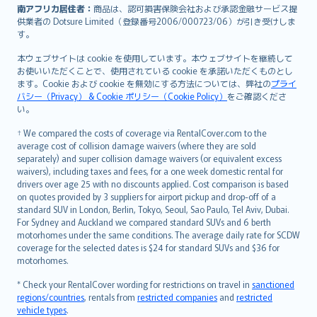
南アフリカ居住者：
商品は、認可損害保険会社および承認金融サービス提
供業者の Dotsure Limited（登録番号2006/000723/06）が引き受けしま
す。
本ウェブサイトは cookie を使用しています。本ウェブサイトを継続して
お使いいただくことで、使用されている cookie を承諾いただくものとし
ます。Cookie および cookie を無効にする方法については、弊社の
プライ
バシー（Privacy） & Cookie ポリシー（Cookie Policy）
をご確認くださ
い。
† We compared the costs of coverage via RentalCover.com to the
average cost of collision damage waivers (where they are sold
separately) and super collision damage waivers (or equivalent excess
waivers), including taxes and fees, for a one week domestic rental for
drivers over age 25 with no discounts applied. Cost comparison is based
on quotes provided by 3 suppliers for airport pickup and drop-off of a
standard SUV in London, Berlin, Tokyo, Seoul, Sao Paulo, Tel Aviv, Dubai.
For Sydney and Auckland we compared standard SUVs and 6 berth
motorhomes under the same conditions. The average daily rate for SCDW
coverage for the selected dates is $24 for standard SUVs and $36 for
motorhomes.
* Check your RentalCover wording for restrictions on travel in
sanctioned
regions/countries
, rentals from
restricted companies
and
restricted
vehicle types
.