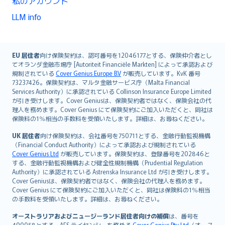
私のアカウント
LLM info
English (UK)
EU 居住者
向け保険契約は、認可番号を12046177とする、保険仲介者とし
てオランダ金融市場庁 [Autoriteit Financiële Markten] によって承認および
English (US)
規制されている
Cover Genius Europe B.V
が販売しています。KvK 番号
Deutsch
73237426。保険契約は、マルタ金融サービス庁（Malta Financial
français
Services Authority）に承認されている Collinson Insurance Europe Limited
が引き受けします。Cover Geniusは、保険契約者ではなく、保険会社の代
Nederlands
理人を務めます。Cover Genius にて保険契約にご加入いただくと、同社は
español
保険料の1％相当の手数料を受領いたします。詳細は、お尋ねください。
italiano
UK 居住者
向け保険契約は、会社番号を750711とする、金融行動監視機構
简体中文
（Financial Conduct Authority）によって承認および規制されている
繁體中文
Cover Genius Ltd
が販売しています。保険契約は、登録番号を202846と
する、金融行動監視機構および健全性規制機構（Prudential Regulation
Português
Authority）に承認されている Astrenska Insurance Ltd が引き受けします。
polski
Cover Geniusは、保険契約者ではなく、保険会社の代理人を務めます。
עברית
Cover Genius にて保険契約にご加入いただくと、同社は保険料の1％相当
の手数料を受領いたします。詳細は、お尋ねください。
Português
svenska
オーストラリアおよびニュージーランド居住者向けの補償
は、番号を
490058とする、AFS ライセンシーを務める
Cover Genius Pty Ltd
（オース