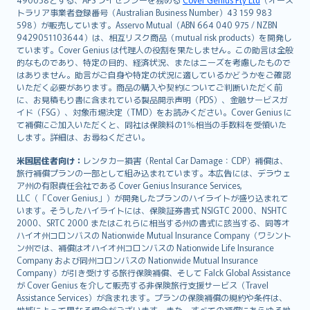
日本語
トラリア事業者登録番号（Australian Business Number）43 159 983
한국어
598）が販売しています。Asservo Mutual（ABN 664 040 975 / NZBN
dansk
9429051103644）は、相互リスク商品（mutual risk products）を開発し
norsk
ています。Cover Genius は代理人の役割を果たしません。この助言は全般
的なものであり、特定の目的、経済状況、またはニーズを考慮したもので
suomi
はありません。助言がご自身や特定の状況に適しているかどうかをご確認
العربيّة
いただく必要があります。商品の購入や契約についてご判断いただく前
Türkçe
に、お見積もり書に含まれている製品開示声明（PDS）、金融サービスガ
イド（FSG）、対象市場決定（TMD）をお読みください。Cover Genius に
česky
て補償にご加入いただくと、同社は保険料の1％相当の手数料を受領いた
Русский
します。詳細は、お尋ねください。
ภาษาไทย
米国居住者向け：
レンタカー損害（Rental Car Damage：CDP）補償は、
български
旅行補償プランの一部として組み込まれています。本広告には、デラウェ
català
ア州の有限責任会社である Cover Genius Insurance Services,
LLC（「Cover Genius」）が開発したプランのハイライトが盛り込まれて
Hrvatski
います。そうしたハイライトには、保険証券書式 NSIGTC 2000、NSHTC
eesti
2000、SRTC 2000 またはこれらに相当する州の書式に該当する、同等オ
Ελληνικά
ハイオ州コロンバスの Nationwide Mutual Insurance Company（ワシント
ン州では、補償はオハイオ州コロンバスの Nationwide Life Insurance
Magyar
Company および同州コロンバスの Nationwide Mutual Insurance
Íslenska
Company）が引き受けする旅行保険補償、そして Falck Global Assistance
Bahasa Indonesia
が Cover Genius を介して販売する非保険旅行支援サービス（Travel
Assistance Services）が含まれます。プランの保険補償の規約や条件は、
latviešu
地域によって異なる場合がございます。また、すべての補償にあらゆる地