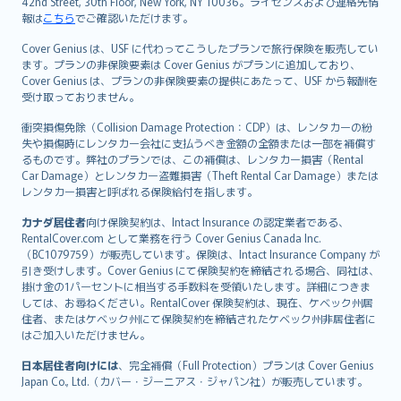
42nd Street, 30th Floor, New York, NY 10036。ライセンスおよび連絡先情
報は
こちら
でご確認いただけます。
Cover Genius は、USF に代わってこうしたプランで旅行保険を販売してい
ます。プランの非保険要素は Cover Genius がプランに追加しており、
Cover Genius は、プランの非保険要素の提供にあたって、USF から報酬を
受け取っておりません。
衝突損傷免除（Collision Damage Protection：CDP）は、レンタカーの紛
失や損傷時にレンタカー会社に支払うべき金額の全額または一部を補償す
るものです。弊社のプランでは、この補償は、レンタカー損害（Rental
Car Damage）とレンタカー盗難損害（Theft Rental Car Damage）または
レンタカー損害と呼ばれる保険給付を指します。
カナダ居住者
向け保険契約は、Intact Insurance の認定業者である、
RentalCover.com として業務を行う Cover Genius Canada Inc.
（BC1079759）が販売しています。保険は、Intact Insurance Company が
引き受けします。Cover Genius にて保険契約を締結される場合、同社は、
掛け金の1パーセントに相当する手数料を受領いたします。詳細につきま
しては、お尋ねください。RentalCover 保険契約は、現在、ケベック州居
住者、またはケベック州にて保険契約を締結されたケベック州非居住者に
はご加入いただけません。
日本居住者向けには
、完全補償（Full Protection）プランは Cover Genius
Japan Co., Ltd.（カバー・ジーニアス・ジャパン社）が販売しています。