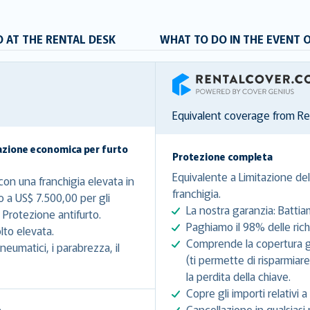
 AT THE RENTAL DESK
WHAT TO DO IN THE EVENT 
RentalCover
Equivalent coverage from R
azione economica per furto
Protezione completa
Equivalente a Limitazione del
on una franchigia elevata in
franchigia.
o a US$ 7.500,00 per gli
La nostra garanzia: Battia
Protezione antifurto.
Paghiamo il 98% delle richi
lto elevata.
Comprende la copertura gra
eumatici, i parabrezza, il
(ti permette di risparmiar
la perdita della chiave.
Copre gli importi relativi a 
Cancellazione in qualsiasi 