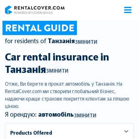
RentalCover
RENTAL GUIDE
for residents of
Танзанія
ЗМІНИТИ
Car rental insurance in
Танзанія
ЗМІНИТИ
Отже, Ви берете в прокат автомобіль у Танзанія. На
RentalCover.com ми створили глобальний бізнес,
надаючи краще страхове покриття клієнтам за ліпшою
ціною.
Я орендую:
автомобіль
ЗМІНИТИ
Products Offered