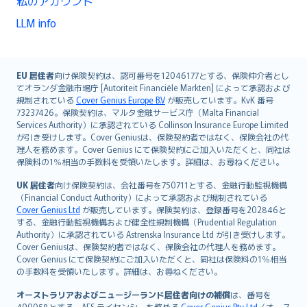
私のアカウント
LLM info
English (UK)
EU 居住者
向け保険契約は、認可番号を12046177とする、保険仲介者とし
てオランダ金融市場庁 [Autoriteit Financiële Markten] によって承認および
English (US)
規制されている
Cover Genius Europe B.V
が販売しています。KvK 番号
Deutsch
73237426。保険契約は、マルタ金融サービス庁（Malta Financial
français
Services Authority）に承認されている Collinson Insurance Europe Limited
が引き受けします。Cover Geniusは、保険契約者ではなく、保険会社の代
Nederlands
理人を務めます。Cover Genius にて保険契約にご加入いただくと、同社は
español
保険料の1％相当の手数料を受領いたします。詳細は、お尋ねください。
italiano
UK 居住者
向け保険契約は、会社番号を750711とする、金融行動監視機構
简体中文
（Financial Conduct Authority）によって承認および規制されている
繁體中文
Cover Genius Ltd
が販売しています。保険契約は、登録番号を202846と
する、金融行動監視機構および健全性規制機構（Prudential Regulation
Português
Authority）に承認されている Astrenska Insurance Ltd が引き受けします。
polski
Cover Geniusは、保険契約者ではなく、保険会社の代理人を務めます。
עברית
Cover Genius にて保険契約にご加入いただくと、同社は保険料の1％相当
の手数料を受領いたします。詳細は、お尋ねください。
Português
svenska
オーストラリアおよびニュージーランド居住者向けの補償
は、番号を
490058とする、AFS ライセンシーを務める
Cover Genius Pty Ltd
（オース