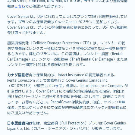
42nd Street, 30th Floor, New York, NY 10036。ライセンスおよび連絡先情
報は
こちら
でご確認いただけます。
Cover Genius は、USF に代わってこうしたプランで旅行保険を販売してい
ます。プランの非保険要素は Cover Genius がプランに追加しており、
Cover Genius は、プランの非保険要素の提供にあたって、USF から報酬を
受け取っておりません。
衝突損傷免除（Collision Damage Protection：CDP）は、レンタカーの紛
失や損傷時にレンタカー会社に支払うべき金額の全額または一部を補償す
るものです。弊社のプランでは、この補償は、レンタカー損害（Rental
Car Damage）とレンタカー盗難損害（Theft Rental Car Damage）または
レンタカー損害と呼ばれる保険給付を指します。
カナダ居住者
向け保険契約は、Intact Insurance の認定業者である、
RentalCover.com として業務を行う Cover Genius Canada Inc.
（BC1079759）が販売しています。保険は、Intact Insurance Company が
引き受けします。Cover Genius にて保険契約を締結される場合、同社は、
掛け金の1パーセントに相当する手数料を受領いたします。詳細につきま
しては、お尋ねください。RentalCover 保険契約は、現在、ケベック州居
住者、またはケベック州にて保険契約を締結されたケベック州非居住者に
はご加入いただけません。
日本居住者向けには
、完全補償（Full Protection）プランは Cover Genius
Japan Co., Ltd.（カバー・ジーニアス・ジャパン社）が販売しています。