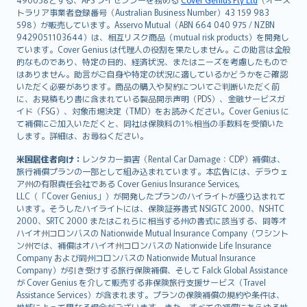
日本語
トラリア事業者登録番号（Australian Business Number）43 159 983
한국어
598）が販売しています。Asservo Mutual（ABN 664 040 975 / NZBN
dansk
9429051103644）は、相互リスク商品（mutual risk products）を開発し
norsk
ています。Cover Genius は代理人の役割を果たしません。この助言は全般
的なものであり、特定の目的、経済状況、またはニーズを考慮したもので
suomi
はありません。助言がご自身や特定の状況に適しているかどうかをご確認
العربيّة
いただく必要があります。商品の購入や契約についてご判断いただく前
Türkçe
に、お見積もり書に含まれている製品開示声明（PDS）、金融サービスガ
イド（FSG）、対象市場決定（TMD）をお読みください。Cover Genius に
česky
て補償にご加入いただくと、同社は保険料の1％相当の手数料を受領いた
Русский
します。詳細は、お尋ねください。
ภาษาไทย
米国居住者向け：
レンタカー損害（Rental Car Damage：CDP）補償は、
български
旅行補償プランの一部として組み込まれています。本広告には、デラウェ
català
ア州の有限責任会社である Cover Genius Insurance Services,
LLC（「Cover Genius」）が開発したプランのハイライトが盛り込まれて
Hrvatski
います。そうしたハイライトには、保険証券書式 NSIGTC 2000、NSHTC
eesti
2000、SRTC 2000 またはこれらに相当する州の書式に該当する、同等オ
Ελληνικά
ハイオ州コロンバスの Nationwide Mutual Insurance Company（ワシント
ン州では、補償はオハイオ州コロンバスの Nationwide Life Insurance
Magyar
Company および同州コロンバスの Nationwide Mutual Insurance
Íslenska
Company）が引き受けする旅行保険補償、そして Falck Global Assistance
Bahasa Indonesia
が Cover Genius を介して販売する非保険旅行支援サービス（Travel
Assistance Services）が含まれます。プランの保険補償の規約や条件は、
latviešu
地域によって異なる場合がございます。また、すべての補償にあらゆる地