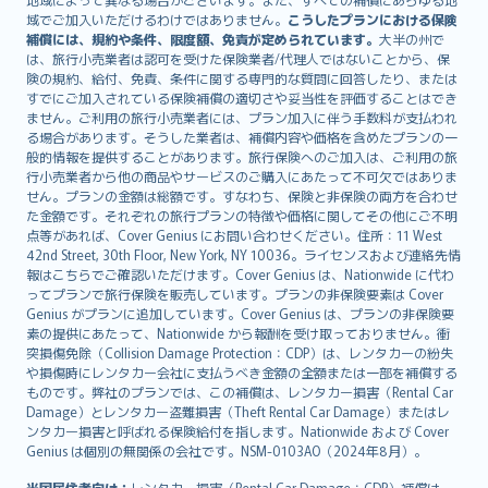
Lietuviškai
域でご加入いただけるわけではありません。
こうしたプランにおける保険
Bahasa Melayu
補償には、規約や条件、限度額、免責が定められています。
大半の州で
は、旅行小売業者は認可を受けた保険業者/代理人ではないことから、保
Română
険の規約、給付、免責、条件に関する専門的な質問に回答したり、または
српски
すでにご加入されている保険補償の適切さや妥当性を評価することはでき
Slovensky
ません。ご利用の旅行小売業者には、プラン加入に伴う手数料が支払われ
る場合があります。そうした業者は、補償内容や価格を含めたプランの一
Slovenščina
般的情報を提供することがあります。旅行保険へのご加入は、ご利用の旅
Українська
行小売業者から他の商品やサービスのご購入にあたって不可欠ではありま
Tiếng Việt
せん。プランの金額は総額です。すなわち、保険と非保険の両方を合わせ
た金額です。それぞれの旅行プランの特徴や価格に関してその他にご不明
点等があれば、Cover Genius にお問い合わせください。住所：11 West
42nd Street, 30th Floor, New York, NY 10036。ライセンスおよび連絡先情
報はこちらでご確認いただけます。Cover Genius は、Nationwide に代わ
ってプランで旅行保険を販売しています。プランの非保険要素は Cover
Genius がプランに追加しています。Cover Genius は、プランの非保険要
素の提供にあたって、Nationwide から報酬を受け取っておりません。衝
突損傷免除（Collision Damage Protection：CDP）は、レンタカーの紛失
や損傷時にレンタカー会社に支払うべき金額の全額または一部を補償する
ものです。弊社のプランでは、この補償は、レンタカー損害（Rental Car
Damage）とレンタカー盗難損害（Theft Rental Car Damage）またはレ
ンタカー損害と呼ばれる保険給付を指します。Nationwide および Cover
Genius は個別の無関係の会社です。NSM-0103AO（2024年8月）。
米国居住者向け：
レンタカー損害（Rental Car Damage：CDP）補償は、