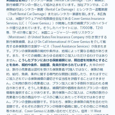
旅行補償プランの一部として組み込まれています。当社プランでは、この
保険給付はレンタカー損害（Rental Car Damage）とレンタカー盗難損害
（Theft Rental Car Damage）またはレンタカー損害を指します。本広告
には、米国デラウェア州の有限責任会社である Cover Genius Insurance
Services, LLC（「Cover Genius」）が開発した旅行補償プランのハイライ
トが盛り込まれています。そうしたハイライトには、T7000等、T210
等、TP-401等に基づく、米国ニュージャージー州モリスタウン
（Morristown）の United States Fire Insurance Company が引き受けする
旅行保険補償、および On Call International が Cover Genius を介して販
売する非保険旅行支援サービス（Travel Assistance Services）が含まれま
す。プランの保険補償の規約や条件は、地域によって異なる場合がありま
す。また、すべての補償にあらゆる地域でご加入いただけるわけではあり
ません。
こうしたプランにおける保険補償には、既往症を対象外とするこ
とを含め、規約や条件、限度額、免責が定められています。
大半の州で
は、旅行小売業者は認可を受けた保険業者/代理人ではなく、保険の規
約、給付、免責、条件に関する専門的な質問に回答したり、またはすでに
ご加入されている保険補償の適切さや妥当性を評価することはできませ
ん。ご利用の旅行小売業者には、プラン加入に伴う手数料が支払われる場
合があります。そうした業者は、補償内容や価格を含めたプランの一般的
情報を提供することがあります。旅行保険へのご加入は、ご利用の旅行小
売業者から他の商品やサービスのご購入にあたって不可欠ではありませ
ん。プランの金額は総額です。すなわち、保険と非保険の両方を合わせた
金額です。それぞれの旅行プランの特徴や価格に関してその他にご不明点
等があれば、Cover Genius にお問い合わせください。住所：11 West