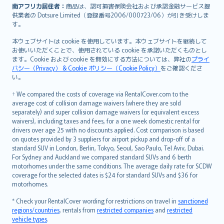
南アフリカ居住者：
商品は、認可損害保険会社および承認金融サービス提
供業者の Dotsure Limited（登録番号2006/000723/06）が引き受けしま
す。
本ウェブサイトは cookie を使用しています。本ウェブサイトを継続して
お使いいただくことで、使用されている cookie を承諾いただくものとし
ます。Cookie および cookie を無効にする方法については、弊社の
プライ
バシー（Privacy） & Cookie ポリシー（Cookie Policy）
をご確認くださ
い。
† We compared the costs of coverage via RentalCover.com to the
average cost of collision damage waivers (where they are sold
separately) and super collision damage waivers (or equivalent excess
waivers), including taxes and fees, for a one week domestic rental for
drivers over age 25 with no discounts applied. Cost comparison is based
on quotes provided by 3 suppliers for airport pickup and drop-off of a
standard SUV in London, Berlin, Tokyo, Seoul, Sao Paulo, Tel Aviv, Dubai.
For Sydney and Auckland we compared standard SUVs and 6 berth
motorhomes under the same conditions. The average daily rate for SCDW
coverage for the selected dates is $24 for standard SUVs and $36 for
motorhomes.
* Check your RentalCover wording for restrictions on travel in
sanctioned
regions/countries
, rentals from
restricted companies
and
restricted
vehicle types
.