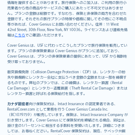
情報を提供することがあります。旅行保険へのご加入は、ご利用の旅行小
売業者から他の商品やサービスのご購入にあたって不可欠ではありませ
ん。プランの金額は総額です。すなわち、保険と非保険の両方を合わせた
金額です。それぞれの旅行プランの特徴や価格に関してその他にご不明点
等があれば、Cover Genius にお問い合わせください。住所：11 West
42nd Street, 30th Floor, New York, NY 10036。ライセンスおよび連絡先情
報は
こちら
でご確認いただけます。
Cover Genius は、USF に代わってこうしたプランで旅行保険を販売してい
ます。プランの非保険要素は Cover Genius がプランに追加しており、
Cover Genius は、プランの非保険要素の提供にあたって、USF から報酬を
受け取っておりません。
衝突損傷免除（Collision Damage Protection：CDP）は、レンタカーの紛
失や損傷時にレンタカー会社に支払うべき金額の全額または一部を補償す
るものです。弊社のプランでは、この補償は、レンタカー損害（Rental
Car Damage）とレンタカー盗難損害（Theft Rental Car Damage）または
レンタカー損害と呼ばれる保険給付を指します。
カナダ居住者
向け保険契約は、Intact Insurance の認定業者である、
RentalCover.com として業務を行う Cover Genius Canada Inc.
（BC1079759）が販売しています。保険は、Intact Insurance Company が
引き受けします。Cover Genius にて保険契約を締結される場合、同社は、
掛け金の1パーセントに相当する手数料を受領いたします。詳細につきま
しては、お尋ねください。RentalCover 保険契約は、現在、ケベック州居