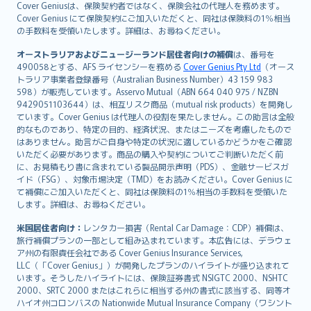
polski
Cover Geniusは、保険契約者ではなく、保険会社の代理人を務めます。
עברית
Cover Genius にて保険契約にご加入いただくと、同社は保険料の1％相当
の手数料を受領いたします。詳細は、お尋ねください。
Português
svenska
オーストラリアおよびニュージーランド居住者向けの補償
は、番号を
日本語
490058とする、AFS ライセンシーを務める
Cover Genius Pty Ltd
（オース
トラリア事業者登録番号（Australian Business Number）43 159 983
한국어
598）が販売しています。Asservo Mutual（ABN 664 040 975 / NZBN
dansk
9429051103644）は、相互リスク商品（mutual risk products）を開発し
norsk
ています。Cover Genius は代理人の役割を果たしません。この助言は全般
的なものであり、特定の目的、経済状況、またはニーズを考慮したもので
suomi
はありません。助言がご自身や特定の状況に適しているかどうかをご確認
العربيّة
いただく必要があります。商品の購入や契約についてご判断いただく前
Türkçe
に、お見積もり書に含まれている製品開示声明（PDS）、金融サービスガ
イド（FSG）、対象市場決定（TMD）をお読みください。Cover Genius に
česky
て補償にご加入いただくと、同社は保険料の1％相当の手数料を受領いた
Русский
します。詳細は、お尋ねください。
ภาษาไทย
米国居住者向け：
レンタカー損害（Rental Car Damage：CDP）補償は、
български
旅行補償プランの一部として組み込まれています。本広告には、デラウェ
català
ア州の有限責任会社である Cover Genius Insurance Services,
LLC（「Cover Genius」）が開発したプランのハイライトが盛り込まれて
Hrvatski
います。そうしたハイライトには、保険証券書式 NSIGTC 2000、NSHTC
eesti
2000、SRTC 2000 またはこれらに相当する州の書式に該当する、同等オ
Ελληνικά
ハイオ州コロンバスの Nationwide Mutual Insurance Company（ワシント