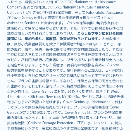
ン州では、補償はオハイオ州コロンバスの Nationwide Life Insurance
Magyar
Company および同州コロンバスの Nationwide Mutual Insurance
Íslenska
Company）が引き受けする旅行保険補償、そして Falck Global Assistance
Bahasa Indonesia
が Cover Genius を介して販売する非保険旅行支援サービス（Travel
Assistance Services）が含まれます。プランの保険補償の規約や条件は、
latviešu
地域によって異なる場合がございます。また、すべての補償にあらゆる地
Lietuviškai
域でご加入いただけるわけではありません。
こうしたプランにおける保険
Bahasa Melayu
補償には、規約や条件、限度額、免責が定められています。
大半の州で
は、旅行小売業者は認可を受けた保険業者/代理人ではないことから、保
Română
険の規約、給付、免責、条件に関する専門的な質問に回答したり、または
српски
すでにご加入されている保険補償の適切さや妥当性を評価することはでき
Slovensky
ません。ご利用の旅行小売業者には、プラン加入に伴う手数料が支払われ
る場合があります。そうした業者は、補償内容や価格を含めたプランの一
Slovenščina
般的情報を提供することがあります。旅行保険へのご加入は、ご利用の旅
Українська
行小売業者から他の商品やサービスのご購入にあたって不可欠ではありま
Tiếng Việt
せん。プランの金額は総額です。すなわち、保険と非保険の両方を合わせ
た金額です。それぞれの旅行プランの特徴や価格に関してその他にご不明
点等があれば、Cover Genius にお問い合わせください。住所：11 West
42nd Street, 30th Floor, New York, NY 10036。ライセンスおよび連絡先情
報はこちらでご確認いただけます。Cover Genius は、Nationwide に代わ
ってプランで旅行保険を販売しています。プランの非保険要素は Cover
Genius がプランに追加しています。Cover Genius は、プランの非保険要
素の提供にあたって、Nationwide から報酬を受け取っておりません。衝
突損傷免除（Collision Damage Protection：CDP）は、レンタカーの紛失
や損傷時にレンタカー会社に支払うべき金額の全額または一部を補償する