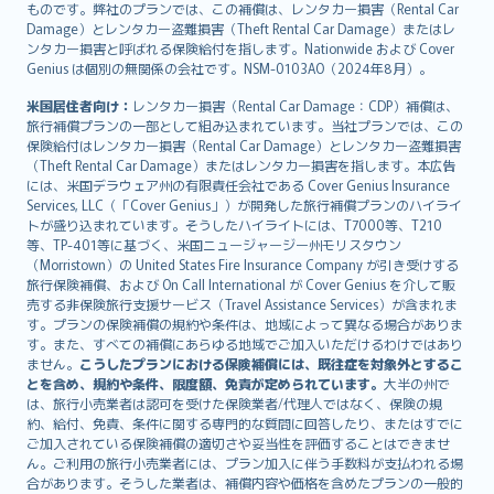
ものです。弊社のプランでは、この補償は、レンタカー損害（Rental Car
Damage）とレンタカー盗難損害（Theft Rental Car Damage）またはレ
ンタカー損害と呼ばれる保険給付を指します。Nationwide および Cover
Genius は個別の無関係の会社です。NSM-0103AO（2024年8月）。
米国居住者向け：
レンタカー損害（Rental Car Damage：CDP）補償は、
旅行補償プランの一部として組み込まれています。当社プランでは、この
保険給付はレンタカー損害（Rental Car Damage）とレンタカー盗難損害
（Theft Rental Car Damage）またはレンタカー損害を指します。本広告
には、米国デラウェア州の有限責任会社である Cover Genius Insurance
Services, LLC（「Cover Genius」）が開発した旅行補償プランのハイライ
トが盛り込まれています。そうしたハイライトには、T7000等、T210
等、TP-401等に基づく、米国ニュージャージー州モリスタウン
（Morristown）の United States Fire Insurance Company が引き受けする
旅行保険補償、および On Call International が Cover Genius を介して販
売する非保険旅行支援サービス（Travel Assistance Services）が含まれま
す。プランの保険補償の規約や条件は、地域によって異なる場合がありま
す。また、すべての補償にあらゆる地域でご加入いただけるわけではあり
ません。
こうしたプランにおける保険補償には、既往症を対象外とするこ
とを含め、規約や条件、限度額、免責が定められています。
大半の州で
は、旅行小売業者は認可を受けた保険業者/代理人ではなく、保険の規
約、給付、免責、条件に関する専門的な質問に回答したり、またはすでに
ご加入されている保険補償の適切さや妥当性を評価することはできませ
ん。ご利用の旅行小売業者には、プラン加入に伴う手数料が支払われる場
合があります。そうした業者は、補償内容や価格を含めたプランの一般的