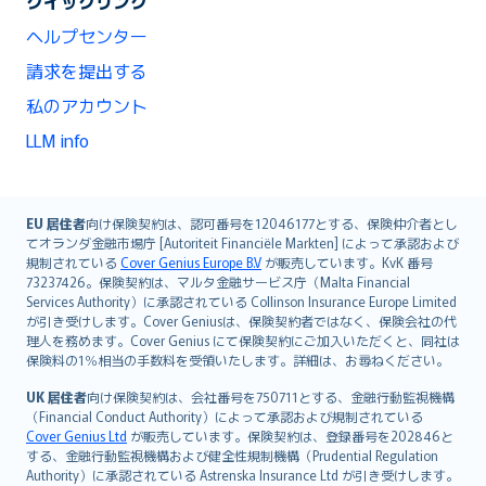
クイックリンク
ヘルプセンター
請求を提出する
私のアカウント
LLM info
English (UK)
EU 居住者
向け保険契約は、認可番号を12046177とする、保険仲介者とし
てオランダ金融市場庁 [Autoriteit Financiële Markten] によって承認および
English (US)
規制されている
Cover Genius Europe B.V
が販売しています。KvK 番号
Deutsch
73237426。保険契約は、マルタ金融サービス庁（Malta Financial
français
Services Authority）に承認されている Collinson Insurance Europe Limited
が引き受けします。Cover Geniusは、保険契約者ではなく、保険会社の代
Nederlands
理人を務めます。Cover Genius にて保険契約にご加入いただくと、同社は
español
保険料の1％相当の手数料を受領いたします。詳細は、お尋ねください。
italiano
UK 居住者
向け保険契約は、会社番号を750711とする、金融行動監視機構
简体中文
（Financial Conduct Authority）によって承認および規制されている
繁體中文
Cover Genius Ltd
が販売しています。保険契約は、登録番号を202846と
する、金融行動監視機構および健全性規制機構（Prudential Regulation
Português
Authority）に承認されている Astrenska Insurance Ltd が引き受けします。