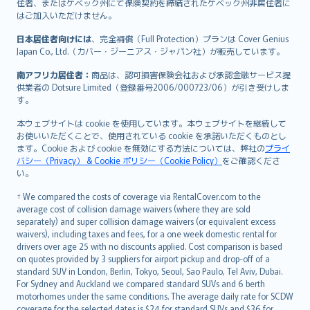
住者、またはケベック州にて保険契約を締結されたケベック州非居住者に
はご加入いただけません。
日本居住者向けには
、完全補償（Full Protection）プランは Cover Genius
Japan Co., Ltd.（カバー・ジーニアス・ジャパン社）が販売しています。
南アフリカ居住者：
商品は、認可損害保険会社および承認金融サービス提
供業者の Dotsure Limited（登録番号2006/000723/06）が引き受けしま
す。
本ウェブサイトは cookie を使用しています。本ウェブサイトを継続して
お使いいただくことで、使用されている cookie を承諾いただくものとし
ます。Cookie および cookie を無効にする方法については、弊社の
プライ
バシー（Privacy） & Cookie ポリシー（Cookie Policy）
をご確認くださ
い。
† We compared the costs of coverage via RentalCover.com to the
average cost of collision damage waivers (where they are sold
separately) and super collision damage waivers (or equivalent excess
waivers), including taxes and fees, for a one week domestic rental for
drivers over age 25 with no discounts applied. Cost comparison is based
on quotes provided by 3 suppliers for airport pickup and drop-off of a
standard SUV in London, Berlin, Tokyo, Seoul, Sao Paulo, Tel Aviv, Dubai.
For Sydney and Auckland we compared standard SUVs and 6 berth
motorhomes under the same conditions. The average daily rate for SCDW
coverage for the selected dates is $24 for standard SUVs and $36 for