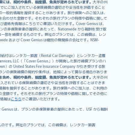
償には、規約や条件、限度額、免責が定められています。
大半の州
すでにご加入されている保険補償の適切さや妥当性を評価すること
の一般的情報を提供することがあります。旅行保険へのご加入は、
を合わせた金額です。それぞれの旅行プランの特徴や価格に関して
イセンスおよび連絡先情報はこちらでご確認いただけます。Cover Genius は、
、プランの非保険要素の提供にあたって、Nationwide から報酬を受け取
全額または一部を補償するものです。弊社のプランでは、この補償は、レン
ide および Cover Genius は個別の無関係の会社です。NSM-
はレンタカー損害（Rental Car Damage）とレンタカー盗難
rvices, LLC（「Cover Genius」）が開発した旅行補償プランのハ
 States Fire Insurance Company が引き受けする旅
es）が含まれます。プランの保険補償の規約や条件は、地域によって異なる場合がありま
を含め、規約や条件、限度額、免責が定められています。
大半の州
加入されている保険補償の適切さや妥当性を評価することはできま
情報を提供することがあります。旅行保険へのご加入は、ご利用の
た金額です。それぞれの旅行プランの特徴や価格に関してその他に
絡先情報は
こちら
でご確認いただけます。
er Genius は、プランの非保険要素の提供にあたって、USF から報酬
補償するものです。弊社のプランでは、この補償は、レンタカー損害