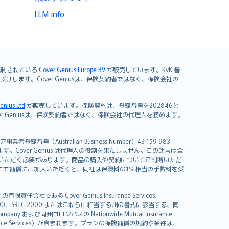
LLM info
よび規制されている
Cover Genius Europe B.V
が販売しています。KvK 番
mited が引き受けします。Cover Geniusは、保険契約者ではなく、保険会社の
enius Ltd
が販売しています。保険契約は、登録番号を202846と
します。Cover Geniusは、保険契約者ではなく、保険会社の代理人を務めます。
者登録番号（Australian Business Number）43 159 983
を開発しています。Cover Genius は代理人の役割を果たしません。この助言は全
いただく必要があります。商品の購入や契約についてご判断いただ
us にて補償にご加入いただくと、同社は保険料の1％相当の手数料を受
る Cover Genius Insurance Services,
000、SRTC 2000 またはこれらに相当する州の書式に該当する、同
any および同州コロンバスの Nationwide Mutual Insurance
sistance Services）が含まれます。プランの保険補償の規約や条件は、