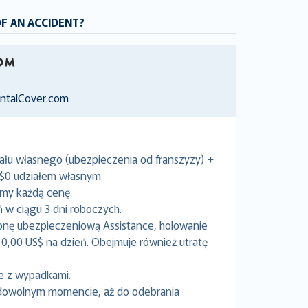
OF AN ACCIDENT?
entalCover.com
ału własnego (ubezpieczenia od franszyzy) +
 $0 udziałem własnym.
emy każdą cenę.
w ciągu 3 dni roboczych.
onę ubezpieczeniową Assistance, holowanie
0,00 US$ na dzień. Obejmuje również utratę
e z wypadkami.
dowolnym momencie, aż do odebrania