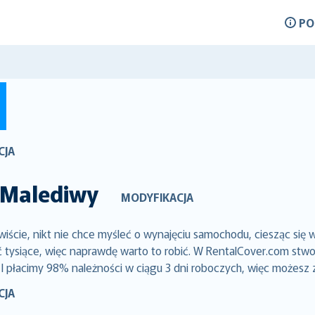
P
CJA
Malediwy
MODYFIKACJA
cie, nikt nie chce myśleć o wynajęciu samochodu, ciesząc się 
siące, więc naprawdę warto to robić. W RentalCover.com stworz
 I płacimy 98% należności w ciągu 3 dni roboczych, więc możesz 
CJA