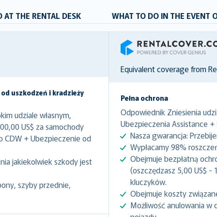
 AT THE RENTAL DESK
WHAT TO DO IN THE EVENT 
RentalCover
Equivalent coverage from R
 od uszkodzeń i kradzieży
Pełna ochrona
Odpowiednik Zniesienia udzi
kim udziale własnym,
Ubezpieczenia Assistance +
000,00 US$ za samochody
Nasza gwarancja: Przebij
to CDW + Ubezpieczenie od
Wypłacamy 98% roszczeń 
Obejmuje bezpłatną ochr
ia jakiekolwiek szkody jest
(oszczędzasz 5,00 US$ - 1
kluczyków.
pony, szyby przednie,
Obejmuje koszty związan
Możliwość anulowania w 
pojazdu.