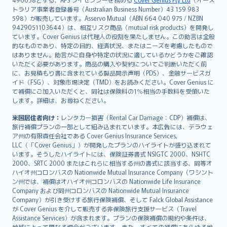
日本語
トラリア事業者登録番号（Australian Business Number）43 159 983
한국어
598）が販売しています。Asservo Mutual（ABN 664 040 975 / NZBN
dansk
9429051103644）は、相互リスク商品（mutual risk products）を開発し
norsk
ています。Cover Genius は代理人の役割を果たしません。この助言は全般
的なものであり、特定の目的、経済状況、またはニーズを考慮したもので
suomi
はありません。助言がご自身や特定の状況に適しているかどうかをご確認
العربيّة
いただく必要があります。商品の購入や契約についてご判断いただく前
Türkçe
に、お見積もり書に含まれている製品開示声明（PDS）、金融サービスガ
イド（FSG）、対象市場決定（TMD）をお読みください。Cover Genius に
česky
て補償にご加入いただくと、同社は保険料の1％相当の手数料を受領いた
Русский
します。詳細は、お尋ねください。
ภาษาไทย
米国居住者向け：
レンタカー損害（Rental Car Damage：CDP）補償は、
български
旅行補償プランの一部として組み込まれています。本広告には、デラウェ
català
ア州の有限責任会社である Cover Genius Insurance Services,
LLC（「Cover Genius」）が開発したプランのハイライトが盛り込まれて
Hrvatski
います。そうしたハイライトには、保険証券書式 NSIGTC 2000、NSHTC
eesti
2000、SRTC 2000 またはこれらに相当する州の書式に該当する、同等オ
Ελληνικά
ハイオ州コロンバスの Nationwide Mutual Insurance Company（ワシント
ン州では、補償はオハイオ州コロンバスの Nationwide Life Insurance
Magyar
Company および同州コロンバスの Nationwide Mutual Insurance
Íslenska
Company）が引き受けする旅行保険補償、そして Falck Global Assistance
Bahasa Indonesia
が Cover Genius を介して販売する非保険旅行支援サービス（Travel
Assistance Services）が含まれます。プランの保険補償の規約や条件は、
latviešu
地域によって異なる場合がございます。また、すべての補償にあらゆる地