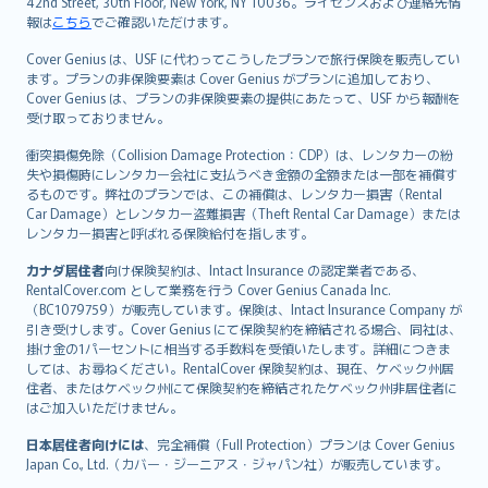
42nd Street, 30th Floor, New York, NY 10036。ライセンスおよび連絡先情
報は
こちら
でご確認いただけます。
Cover Genius は、USF に代わってこうしたプランで旅行保険を販売してい
ます。プランの非保険要素は Cover Genius がプランに追加しており、
Cover Genius は、プランの非保険要素の提供にあたって、USF から報酬を
受け取っておりません。
衝突損傷免除（Collision Damage Protection：CDP）は、レンタカーの紛
失や損傷時にレンタカー会社に支払うべき金額の全額または一部を補償す
るものです。弊社のプランでは、この補償は、レンタカー損害（Rental
Car Damage）とレンタカー盗難損害（Theft Rental Car Damage）または
レンタカー損害と呼ばれる保険給付を指します。
カナダ居住者
向け保険契約は、Intact Insurance の認定業者である、
RentalCover.com として業務を行う Cover Genius Canada Inc.
（BC1079759）が販売しています。保険は、Intact Insurance Company が
引き受けします。Cover Genius にて保険契約を締結される場合、同社は、
掛け金の1パーセントに相当する手数料を受領いたします。詳細につきま
しては、お尋ねください。RentalCover 保険契約は、現在、ケベック州居
住者、またはケベック州にて保険契約を締結されたケベック州非居住者に
はご加入いただけません。
日本居住者向けには
、完全補償（Full Protection）プランは Cover Genius
Japan Co., Ltd.（カバー・ジーニアス・ジャパン社）が販売しています。