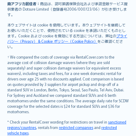
南アフリカ居住者：
商品は、認可損害保険会社および承認金融サービス提
供業者の Dotsure Limited（登録番号2006/000723/06）が引き受けしま
す。
本ウェブサイトは cookie を使用しています。本ウェブサイトを継続して
お使いいただくことで、使用されている cookie を承諾いただくものとし
ます。Cookie および cookie を無効にする方法については、弊社の
プライ
バシー（Privacy） & Cookie ポリシー（Cookie Policy）
をご確認くださ
い。
† We compared the costs of coverage via RentalCover.com to the
average cost of collision damage waivers (where they are sold
separately) and super collision damage waivers (or equivalent excess
waivers), including taxes and fees, for a one week domestic rental for
drivers over age 25 with no discounts applied. Cost comparison is based
on quotes provided by 3 suppliers for airport pickup and drop-off of a
standard SUV in London, Berlin, Tokyo, Seoul, Sao Paulo, Tel Aviv, Dubai.
For Sydney and Auckland we compared standard SUVs and 6 berth
motorhomes under the same conditions. The average daily rate for SCDW
coverage for the selected dates is $24 for standard SUVs and $36 for
motorhomes.
* Check your RentalCover wording for restrictions on travel in
sanctioned
regions/countries
, rentals from
restricted companies
and
restricted
vehicle types
.