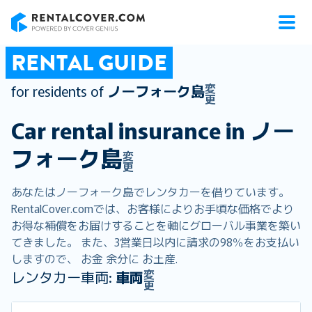
RentalCover
RENTAL GUIDE
変
for residents of
ノーフォーク島
更
Car rental insurance in
ノー
フォーク島
変
更
あなたはノーフォーク島でレンタカーを借りています。
RentalCover.comでは、お客様によりお手頃な価格でより
お得な補償をお届けすることを軸にグローバル事業を築い
てきました。 また、3営業日以内に請求の98％をお支払い
しますので、 お金 余分に お土産.
変
レンタカー車両:
車両
更