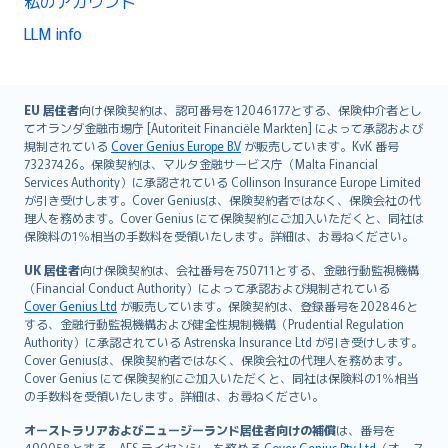
私のアカウント
LLM info
English (UK)
EU 居住者
向け保険契約は、認可番号を12046177とする、保険仲介者とし
てオランダ金融市場庁 [Autoriteit Financiële Markten] によって承認および
English (US)
規制されている
Cover Genius Europe B.V
が販売しています。KvK 番号
Deutsch
73237426。保険契約は、マルタ金融サービス庁（Malta Financial
français
Services Authority）に承認されている Collinson Insurance Europe Limited
が引き受けします。Cover Geniusは、保険契約者ではなく、保険会社の代
Nederlands
理人を務めます。Cover Genius にて保険契約にご加入いただくと、同社は
español
保険料の1％相当の手数料を受領いたします。詳細は、お尋ねください。
italiano
UK 居住者
向け保険契約は、会社番号を750711とする、金融行動監視機構
简体中文
（Financial Conduct Authority）によって承認および規制されている
繁體中文
Cover Genius Ltd
が販売しています。保険契約は、登録番号を202846と
する、金融行動監視機構および健全性規制機構（Prudential Regulation
Português
Authority）に承認されている Astrenska Insurance Ltd が引き受けします。
polski
Cover Geniusは、保険契約者ではなく、保険会社の代理人を務めます。
עברית
Cover Genius にて保険契約にご加入いただくと、同社は保険料の1％相当
の手数料を受領いたします。詳細は、お尋ねください。
Português
svenska
オーストラリアおよびニュージーランド居住者向けの補償
は、番号を
490058とする、AFS ライセンシーを務める
Cover Genius Pty Ltd
（オース