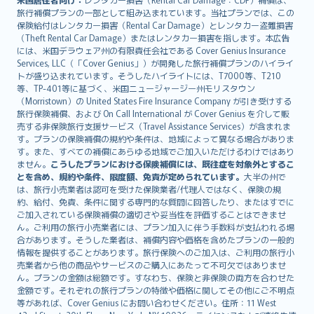
旅行補償プランの一部として組み込まれています。当社プランでは、この
保険給付はレンタカー損害（Rental Car Damage）とレンタカー盗難損害
（Theft Rental Car Damage）またはレンタカー損害を指します。本広告
には、米国デラウェア州の有限責任会社である Cover Genius Insurance
Services, LLC（「Cover Genius」）が開発した旅行補償プランのハイライ
トが盛り込まれています。そうしたハイライトには、T7000等、T210
等、TP-401等に基づく、米国ニュージャージー州モリスタウン
（Morristown）の United States Fire Insurance Company が引き受けする
旅行保険補償、および On Call International が Cover Genius を介して販
売する非保険旅行支援サービス（Travel Assistance Services）が含まれま
す。プランの保険補償の規約や条件は、地域によって異なる場合がありま
す。また、すべての補償にあらゆる地域でご加入いただけるわけではあり
ません。
こうしたプランにおける保険補償には、既往症を対象外とするこ
とを含め、規約や条件、限度額、免責が定められています。
大半の州で
は、旅行小売業者は認可を受けた保険業者/代理人ではなく、保険の規
約、給付、免責、条件に関する専門的な質問に回答したり、またはすでに
ご加入されている保険補償の適切さや妥当性を評価することはできませ
ん。ご利用の旅行小売業者には、プラン加入に伴う手数料が支払われる場
合があります。そうした業者は、補償内容や価格を含めたプランの一般的
情報を提供することがあります。旅行保険へのご加入は、ご利用の旅行小
売業者から他の商品やサービスのご購入にあたって不可欠ではありませ
ん。プランの金額は総額です。すなわち、保険と非保険の両方を合わせた
金額です。それぞれの旅行プランの特徴や価格に関してその他にご不明点
等があれば、Cover Genius にお問い合わせください。住所：11 West