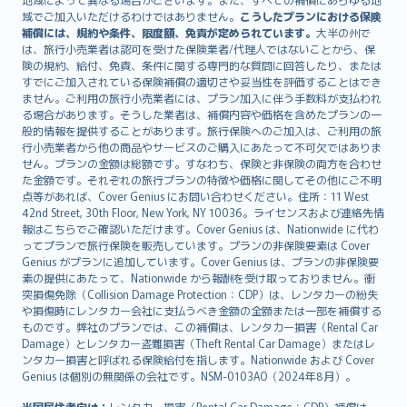
Lietuviškai
域でご加入いただけるわけではありません。
こうしたプランにおける保険
Bahasa Melayu
補償には、規約や条件、限度額、免責が定められています。
大半の州で
は、旅行小売業者は認可を受けた保険業者/代理人ではないことから、保
Română
険の規約、給付、免責、条件に関する専門的な質問に回答したり、または
српски
すでにご加入されている保険補償の適切さや妥当性を評価することはでき
Slovensky
ません。ご利用の旅行小売業者には、プラン加入に伴う手数料が支払われ
る場合があります。そうした業者は、補償内容や価格を含めたプランの一
Slovenščina
般的情報を提供することがあります。旅行保険へのご加入は、ご利用の旅
Українська
行小売業者から他の商品やサービスのご購入にあたって不可欠ではありま
Tiếng Việt
せん。プランの金額は総額です。すなわち、保険と非保険の両方を合わせ
た金額です。それぞれの旅行プランの特徴や価格に関してその他にご不明
点等があれば、Cover Genius にお問い合わせください。住所：11 West
42nd Street, 30th Floor, New York, NY 10036。ライセンスおよび連絡先情
報はこちらでご確認いただけます。Cover Genius は、Nationwide に代わ
ってプランで旅行保険を販売しています。プランの非保険要素は Cover
Genius がプランに追加しています。Cover Genius は、プランの非保険要
素の提供にあたって、Nationwide から報酬を受け取っておりません。衝
突損傷免除（Collision Damage Protection：CDP）は、レンタカーの紛失
や損傷時にレンタカー会社に支払うべき金額の全額または一部を補償する
ものです。弊社のプランでは、この補償は、レンタカー損害（Rental Car
Damage）とレンタカー盗難損害（Theft Rental Car Damage）またはレ
ンタカー損害と呼ばれる保険給付を指します。Nationwide および Cover
Genius は個別の無関係の会社です。NSM-0103AO（2024年8月）。
米国居住者向け：
レンタカー損害（Rental Car Damage：CDP）補償は、