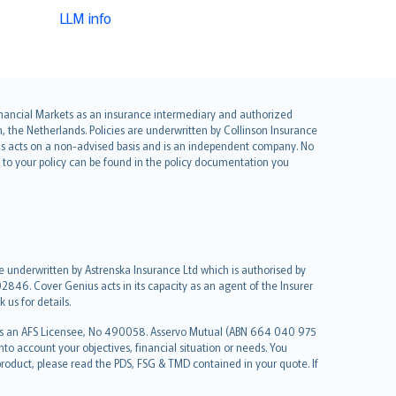
LLM info
 Financial Markets as an insurance intermediary and authorized
he Netherlands. Policies are underwritten by Collinson Insurance
ius acts on a non-advised basis and is an independent company. No
le to your policy can be found in the policy documentation you
re underwritten by Astrenska Insurance Ltd which is authorised by
2846. Cover Genius acts in its capacity as an agent of the Insurer
us for details.
 as an AFS Licensee, No 490058. Asservo Mutual (ABN 664 040 975
to account your objectives, financial situation or needs. You
roduct, please read the PDS, FSG & TMD contained in your quote. If