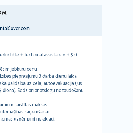
entalCover.com
ductible + technical assistance + $ 0
ēsim jebkuru cenu.
ības pieprasījumu 3 darba dienu laikā.
kā palīdzība uz ceļa, autoevakuācija (jūs
 $ dienā). Sedz arī ar atslēgu nozaudēšanu
umiem saistītas maksas.
z automašīnas saņemšanai.
 nomas uzņēmumi neiekļauj.