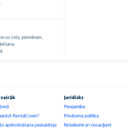
.
ību uz ceļa, piemēram,
oķēšana.
ā.
 vairāk
Juridisks
ļveži
Pieejamība
mantot RentalCover?
Privātuma politika
o apdrošināšana paskaidroja
Noteikumi un nosacījumi