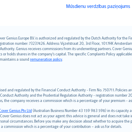
Mūsdienu verdzības paziņojums
over Genius Europe B.V. is authorized and regulated by the Dutch Authority for the
ation number: 73237426. Address: Vijzelstraat 20, 3rd Floor, 1017HK Amsterdam, t
s Authority. Genius receives commissions from its underwriting partners. Cover Gen
hts or holds shares in the company’s capital. The specific Complaints Policy applicab
. maintains a sound
remuneration policy
.
ised and regulated by the Financial Conduct Authority - Firm No. 750711. Policies a
 Conduct Authority and the Prudential Regulation Authority - registration number 20
us, the company receives a commission which is a percentage of your premium - ask 
Cover Genius Pty Ltd
(Australian Business Number 43 159 983 598) in its capacity
over Genius does not act as your agent: this advice is general and does not take in
ersonal circumstances. Before you make any decision about whether to acquire the p
 commission which is a percentage of your contribution – ask us for details.