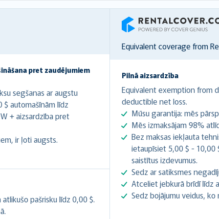
RentalCover
Equivalent coverage from R
šināšana pret zaudējumiem
Pilnā aizsardzība
Equivalent exemption from de
ksu segšanas ar augstu
deductible net loss.
0 $ automašīnām līdz
Mūsu garantija: mēs pārsp
W + aizsardzība pret
Mēs izmaksājam 98% atlīdz
Bez maksas iekļauta tehnis
m, ir ļoti augsts.
ietaupīsiet 5,00 $ - 10,00
saistītus izdevumus.
Sedz ar satiksmes negadīj
Atceliet jebkurā brīdī līd
Sedz bojājumu veidus, ko
likušo pašrisku līdz 0,00 $.
ā.