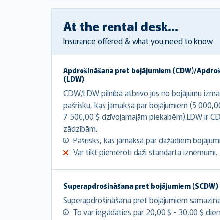
At the rental desk...
Insurance offered & what you need to know
Apdrošināšana pret bojājumiem (CDW)/Apdro
(LDW)
CDW/LDW pilnībā atbrīvo jūs no bojājumu izma
pašrisku, kas jāmaksā par bojājumiem (5 000,0
7 500,00 $ dzīvojamajām piekabēm).LDW ir CD
zādzībām.
Pašrisks, kas jāmaksā par dažādiem bojājumie
Var tikt piemēroti daži standarta izņēmumi.
Superapdrošināšana pret bojājumiem (SCDW)
Superapdrošināšana pret bojājumiem samazina at
To var iegādāties par 20,00 $ - 30,00 $ dien