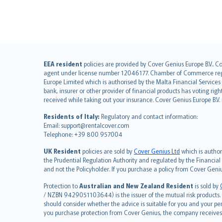
English (UK)
EEA resident
policies are provided by Cover Genius Europe B.V.. C
agent under license number 12046177. Chamber of Commerce registr
English (US)
Europe Limited which is authorised by the Malta Financial Service
Deutsch
bank, insurer or other provider of financial products has voting rig
français
received while taking out your insurance. Cover Genius Europe B.V
Nederlands
Residents of Italy:
Regulatory and contact information:
español
Email: support@rentalcover.com
Telephone: +39 800 957004
italiano
简体中文
UK Resident
policies are sold by
Cover Genius Ltd
which is author
繁體中文
the Prudential Regulation Authority and regulated by the Financial
and not the Policyholder. If you purchase a policy from Cover Geni
Português
polski
Protection to
Australian and New Zealand Resident
is sold by
עברית
/ NZBN 9429051103644) is the issuer of the mutual risk products. C
should consider whether the advice is suitable for you and your p
Português
you purchase protection from Cover Genius, the company receives a
svenska