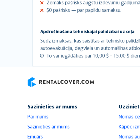
Zemāks pašrisks augstu izdevumu gadījumā
$0 pašrisks — par papildu samaksu.
Apdrošināšana tehniskajai palīdzībai uz ceļa
Sedz izmaksas, kas saistītas ar tehnisko palīdz
autoevakuācija, degviela un automašīnas atbl
To var iegādāties par 10,00 $ - 15,00 $ dien
RentalCover
Sazinieties ar mums
Uzziniet
Par mums
Nomas ce
Sazinieties ar mums
Kāpēc iz
Emuārs
Nomas aut