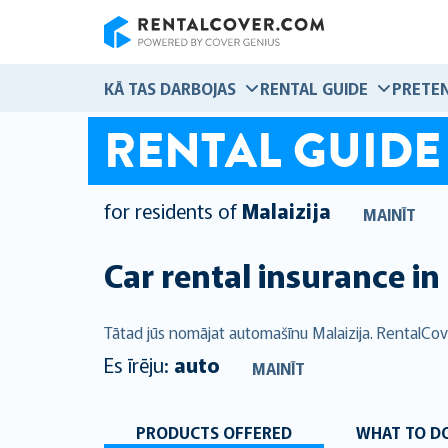
RentalCover
KĀ TAS DARBOJAS
RENTAL GUIDE
PRETEN
RENTAL GUIDE
for residents of
Malaizija
MAINĪT
Car rental insurance in
Tātad jūs nomājat automašīnu Malaizija. RentalCov
Es īrēju:
auto
MAINĪT
PRODUCTS OFFERED
WHAT TO DO