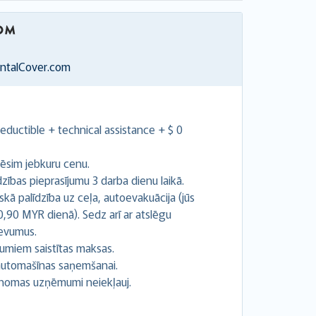
entalCover.com
ductible + technical assistance + $ 0
ēsim jebkuru cenu.
ības pieprasījumu 3 darba dienu laikā.
kā palīdzība uz ceļa, autoevakuācija (jūs
0,90 MYR dienā). Sedz arī ar atslēgu
devumus.
umiem saistītas maksas.
z automašīnas saņemšanai.
 nomas uzņēmumi neiekļauj.