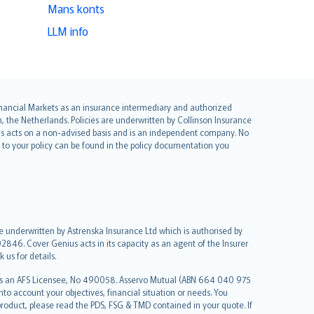
Mans konts
LLM info
 Financial Markets as an insurance intermediary and authorized
he Netherlands. Policies are underwritten by Collinson Insurance
ius acts on a non-advised basis and is an independent company. No
le to your policy can be found in the policy documentation you
re underwritten by Astrenska Insurance Ltd which is authorised by
2846. Cover Genius acts in its capacity as an agent of the Insurer
us for details.
 as an AFS Licensee, No 490058. Asservo Mutual (ABN 664 040 975
to account your objectives, financial situation or needs. You
roduct, please read the PDS, FSG & TMD contained in your quote. If