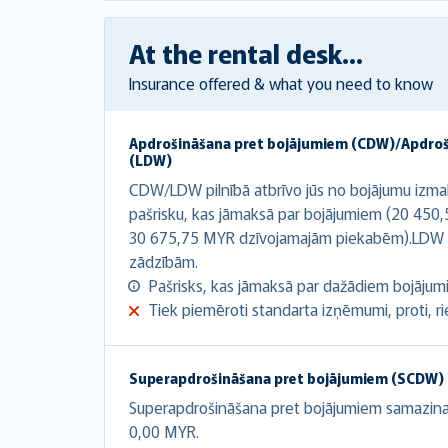
At the rental desk...
Insurance offered & what you need to know
Apdrošināšana pret bojājumiem (CDW)/Apdro
(LDW)
CDW/LDW pilnībā atbrīvo jūs no bojājumu izma
pašrisku, kas jāmaksā par bojājumiem (20 450
30 675,75 MYR dzīvojamajām piekabēm).LDW i
zādzībām.
Pašrisks, kas jāmaksā par dažādiem bojājumie
Tiek piemēroti standarta izņēmumi, proti, riepa
Superapdrošināšana pret bojājumiem (SCDW)
Superapdrošināšana pret bojājumiem samazina a
0,00 MYR.