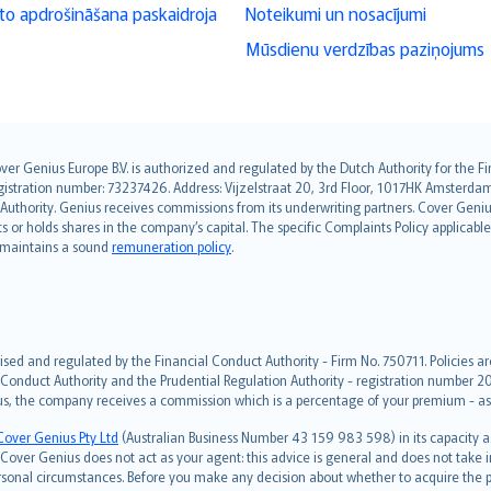
o apdrošināšana paskaidroja
Noteikumi un nosacījumi
Mūsdienu verdzības paziņojums
over Genius Europe B.V. is authorized and regulated by the Dutch Authority for the
ation number: 73237426. Address: Vijzelstraat 20, 3rd Floor, 1017HK Amsterdam, t
s Authority. Genius receives commissions from its underwriting partners. Cover Gen
hts or holds shares in the company’s capital. The specific Complaints Policy applicab
. maintains a sound
remuneration policy
.
ised and regulated by the Financial Conduct Authority - Firm No. 750711. Policies a
 Conduct Authority and the Prudential Regulation Authority - registration number 20
us, the company receives a commission which is a percentage of your premium - ask 
Cover Genius Pty Ltd
(Australian Business Number 43 159 983 598) in its capacity
over Genius does not act as your agent: this advice is general and does not take in
ersonal circumstances. Before you make any decision about whether to acquire the p