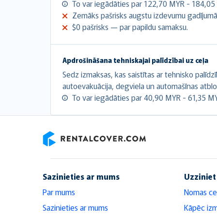
To var iegādāties par 122,70 MYR - 184,05
Zemāks pašrisks augstu izdevumu gadījumā
$0 pašrisks — par papildu samaksu.
Apdrošināšana tehniskajai palīdzībai uz ceļa
Sedz izmaksas, kas saistītas ar tehnisko palīdz
autoevakuācija, degviela un automašīnas atbl
To var iegādāties par 40,90 MYR - 61,35 M
RentalCover
Sazinieties ar mums
Uzziniet
Par mums
Nomas ce
Sazinieties ar mums
Kāpēc iz