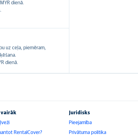
 MYR dienā.
.
ību uz ceļa, piemēram,
oķēšana.
YR dienā.
 vairāk
Juridisks
ļveži
Pieejamība
mantot RentalCover?
Privātuma politika