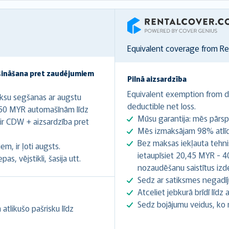
RentalCover
Equivalent coverage from R
šināšana pret zaudējumiem
Pilnā aizsardzība
Equivalent exemption from de
ksu segšanas ar augstu
deductible net loss.
,50 MYR automašīnām līdz
Mūsu garantija: mēs pārsp
r CDW + aizsardzība pret
Mēs izmaksājam 98% atlīdz
Bez maksas iekļauta tehnis
m, ir ļoti augsts.
ietaupīsiet 20,45 MYR - 4
s, vējstikli, šasija utt.
nozaudēšanu saistītus iz
Sedz ar satiksmes negadīj
Atceliet jebkurā brīdī līd
Sedz bojājumu veidus, ko
tlikušo pašrisku līdz