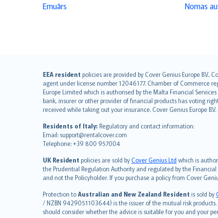
Emuārs
Nomas aut
English (UK)
EEA resident
policies are provided by Cover Genius Europe B.V.. C
agent under license number 12046177. Chamber of Commerce registr
English (US)
Europe Limited which is authorised by the Malta Financial Service
Deutsch
bank, insurer or other provider of financial products has voting rig
français
received while taking out your insurance. Cover Genius Europe B.V
Nederlands
Residents of Italy:
Regulatory and contact information:
español
Email: support@rentalcover.com
Telephone: +39 800 957004
italiano
简体中文
UK Resident
policies are sold by
Cover Genius Ltd
which is author
繁體中文
the Prudential Regulation Authority and regulated by the Financial
and not the Policyholder. If you purchase a policy from Cover Geni
Português
polski
Protection to
Australian and New Zealand Resident
is sold by
עברית
/ NZBN 9429051103644) is the issuer of the mutual risk products. C
should consider whether the advice is suitable for you and your p
Português