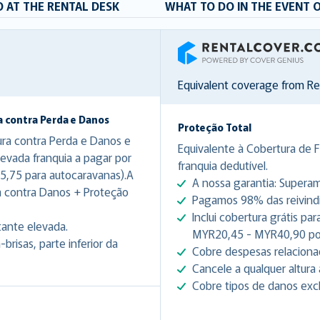
 AT THE RENTAL DESK
WHAT TO DO IN THE EVENT 
RentalCover
Equivalent coverage from R
a contra Perda e Danos
Proteção Total
ura contra Perda e Danos e
Equivalente à Cobertura de 
evada franquia a pagar por
franquia dedutível.
5,75 para autocaravanas).A
A nossa garantia: Superam
a contra Danos + Proteção
Pagamos 98% das reivindic
Inclui cobertura grátis p
tante elevada.
MYR20,45 - MYR40,90 por
risas, parte inferior da
Cobre despesas relacionad
Cancele a qualquer altura 
Cobre tipos de danos excl