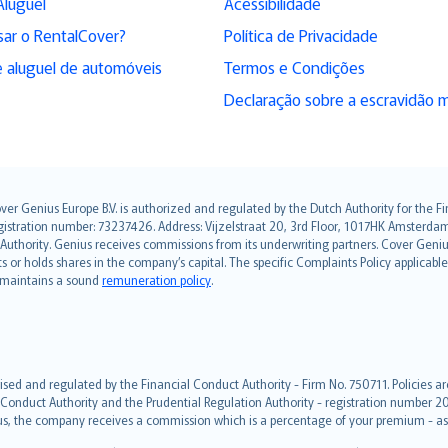
Aluguel
Acessibilidade
sar o RentalCover?
Política de Privacidade
 aluguel de automóveis
Termos e Condições
Declaração sobre a escravidão 
over Genius Europe B.V. is authorized and regulated by the Dutch Authority for the
ation number: 73237426. Address: Vijzelstraat 20, 3rd Floor, 1017HK Amsterdam, t
s Authority. Genius receives commissions from its underwriting partners. Cover Gen
hts or holds shares in the company’s capital. The specific Complaints Policy applicab
. maintains a sound
remuneration policy
.
ised and regulated by the Financial Conduct Authority - Firm No. 750711. Policies a
 Conduct Authority and the Prudential Regulation Authority - registration number 20
us, the company receives a commission which is a percentage of your premium - ask 