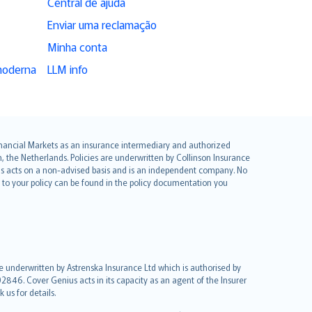
Central de ajuda
Enviar uma reclamação
Minha conta
moderna
LLM info
 Financial Markets as an insurance intermediary and authorized
he Netherlands. Policies are underwritten by Collinson Insurance
ius acts on a non-advised basis and is an independent company. No
le to your policy can be found in the policy documentation you
re underwritten by Astrenska Insurance Ltd which is authorised by
2846. Cover Genius acts in its capacity as an agent of the Insurer
us for details.