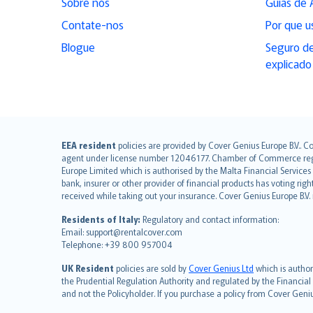
Sobre nós
Guias de 
Contate-nos
Por que u
Blogue
Seguro de
explicado
English (UK)
EEA resident
policies are provided by Cover Genius Europe B.V.. C
agent under license number 12046177. Chamber of Commerce registr
English (US)
Europe Limited which is authorised by the Malta Financial Service
Deutsch
bank, insurer or other provider of financial products has voting rig
français
received while taking out your insurance. Cover Genius Europe B.V
Nederlands
Residents of Italy:
Regulatory and contact information:
español
Email: support@rentalcover.com
Telephone: +39 800 957004
italiano
简体中文
UK Resident
policies are sold by
Cover Genius Ltd
which is author
繁體中文
the Prudential Regulation Authority and regulated by the Financial
and not the Policyholder. If you purchase a policy from Cover Geni
Português