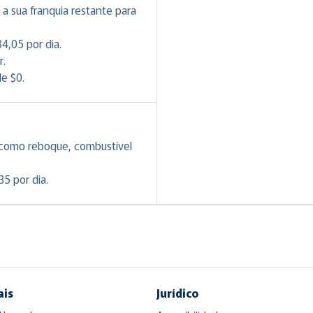
a sua franquia restante para
4,05 por dia.
r.
e $0.
 como reboque, combustível
5 por dia.
ais
Jurídico