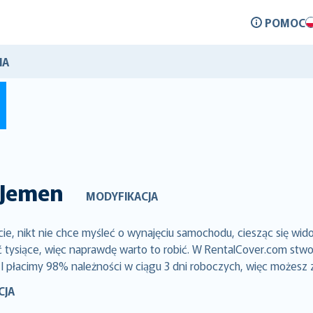
POMOC
IA
Jemen
MODYFIKACJA
, nikt nie chce myśleć o wynajęciu samochodu, ciesząc się wid
siące, więc naprawdę warto to robić. W RentalCover.com stworz
 I płacimy 98% należności w ciągu 3 dni roboczych, więc możesz
CJA