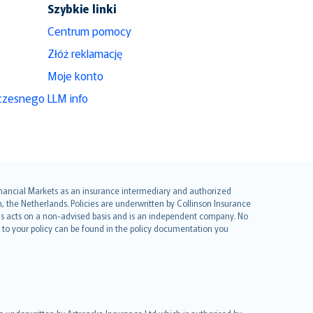
Szybkie linki
Centrum pomocy
Złóż reklamację
Moje konto
czesnego
LLM info
 Financial Markets as an insurance intermediary and authorized
he Netherlands. Policies are underwritten by Collinson Insurance
ius acts on a non-advised basis and is an independent company. No
le to your policy can be found in the policy documentation you