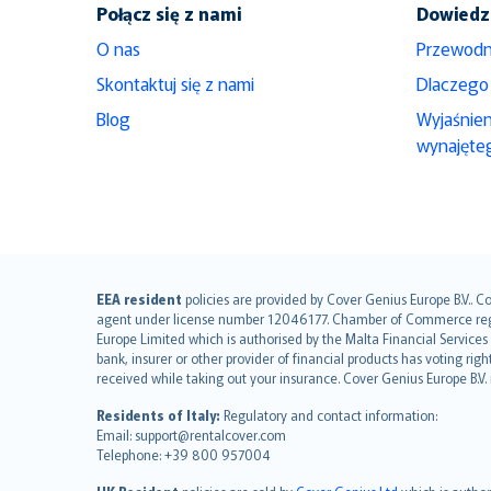
Połącz się z nami
Dowiedz 
O nas
Przewodn
Skontaktuj się z nami
Dlaczego
Blog
Wyjaśnie
wynajęte
English (UK)
EEA resident
policies are provided by Cover Genius Europe B.V.. C
agent under license number 12046177. Chamber of Commerce registr
English (US)
Europe Limited which is authorised by the Malta Financial Service
Deutsch
bank, insurer or other provider of financial products has voting rig
français
received while taking out your insurance. Cover Genius Europe B.V
Nederlands
Residents of Italy:
Regulatory and contact information:
español
Email: support@rentalcover.com
Telephone: +39 800 957004
italiano
简体中文