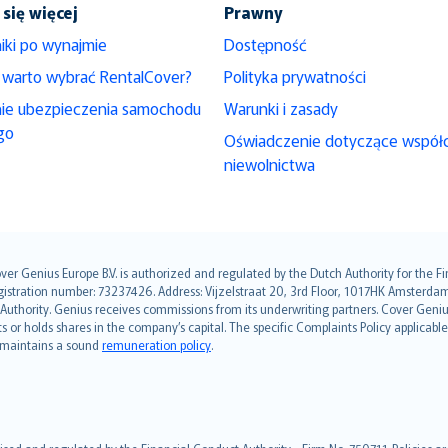
się więcej
Prawny
iki po wynajmie
Dostępność
 warto wybrać RentalCover?
Polityka prywatności
nie ubezpieczenia samochodu
Warunki i zasady
go
Oświadczenie dotyczące współ
niewolnictwa
over Genius Europe B.V. is authorized and regulated by the Dutch Authority for the
ation number: 73237426. Address: Vijzelstraat 20, 3rd Floor, 1017HK Amsterdam, t
s Authority. Genius receives commissions from its underwriting partners. Cover Gen
hts or holds shares in the company’s capital. The specific Complaints Policy applicab
. maintains a sound
remuneration policy
.