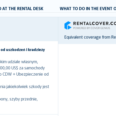
 AT THE RENTAL DESK
WHAT TO DO IN THE EVENT 
RentalCover
Equivalent coverage from R
 od uszkodzeń i kradzieży
kim udziale własnym,
000,00 US$ za samochody
to CDW + Ubezpieczenie od
ia jakiekolwiek szkody jest
pony, szyby przednie,