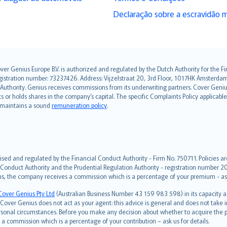
Declaração sobre a escravidão 
over Genius Europe B.V. is authorized and regulated by the Dutch Authority for the
ation number: 73237426. Address: Vijzelstraat 20, 3rd Floor, 1017HK Amsterdam, t
s Authority. Genius receives commissions from its underwriting partners. Cover Gen
hts or holds shares in the company’s capital. The specific Complaints Policy applicab
. maintains a sound
remuneration policy
.
ised and regulated by the Financial Conduct Authority - Firm No. 750711. Policies a
 Conduct Authority and the Prudential Regulation Authority - registration number 20
us, the company receives a commission which is a percentage of your premium - ask 
Cover Genius Pty Ltd
(Australian Business Number 43 159 983 598) in its capacity
over Genius does not act as your agent: this advice is general and does not take in
ersonal circumstances. Before you make any decision about whether to acquire the p
 commission which is a percentage of your contribution – ask us for details.