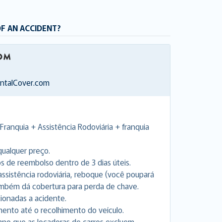
OF AN ACCIDENT?
entalCover.com
Franquia + Assistência Rodoviária + franquia
ualquer preço.
de reembolso dentro de 3 dias úteis.
a assistência rodoviária, reboque (você poupará
Também dá cobertura para perda de chave.
cionadas a acidente.
nto até o recolhimento do veículo.
ano que as locadoras de carros excluem.