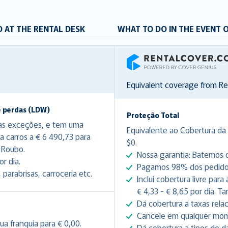
 AT THE RENTAL DESK
WHAT TO DO IN THE EVENT 
RentalCover
Equivalent coverage from R
e perdas (LDW)
Proteção Total
as exceções, e tem uma
Equivalente ao Cobertura da 
ra carros a € 6 490,73 para
$0.
 Roubo.
Nossa garantia: Batemos q
r dia.
Pagamos 98% dos pedidos 
arabrisas, carroceria etc.
Inclui cobertura livre par
€ 4,33 - € 8,65 por dia. 
Dá cobertura a taxas rela
Cancele em qualquer mome
ua franquia para € 0,00.
Dá cobertura a tipos de d