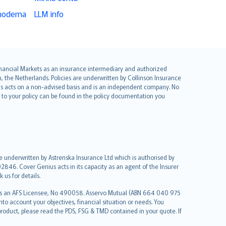
moderna
LLM info
 Financial Markets as an insurance intermediary and authorized
he Netherlands. Policies are underwritten by Collinson Insurance
ius acts on a non-advised basis and is an independent company. No
le to your policy can be found in the policy documentation you
re underwritten by Astrenska Insurance Ltd which is authorised by
2846. Cover Genius acts in its capacity as an agent of the Insurer
us for details.
 as an AFS Licensee, No 490058. Asservo Mutual (ABN 664 040 975
to account your objectives, financial situation or needs. You
roduct, please read the PDS, FSG & TMD contained in your quote. If