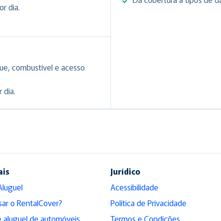
r dia.
ue, combustível e acesso
 dia.
ais
Jurídico
Aluguel
Acessibilidade
sar o RentalCover?
Política de Privacidade
 aluguel de automóveis
Termos e Condições