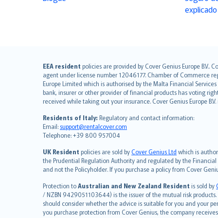
explicado
English (UK)
EEA resident
policies are provided by Cover Genius Europe B.V.. C
agent under license number 12046177. Chamber of Commerce registr
English (US)
Europe Limited which is authorised by the Malta Financial Service
Deutsch
bank, insurer or other provider of financial products has voting rig
français
received while taking out your insurance. Cover Genius Europe B.V
Nederlands
Residents of Italy:
Regulatory and contact information:
español
Email:
support@rentalcover.com
Telephone: +39 800 957004
italiano
简体中文
UK Resident
policies are sold by
Cover Genius Ltd
which is author
繁體中文
the Prudential Regulation Authority and regulated by the Financial
and not the Policyholder. If you purchase a policy from Cover Geni
Português
polski
Protection to
Australian and New Zealand Resident
is sold by
עברית
/ NZBN 9429051103644) is the issuer of the mutual risk products. C
should consider whether the advice is suitable for you and your p
Português
you purchase protection from Cover Genius, the company receives a