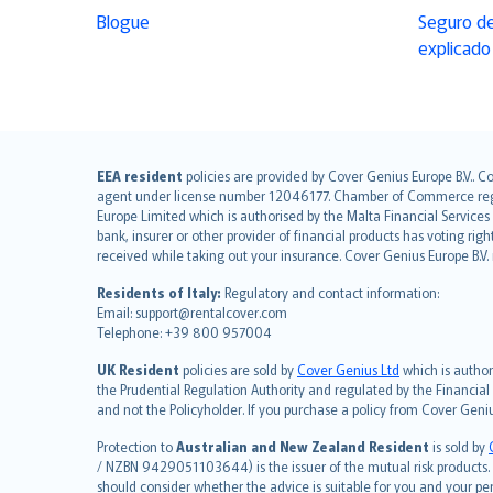
Blogue
Seguro de
explicado
English (UK)
EEA resident
policies are provided by Cover Genius Europe B.V.. C
agent under license number 12046177. Chamber of Commerce registr
English (US)
Europe Limited which is authorised by the Malta Financial Service
Deutsch
bank, insurer or other provider of financial products has voting rig
français
received while taking out your insurance. Cover Genius Europe B.V
Nederlands
Residents of Italy:
Regulatory and contact information:
español
Email: support@rentalcover.com
Telephone: +39 800 957004
italiano
简体中文
UK Resident
policies are sold by
Cover Genius Ltd
which is author
繁體中文
the Prudential Regulation Authority and regulated by the Financial
and not the Policyholder. If you purchase a policy from Cover Geni
Português
polski
Protection to
Australian and New Zealand Resident
is sold by
עברית
/ NZBN 9429051103644) is the issuer of the mutual risk products. C
should consider whether the advice is suitable for you and your p