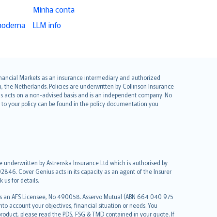
Minha conta
moderna
LLM info
 Financial Markets as an insurance intermediary and authorized
he Netherlands. Policies are underwritten by Collinson Insurance
ius acts on a non-advised basis and is an independent company. No
le to your policy can be found in the policy documentation you
re underwritten by Astrenska Insurance Ltd which is authorised by
2846. Cover Genius acts in its capacity as an agent of the Insurer
us for details.
 as an AFS Licensee, No 490058. Asservo Mutual (ABN 664 040 975
to account your objectives, financial situation or needs. You
roduct, please read the PDS, FSG & TMD contained in your quote. If