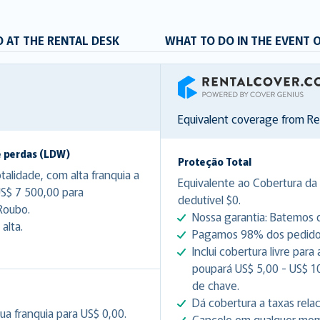
 AT THE RENTAL DESK
WHAT TO DO IN THE EVENT 
RentalCover
Equivalent coverage from R
e perdas (LDW)
Proteção Total
lidade, com alta franquia a
Equivalente ao Cobertura da 
US$ 7 500,00 para
dedutível $0.
Roubo.
Nossa garantia: Batemos q
alta.
Pagamos 98% dos pedidos 
Inclui cobertura livre para
poupará US$ 5,00 - US$ 1
de chave.
Dá cobertura a taxas rela
ua franquia para US$ 0,00.
Cancele em qualquer mome