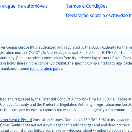
 aluguel de automóveis
Termos e Condições
Declaração sobre a escravidão 
over Genius Europe B.V. is authorized and regulated by the Dutch Authority for the
ation number: 73237426. Address: Vijzelstraat 20, 3rd Floor, 1017HK Amsterdam, t
s Authority. Genius receives commissions from its underwriting partners. Cover Gen
hts or holds shares in the company’s capital. The specific Complaints Policy applicab
. maintains a sound
remuneration policy
.
ised and regulated by the Financial Conduct Authority - Firm No. 750711. Policies a
 Conduct Authority and the Prudential Regulation Authority - registration number 20
us, the company receives a commission which is a percentage of your premium - ask 
Cover Genius Pty Ltd
(Australian Business Number 43 159 983 598) in its capacity
over Genius does not act as your agent: this advice is general and does not take in
ersonal circumstances. Before you make any decision about whether to acquire the p