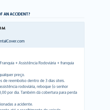
OF AN ACCIDENT?
entalCover.com
Franquia + Assistência Rodoviária + franquia
ualquer preço.
de reembolso dentro de 3 dias úteis.
 assistência rodoviária, reboque (o senhor
0,00 por dia. Também dá cobertura para perda
cionadas a acidente.
nto até o recolhimento do veículo.