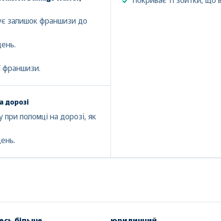
шує залишок франшизи до
день.
ї франшизи.
а дорозі
 при поломці на дорозі, як
день.
есь більше
юридичний