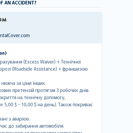
OF AN ACCIDENT?
entalCover.com
ion)
ахування (Excess Waiver) + Технічної
орозі (Roadside Assistance) + франшизою
 нижча за ціни інших.
ових претензій протягом 3 робочих днів.
криття на технічну допомогу,
 5,00 $ - 10,00 $ на день). Також покриває
ані з аварією.
час до забирання автомобіля.
 виключаються прокатними компаніями.