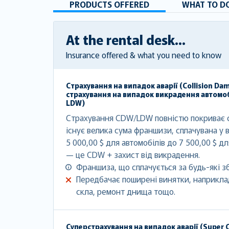
PRODUCTS OFFERED
WHAT TO DO
At the rental desk...
Insurance offered & what you need to know
Страхування на випадок аварії (Collision Da
страхування на випадок викрадення автомоб
LDW)
Страхування CDW/LDW повністю покриває с
існує велика сума франшизи, сплачувана у в
5 000,00 $ для автомобілів до 7 500,00 $ д
— це CDW + захист від викрадення.
Франшиза, що сплачується за будь-які з
Передбачає поширені винятки, наприклад
скла, ремонт днища тощо.
Суперстрахування на випадок аварії (Super C