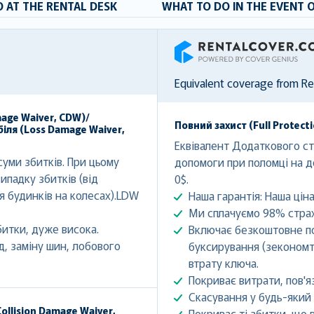
 AT THE RENTAL DESK
WHAT TO DO IN THE EVENT 
RentalCover
Equivalent coverage from R
mage Waiver, CDW)/
Повний захист (Full Protect
іля (Loss Damage Waiver,
Еквівалент Додаткового стр
уми збитків. При цьому
допомоги при поломці на д
ипадку збитків (від
0$.
ля будинків на колесах).LDW
Наша гарантія: Наша ціна
Ми сплачуємо 98% страх
битки, дуже висока.
Включає безкоштовне по
, заміну шин, лобового
буксирування (зекономте
втрату ключа.
Покриває витрати, пов'яз
Скасування у будь-який 
ollision Damage Waiver,
Покриває ті збитки, що