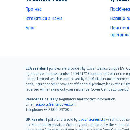
Про нас
Посібник
Зв'яжіться з нами
Навіщо в
Блог
Поясненн
орендова
English (UK)
EEA resident
policies are provided by Cover Genius Europe B.V.. C
agent under license number 12046177. Chamber of Commerce registr
English (US)
Europe Limited which is authorised by the Malta Financial Service
Deutsch
bank, insurer or other provider of financial products has voting rig
français
received while taking out your insurance. Cover Genius Europe B.V
Nederlands
Residents of Italy:
Regulatory and contact information:
español
Email:
support@rentalcover.com
Telephone: +39 800 957004
italiano
简体中文
UK Resident
policies are sold by
Cover Genius Ltd
which is author
繁體中文
the Prudential Regulation Authority and regulated by the Financial
and not the Policyholder. If you purchase a policy from Cover Geni