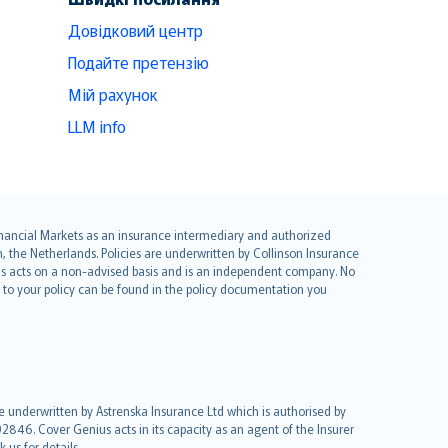
Довідковий центр
Подайте претензію
Мій рахунок
LLM info
 Financial Markets as an insurance intermediary and authorized
he Netherlands. Policies are underwritten by Collinson Insurance
ius acts on a non-advised basis and is an independent company. No
le to your policy can be found in the policy documentation you
re underwritten by Astrenska Insurance Ltd which is authorised by
2846. Cover Genius acts in its capacity as an agent of the Insurer
us for details.