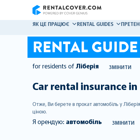
RentalCover
ЯК ЦЕ ПРАЦЮЄ
RENTAL GUIDES
ПРЕТЕН
RENTAL GUIDE
for residents of
Ліберія
ЗМІНИТИ
Car rental insurance in
Отже, Ви берете в прокат автомобіль у Лібері
ціною.
Я орендую:
автомобіль
ЗМІНИТИ