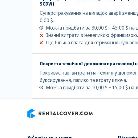
SCDW)
Суперстрахування на випадок аварії змен
0,00 $.
Можна придбати за 30,00 $ - 45,00 $ на 
Значні витрати з невеликою франшизою.
Ще більша плата для отримання нульово
Покриття технічної допомоги при поломці н
Покриває такі витрати на технічну допомогу
буксирування, паливо та втрату ключа.
Можна придбати за 10,00 $ - 15,00 $ на 
RentalCover
Зв'яжіться з нами
Дізнайт