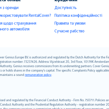
и з оренди
Доступність
икористовувати RentalCover?
Політика конфіденційності
я щодо страхування
Правила та умови
ного автомобіля
Сучасне рабство
over Genius Europe B.V. is authorized and regulated by the Dutch Authority for the
ation number: 73237426. Address: Vijzelstraat 20, 3rd Floor, 1017HK Amsterdam, t
s Authority. Genius receives commissions from its underwriting partners. Cover Gen
hts or holds shares in the company’s capital. The specific Complaints Policy applicab
. maintains a sound
remuneration policy
.
ised and regulated by the Financial Conduct Authority - Firm No. 750711. Policies a
 Conduct Authority and the Prudential Regulation Authority - registration number 20
us, the company receives a commission which is a percentage of your premium - ask 