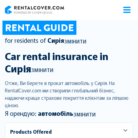
RentalCover
RENTAL GUIDE
for residents of
Сирія
ЗМІНИТИ
Car rental insurance in
Сирія
ЗМІНИТИ
Отже, Ви берете в прокат автомобіль у Сирія. На
RentalCover.com ми створили глобальний бізнес,
надаючи краще страхове покриття клієнтам за ліпшою
ціною.
Я орендую:
автомобіль
ЗМІНИТИ
Products Offered