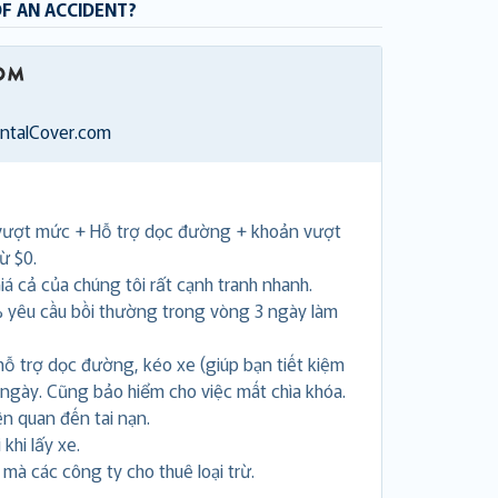
OF AN ACCIDENT?
entalCover.com
vượt mức + Hỗ trợ dọc đường + khoản vượt
ừ $0.
á cả của chúng tôi rất cạnh tranh nhanh.
 yêu cầu bồi thường trong vòng 3 ngày làm
hỗ trợ dọc đường, kéo xe (giúp bạn tiết kiệm
 ngày. Cũng bảo hiểm cho việc mất chìa khóa.
ên quan đến tai nạn.
khi lấy xe.
i mà các công ty cho thuê loại trừ.