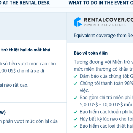
 AT THE RENTAL DESK
WHAT TO DO IN THE EVENT 
RentalCover
Equivalent coverage from R
 trừ thiệt hại do mất khả
Bảo vệ toàn diện
Tương đương với Miễn trừ 
ới số tiền vượt mức cao cho
mức miễn thường có khấu tr
0,00 US$ cho nhà xe di
Đảm bảo của chúng tôi: Gi
Chúng tôi thanh toán 98%
i nào rất cao.
việc.
Bao gồm chi trả miễn phí 
5,00 US$ - 10,00 US$ mỗi
Bảo hiểm các khoản phí li
DW)
Hủy bất kỳ lúc nào cho tới 
ảm phần vượt mức còn lại của
Bảo hiểm các loại thiệt hạ