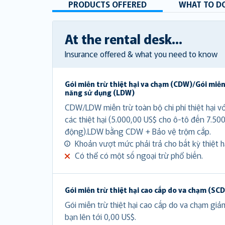
PRODUCTS OFFERED
WHAT TO DO
At the rental desk...
Insurance offered & what you need to know
Gói miễn trừ thiệt hại va chạm (CDW)/Gói miễn
năng sử dụng (LDW)
CDW/LDW miễn trừ toàn bộ chi phí thiệt hại v
các thiệt hại (5.000,00 US$ cho ô-tô đến 7.50
động).LDW bằng CDW + Bảo vệ trộm cắp.
Khoản vượt mức phải trả cho bất kỳ thiệt hạ
Có thể có một số ngoại trừ phổ biến.
Gói miễn trừ thiệt hại cao cấp do va chạm (SC
Gói miễn trừ thiệt hại cao cấp do va chạm gi
bạn lên tới 0,00 US$.