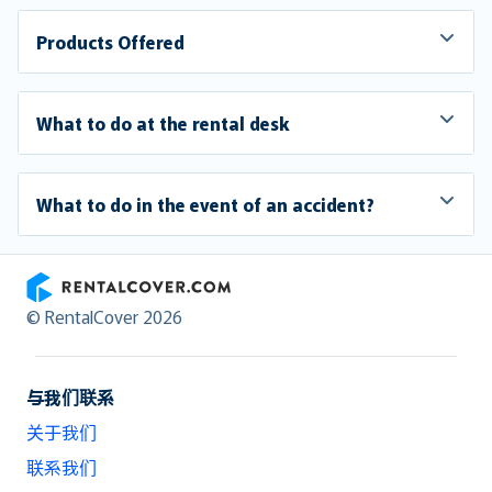
Products Offered
What to do at the rental desk
What to do in the event of an accident?
RentalCover
© RentalCover 2026
与我们联系
关于我们
联系我们