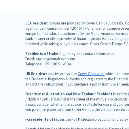
English (UK)
EEA resident
policies are provided by Cover Genius Europe B.V.. C
agent under license number 12046177. Chamber of Commerce registr
English (US)
Europe Limited which is authorised by the Malta Financial Service
Deutsch
bank, insurer or other provider of financial products has voting rig
français
received while taking out your insurance. Cover Genius Europe B.V
Nederlands
Residents of Italy:
Regulatory and contact information:
español
Email: support@rentalcover.com
Telephone: +39 800 957004
italiano
简体中文
UK Resident
policies are sold by
Cover Genius Ltd
which is author
繁體中文
the Prudential Regulation Authority and regulated by the Financial
and not the Policyholder. If you purchase a policy from Cover Geni
Português
polski
Protection to
Australian and New Zealand Resident
is sold by
עברית
/ NZBN 9429051103644) is the issuer of the mutual risk products. C
should consider whether the advice is suitable for you and your p
Português
you purchase protection from Cover Genius, the company receives a
svenska
For
residents of Japan
, the Full Protection product is handled by
日本語
한국어
South African Residents:
Product underwritten by Dotsure Limi