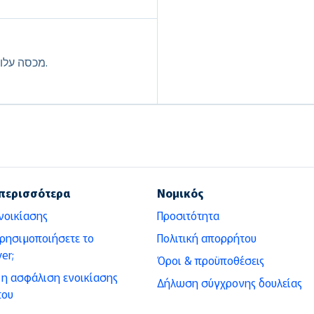
מכסה עלויות של שירותי דרך כגון גרירה, דלק ונעילת מפתח.
περισσότερα
Νομικός
νοικίασης
Προσιτότητα
χρησιμοποιήσετε το
Πολιτική απορρήτου
er;
Όροι & προϋποθέσεις
ι η ασφάλιση ενοικίασης
Δήλωση σύγχρονης δουλείας
του