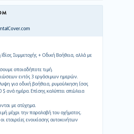
entalCover.com
Ιδίας Συμμετοχής + Οδική Βοήθεια, αλλά με
.
σουμε οποιαδήποτε τιμή.
ιώσεων εντός 3 εργάσιμων ημερών.
υψη για οδική βοήθεια, ρυμούλκηση (σας
00 $ ανά ημέρα. Επίσης καλύπτει απώλεια
ονται με ατύχημα.
μή μέχρι την παραλαβή του οχήματος.
 οι εταιρείες ενοικίασης αυτοκινήτων