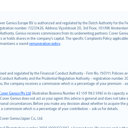
over Genius Europe B.V. is authorized and regulated by the Dutch Authority for the
ation number: 73237426. Address: Vijzelstraat 20, 3rd Floor, 1017HK Amsterdam, t
s Authority. Genius receives commissions from its underwriting partners. Cover Gen
hts or holds shares in the company’s capital. The specific Complaints Policy applicab
. maintains a sound
remuneration policy
.
ised and regulated by the Financial Conduct Authority - Firm No. 750711. Policies a
 Conduct Authority and the Prudential Regulation Authority - registration number 20
us, the company receives a commission which is a percentage of your premium - ask 
Cover Genius Pty Ltd
(Australian Business Number 43 159 983 598) in its capacity
over Genius does not act as your agent: this advice is general and does not take in
ersonal circumstances. Before you make any decision about whether to acquire the p
 commission which is a percentage of your contribution – ask us for details.
 Cover Genius Japan Co., Ltd.
ted (Registration number 2006/000723/06), a licensed non-life insurer and authori