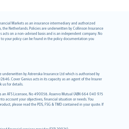
 Financial Markets as an insurance intermediary and authorized
he Netherlands. Policies are underwritten by Collinson Insurance
ius acts on a non-advised basis and is an independent company. No
le to your policy can be found in the policy documentation you
re underwritten by Astrenska Insurance Ltd which is authorised by
2846. Cover Genius acts in its capacity as an agent of the Insurer
us for details.
 as an AFS Licensee, No 490058. Asservo Mutual (ABN 664 040 975
to account your objectives, financial situation or needs. You
roduct, please read the PDS, FSG & TMD contained in your quote. If
sed financial services provider (FSP 39925).