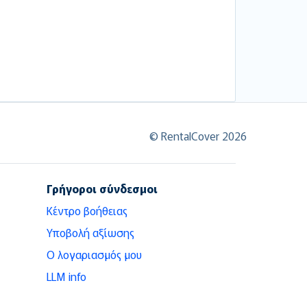
© RentalCover 2026
Γρήγοροι σύνδεσμοι
Κέντρο βοήθειας
Υποβολή αξίωσης
Ο λογαριασμός μου
LLM info