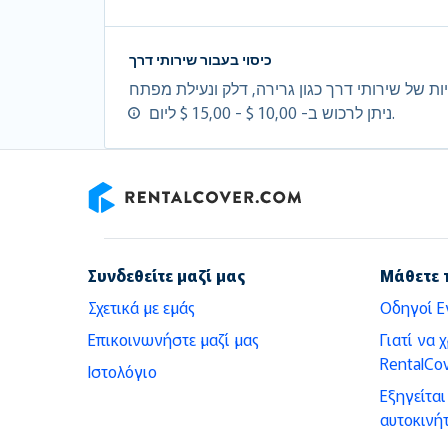
כיסוי בעבור שירותי דרך
ניתן לרכוש ב- 10,00 $ - 15,00 $ ליום.
RentalCover
Συνδεθείτε μαζί μας
Μάθετε 
Σχετικά με εμάς
Οδηγοί Ε
Επικοινωνήστε μαζί μας
Γιατί να 
RentalCov
Ιστολόγιο
Εξηγείτα
αυτοκινή