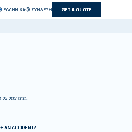
ΕΛΛΗΝΙΚΆ
ΣΎΝΔΕΣΗ
GET A QUOTE
אז אתם שוכרים רכב ב- Ουζμπεκιστάν. ב-RentalCover.com, בנינו עסק גלובלי מסביב המעניק ללקוחות כיסוי טוב יותר במחיר טוב יותר.
OF AN ACCIDENT?