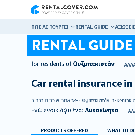
RentalCover
ΠΏΣ ΛΕΙΤΟΥΡΓΕΊ
RENTAL GUIDE
ΑΞΙΏΣΕΙ
RENTAL GUIDE
for residents of
Ουζμπεκιστάν
ΑΛΛ
Car rental insurance in
Εγώ ενοικιάζω ένα:
Αυτοκίνητο
ΑΛ
PRODUCTS OFFERED
WHAT TO DO