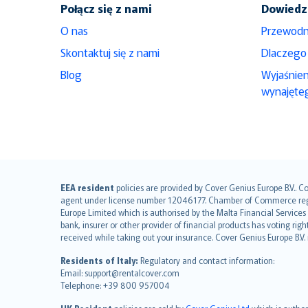
Połącz się z nami
Dowiedz 
O nas
Przewodn
Skontaktuj się z nami
Dlaczego
Blog
Wyjaśnie
wynajęte
English (UK)
EEA resident
policies are provided by Cover Genius Europe B.V.. C
agent under license number 12046177. Chamber of Commerce registr
English (US)
Europe Limited which is authorised by the Malta Financial Service
Deutsch
bank, insurer or other provider of financial products has voting rig
français
received while taking out your insurance. Cover Genius Europe B.V
Nederlands
Residents of Italy:
Regulatory and contact information:
español
Email: support@rentalcover.com
Telephone: +39 800 957004
italiano
简体中文