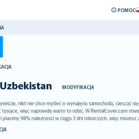
POMOC
IA
ACJA
Uzbekistan
MODYFIKACJA
iście, nikt nie chce myśleć o wynajęciu samochodu, ciesząc się
siące, więc naprawdę warto to robić. W RentalCover.com stworz
 I płacimy 98% należności w ciągu 3 dni roboczych, więc możesz
CJA