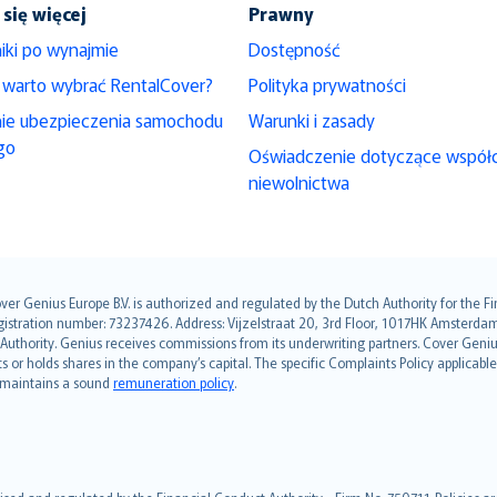
się więcej
Prawny
iki po wynajmie
Dostępność
 warto wybrać RentalCover?
Polityka prywatności
nie ubezpieczenia samochodu
Warunki i zasady
go
Oświadczenie dotyczące współ
niewolnictwa
over Genius Europe B.V. is authorized and regulated by the Dutch Authority for the
ation number: 73237426. Address: Vijzelstraat 20, 3rd Floor, 1017HK Amsterdam, t
s Authority. Genius receives commissions from its underwriting partners. Cover Gen
hts or holds shares in the company’s capital. The specific Complaints Policy applicab
. maintains a sound
remuneration policy
.