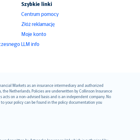
Szybkie linki
Centrum pomocy
Złóż reklamację
Moje konto
czesnego
LLM info
 Financial Markets as an insurance intermediary and authorized
he Netherlands. Policies are underwritten by Collinson Insurance
ius acts on a non-advised basis and is an independent company. No
le to your policy can be found in the policy documentation you