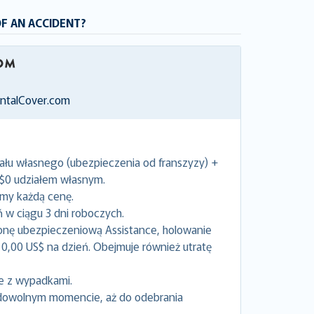
OF AN ACCIDENT?
entalCover.com
ału własnego (ubezpieczenia od franszyzy) +
 $0 udziałem własnym.
emy każdą cenę.
w ciągu 3 dni roboczych.
onę ubezpieczeniową Assistance, holowanie
0,00 US$ na dzień. Obejmuje również utratę
e z wypadkami.
dowolnym momencie, aż do odebrania