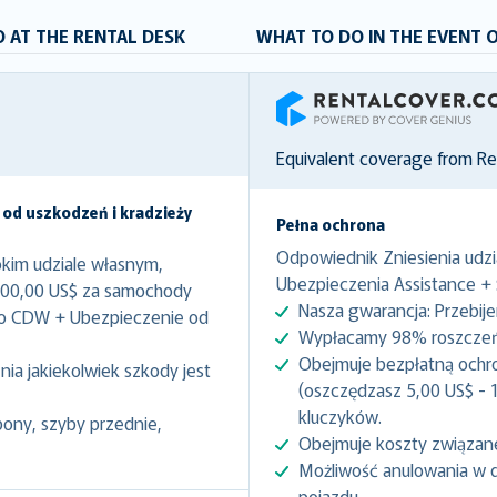
 AT THE RENTAL DESK
WHAT TO DO IN THE EVENT 
RentalCover
Equivalent coverage from R
 od uszkodzeń i kradzieży
Pełna ochrona
Odpowiednik Zniesienia udzi
kim udziale własnym,
Ubezpieczenia Assistance +
000,00 US$ za samochody
Nasza gwarancja: Przebij
to CDW + Ubezpieczenie od
Wypłacamy 98% roszczeń 
Obejmuje bezpłatną ochr
ia jakiekolwiek szkody jest
(oszczędzasz 5,00 US$ - 1
kluczyków.
pony, szyby przednie,
Obejmuje koszty związan
Możliwość anulowania w 
pojazdu.