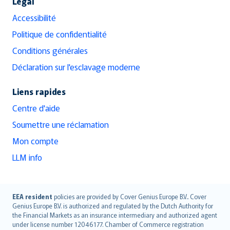
Légal
Accessibilité
Politique de confidentialité
Conditions générales
Déclaration sur l'esclavage moderne
Liens rapides
Centre d'aide
Soumettre une réclamation
Mon compte
LLM info
English (UK)
EEA resident
policies are provided by Cover Genius Europe B.V.. Cover
Genius Europe B.V. is authorized and regulated by the Dutch Authority for
English (US)
the Financial Markets as an insurance intermediary and authorized agent
Deutsch
under license number 12046177. Chamber of Commerce registration