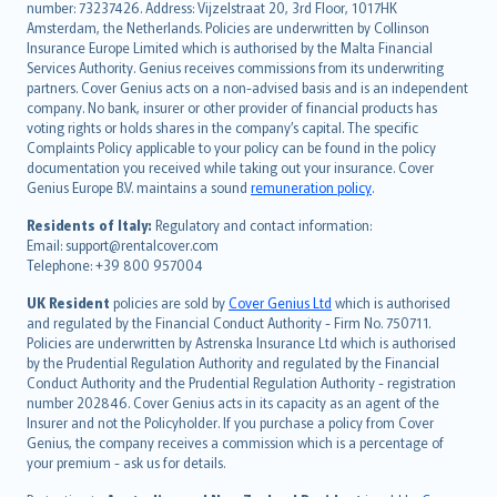
français
number: 73237426. Address: Vijzelstraat 20, 3rd Floor, 1017HK
Amsterdam, the Netherlands. Policies are underwritten by Collinson
Nederlands
Insurance Europe Limited which is authorised by the Malta Financial
español
Services Authority. Genius receives commissions from its underwriting
italiano
partners. Cover Genius acts on a non-advised basis and is an independent
company. No bank, insurer or other provider of financial products has
简体中文
voting rights or holds shares in the company’s capital. The specific
繁體中文
Complaints Policy applicable to your policy can be found in the policy
Português
documentation you received while taking out your insurance. Cover
Genius Europe B.V. maintains a sound
remuneration policy
.
polski
עברית
Residents of Italy:
Regulatory and contact information:
Email: support@rentalcover.com
Português
Telephone: +39 800 957004
svenska
日本語
UK Resident
policies are sold by
Cover Genius Ltd
which is authorised
and regulated by the Financial Conduct Authority - Firm No. 750711.
한국어
Policies are underwritten by Astrenska Insurance Ltd which is authorised
dansk
by the Prudential Regulation Authority and regulated by the Financial
norsk
Conduct Authority and the Prudential Regulation Authority - registration
number 202846. Cover Genius acts in its capacity as an agent of the
suomi
Insurer and not the Policyholder. If you purchase a policy from Cover
العربيّة
Genius, the company receives a commission which is a percentage of
Türkçe
your premium - ask us for details.
česky