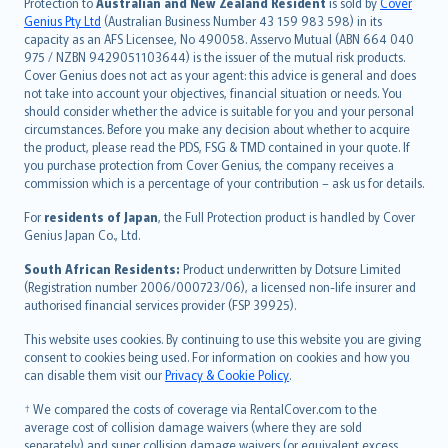
Protection to
Australian and New Zealand Resident
is sold by
Cover
Русский
Genius Pty Ltd
(Australian Business Number 43 159 983 598) in its
capacity as an AFS Licensee, No 490058. Asservo Mutual (ABN 664 040
ภาษาไทย
975 / NZBN 9429051103644) is the issuer of the mutual risk products.
български
Cover Genius does not act as your agent: this advice is general and does
català
not take into account your objectives, financial situation or needs. You
should consider whether the advice is suitable for you and your personal
Hrvatski
circumstances. Before you make any decision about whether to acquire
eesti
the product, please read the PDS, FSG & TMD contained in your quote. If
Ελληνικά
you purchase protection from Cover Genius, the company receives a
commission which is a percentage of your contribution – ask us for details.
Magyar
Íslenska
For
residents of Japan
, the Full Protection product is handled by Cover
Bahasa Indonesia
Genius Japan Co., Ltd.
latviešu
South African Residents:
Product underwritten by Dotsure Limited
Lietuviškai
(Registration number 2006/000723/06), a licensed non-life insurer and
authorised financial services provider (FSP 39925).
Bahasa Melayu
Română
This website uses cookies. By continuing to use this website you are giving
српски
consent to cookies being used. For information on cookies and how you
can disable them visit our
Privacy & Cookie Policy
.
Slovensky
Slovenščina
† We compared the costs of coverage via RentalCover.com to the
Українська
average cost of collision damage waivers (where they are sold
separately) and super collision damage waivers (or equivalent excess