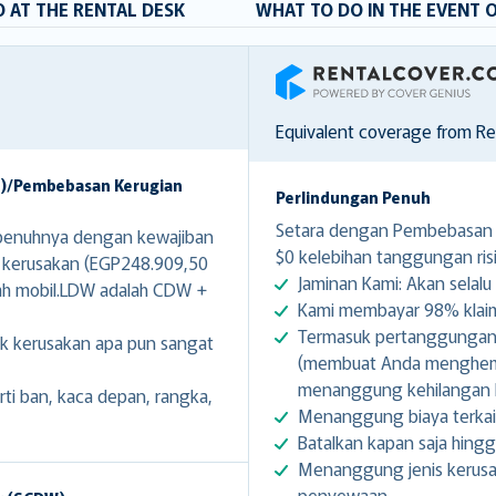
 AT THE RENTAL DESK
WHAT TO DO IN THE EVENT 
RentalCover
Equivalent coverage from R
W)/Pembebasan Kerugian
Perlindungan Penuh
Setara dengan Pembebasan K
enuhnya dengan kewajiban
$0 kelebihan tanggungan risi
k kerusakan (EGP248.909,50
Jaminan Kami: Akan selalu 
ah mobil.LDW adalah CDW +
Kami membayar 98% klaim 
Termasuk pertanggungan g
k kerusakan apa pun sangat
(membuat Anda menghemat
menanggung kehilangan k
i ban, kaca depan, rangka,
Menanggung biaya terkai
Batalkan kapan saja hing
Menanggung jenis kerusa
penyewaan.