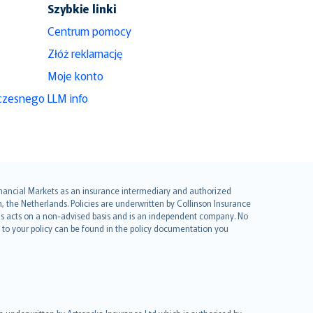
Szybkie linki
Centrum pomocy
Złóż reklamację
Moje konto
czesnego
LLM info
 Financial Markets as an insurance intermediary and authorized
he Netherlands. Policies are underwritten by Collinson Insurance
ius acts on a non-advised basis and is an independent company. No
le to your policy can be found in the policy documentation you