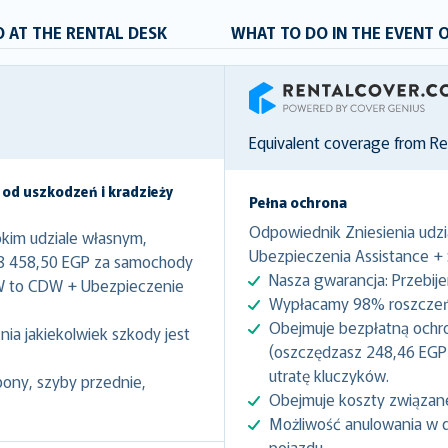
 AT THE RENTAL DESK
WHAT TO DO IN THE EVENT 
RentalCover
Equivalent coverage from R
 od uszkodzeń i kradzieży
Pełna ochrona
Odpowiednik Zniesienia udzi
kim udziale własnym,
Ubezpieczenia Assistance +
48 458,50 EGP za samochody
Nasza gwarancja: Przebij
W to CDW + Ubezpieczenie
Wypłacamy 98% roszczeń 
Obejmuje bezpłatną ochr
ia jakiekolwiek szkody jest
(oszczędzasz 248,46 EGP 
utratę kluczyków.
pony, szyby przednie,
Obejmuje koszty związan
Możliwość anulowania w 
pojazdu.