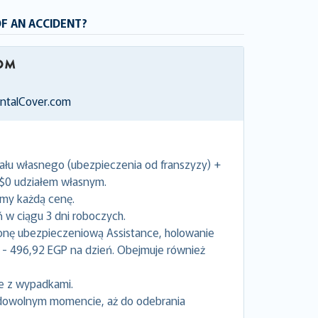
OF AN ACCIDENT?
entalCover.com
ału własnego (ubezpieczenia od franszyzy) +
 $0 udziałem własnym.
emy każdą cenę.
w ciągu 3 dni roboczych.
onę ubezpieczeniową Assistance, holowanie
- 496,92 EGP na dzień. Obejmuje również
e z wypadkami.
dowolnym momencie, aż do odebrania