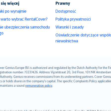
się więcej
Prawny
iki po wynajmie
Dostępność
 warto wybrać RentalCover?
Polityka prywatności
nie ubezpieczenia samochodu
Warunki i zasady
go
Oświadczenie dotyczące współ
niewolnictwa
over Genius Europe B.V. is authorized and regulated by the Dutch Authority for the
ation number: 73237426. Address: Vijzelstraat 20, 3rd Floor, 1017HK Amsterdam, t
s Authority. Genius receives commissions from its underwriting partners. Cover Gen
hts or holds shares in the company’s capital. The specific Complaints Policy applicab
. maintains a sound
remuneration policy
.