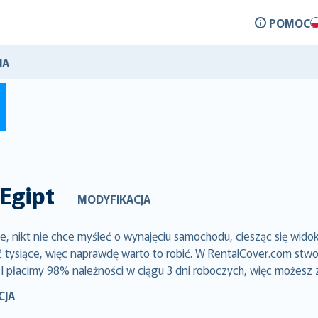
POMOC
IA
Egipt
MODYFIKACJA
 nikt nie chce myśleć o wynajęciu samochodu, ciesząc się wido
siące, więc naprawdę warto to robić. W RentalCover.com stworz
 I płacimy 98% należności w ciągu 3 dni roboczych, więc możesz
CJA