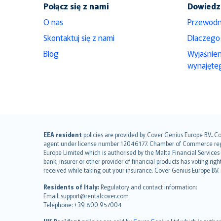
Połącz się z nami
Dowiedz 
O nas
Przewodn
Skontaktuj się z nami
Dlaczego
Blog
Wyjaśnie
wynajęte
English (UK)
EEA resident
policies are provided by Cover Genius Europe B.V.. C
agent under license number 12046177. Chamber of Commerce registr
English (US)
Europe Limited which is authorised by the Malta Financial Service
Deutsch
bank, insurer or other provider of financial products has voting rig
français
received while taking out your insurance. Cover Genius Europe B.V
Nederlands
Residents of Italy:
Regulatory and contact information:
español
Email: support@rentalcover.com
Telephone: +39 800 957004
italiano
简体中文