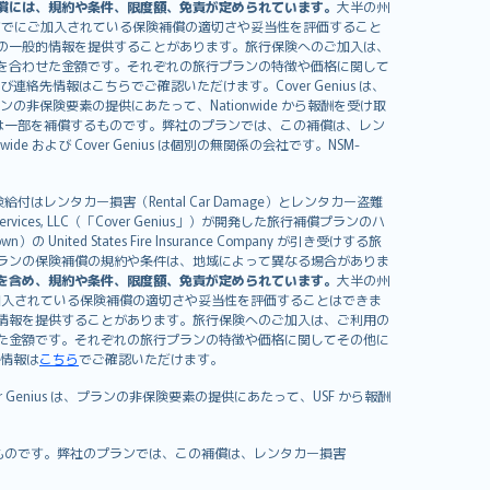
償には、規約や条件、限度額、免責が定められています。
大半の州
すでにご加入されている保険補償の適切さや妥当性を評価すること
の一般的情報を提供することがあります。旅行保険へのご加入は、
を合わせた金額です。それぞれの旅行プランの特徴や価格に関して
イセンスおよび連絡先情報はこちらでご確認いただけます。Cover Genius は、
、プランの非保険要素の提供にあたって、Nationwide から報酬を受け取
全額または一部を補償するものです。弊社のプランでは、この補償は、レン
ide および Cover Genius は個別の無関係の会社です。NSM-
はレンタカー損害（Rental Car Damage）とレンタカー盗難
rvices, LLC（「Cover Genius」）が開発した旅行補償プランのハ
 States Fire Insurance Company が引き受けする旅
es）が含まれます。プランの保険補償の規約や条件は、地域によって異なる場合がありま
を含め、規約や条件、限度額、免責が定められています。
大半の州
加入されている保険補償の適切さや妥当性を評価することはできま
情報を提供することがあります。旅行保険へのご加入は、ご利用の
た金額です。それぞれの旅行プランの特徴や価格に関してその他に
絡先情報は
こちら
でご確認いただけます。
er Genius は、プランの非保険要素の提供にあたって、USF から報酬
補償するものです。弊社のプランでは、この補償は、レンタカー損害