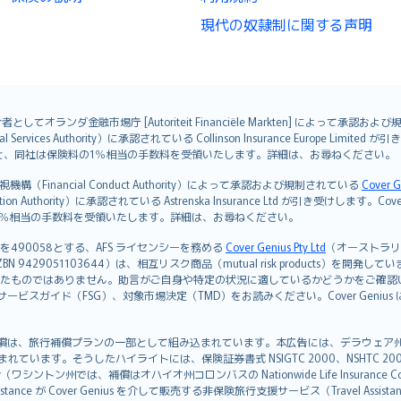
現代の奴隷制に関する声明
オランダ金融市場庁 [Autoriteit Financiële Markten] によって承認お
ervices Authority）に承認されている Collinson Insurance Europe Li
ただくと、同社は保険料の1％相当の手数料を受領いたします。詳細は、お尋ねください。
Financial Conduct Authority）によって承認および規制されている
Cover G
on Authority）に承認されている Astrenska Insurance Ltd が引き受け
険料の1％相当の手数料を受領いたします。詳細は、お尋ねください。
を490058とする、AFS ライセンシーを務める
Cover Genius Pty Ltd
（オーストラリア事業
5 / NZBN 9429051103644）は、相互リスク商品（mutual risk products）
たものではありません。助言がご自身や特定の状況に適しているかどうかをご確認
ビスガイド（FSG）、対象市場決定（TMD）をお読みください。Cover Geni
）補償は、旅行補償プランの一部として組み込まれています。本広告には、デラウェア州の有限責任会社であ
込まれています。そうしたハイライトには、保険証券書式 NSIGTC 2000、NSHTC 2
any（ワシントン州では、補償はオハイオ州コロンバスの Nationwide Life Insurance Comp
istance が Cover Genius を介して販売する非保険旅行支援サービス（Travel As