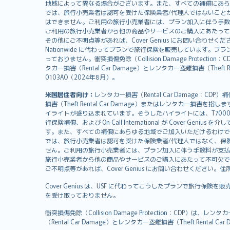
svenska
地域によって異なる場合がございます。また、すべての補償にあら
日本語
では、旅行小売業者は認可を受けた保険業者/代理人ではないこと
はできません。ご利用の旅行小売業者には、プラン加入に伴う手数
한국어
ご利用の旅行小売業者から他の商品やサービスのご購入にあたって
dansk
その他にご不明点等があれば、Cover Genius にお問い合わせください。住所：
Nationwide に代わってプランで旅行保険を販売しています。プランの
norsk
っておりません。衝突損傷免除（Collision Damage Pr
suomi
タカー損害（Rental Car Damage）とレンタカー盗難損害（Theft
العربيّة
0103AO（2024年8月）。
Türkçe
米国居住者向け：
レンタカー損害（Rental Car Damage：
česky
損害（Theft Rental Car Damage）またはレンタカー損害を指しま
Русский
イライトが盛り込まれています。そうしたハイライトには、T7000等、T210等
行保険補償、および On Call International が Cover 
ภาษาไทย
す。また、すべての補償にあらゆる地域でご加入いただけるわけで
български
では、旅行小売業者は認可を受けた保険業者/代理人ではなく、保
català
せん。ご利用の旅行小売業者には、プラン加入に伴う手数料が支払
旅行小売業者から他の商品やサービスのご購入にあたって不可欠で
Hrvatski
ご不明点等があれば、Cover Genius にお問い合わせください。住所：11 Wes
eesti
Cover Genius は、USF に代わってこうしたプランで旅行保険を
Ελληνικά
を受け取っておりません。
Magyar
Íslenska
衝突損傷免除（Collision Damage Protection
（Rental Car Damage）とレンタカー盗難損害（Theft Ren
Bahasa Indonesia