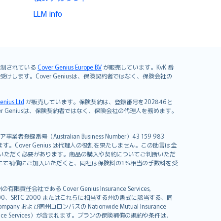
LLM info
よび規制されている
Cover Genius Europe B.V
が販売しています。KvK 番
mited が引き受けします。Cover Geniusは、保険契約者ではなく、保険会社の
enius Ltd
が販売しています。保険契約は、登録番号を202846と
します。Cover Geniusは、保険契約者ではなく、保険会社の代理人を務めます。
者登録番号（Australian Business Number）43 159 983
を開発しています。Cover Genius は代理人の役割を果たしません。この助言は全
いただく必要があります。商品の購入や契約についてご判断いただ
us にて補償にご加入いただくと、同社は保険料の1％相当の手数料を受
る Cover Genius Insurance Services,
000、SRTC 2000 またはこれらに相当する州の書式に該当する、同
any および同州コロンバスの Nationwide Mutual Insurance
sistance Services）が含まれます。プランの保険補償の規約や条件は、