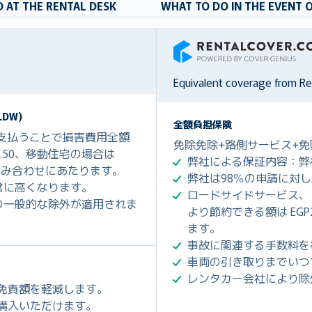
 AT THE RENTAL DESK
WHAT TO DO IN THE EVENT 
RentalCover
Equivalent coverage from R
DW)
全額負担保険
を支払うことで損害費用全額
免除免除+路側サービス+免
8.50、移動住宅の場合は
弊社による保証内容：弊
保険の組み合わせにあたります。
弊社は98％の申請に対
常に高くなります。
ロードサイドサービス、
の一般的な除外が適用されま
より節約できる額は EGP2
ます。
事故に関連する手数料を
車両の引き取りまでいつ
レンタカー会社により除
の免責額を軽減します。
89でご購入いただけます。