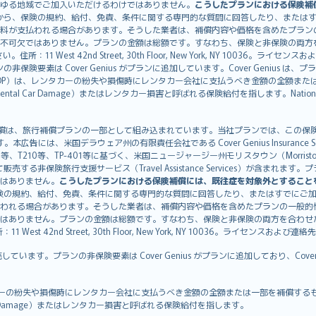
ゆる地域でご加入いただけるわけではありません。
こうしたプランにおける保険補
から、保険の規約、給付、免責、条件に関する専門的な質問に回答したり、または
料が支払われる場合があります。そうした業者は、補償内容や価格を含めたプラン
不可欠ではありません。プランの金額は総額です。すなわち、保険と非保険の両方
11 West 42nd Street, 30th Floor, New York, NY 10036。ラ
非保険要素は Cover Genius がプランに追加しています。Cover Genius は
otection：CDP）は、レンタカーの紛失や損傷時にレンタカー会社に支払うべき金額の
 Rental Car Damage）またはレンタカー損害と呼ばれる保険給付を指します。Nationw
CDP）補償は、旅行補償プランの一部として組み込まれています。当社プランでは、この保険給付
す。本広告には、米国デラウェア州の有限責任会社である Cover Genius Insurance Se
、TP-401等に基づく、米国ニュージャージー州モリスタウン（Morristown）の United
Genius を介して販売する非保険旅行支援サービス（Travel Assistance Servic
はありません。
こうしたプランにおける保険補償には、既往症を対象外とすること
険の規約、給付、免責、条件に関する専門的な質問に回答したり、またはすでにご
われる場合があります。そうした業者は、補償内容や価格を含めたプランの一般的
はありません。プランの金額は総額です。すなわち、保険と非保険の両方を合わせ
t 42nd Street, 30th Floor, New York, NY 10036。ライセンスおよび連
販売しています。プランの非保険要素は Cover Genius がプランに追加しており、Cov
：CDP）は、レンタカーの紛失や損傷時にレンタカー会社に支払うべき金額の全額または一部を
tal Car Damage）またはレンタカー損害と呼ばれる保険給付を指します。