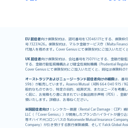
English (UK)
EU 居住者
向け保険契約は、認可番号を12046177とする、保険仲介者として
号 73237426。保険契約は、マルタ金融サービス庁（Malta Financial S
English (US)
代理人を務めます。Cover Genius にて保険契約にご加入い
Deutsch
UK 居住者
向け保険契約は、会社番号を750711とする、金融行動監視機構（
français
する、金融行動監視機構および健全性規制機構（Prudential Regulati
Nederlands
Cover Genius にて保険契約にご加入いただくと、同社は保
español
オーストラリアおよびニュージーランド居住者向けの補償
は、番号
italiano
598）が販売しています。Asservo Mutual（ABN 664 040 97
简体中文
般的なものであり、特定の目的、経済状況、またはニーズを考慮し
繁體中文
く前に、お見積もり書に含まれている製品開示声明（PDS）、金融サー
領いたします。詳細は、お尋ねください。
Português
polski
米国居住者向け：
レンタカー損害（Rental Car Damage：CDP
עברית
LLC（「Cover Genius」）が開発したプランのハイライトが盛り
等オハイオ州コロンバスの Nationwide Mutual Insurance Comp
Português
Company）が引き受けする旅行保険補償、そして Falck Global Ass