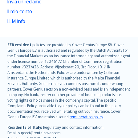
Invia un reclamo
Il mio conto
LLM info
English (UK)
EEA resident
policies are provided by Cover Genius Europe B.V.. Cover
Genius Europe B.V. is authorized and regulated by the Dutch Authority for
English (US)
the Financial Markets as an insurance intermediary and authorized agent
Deutsch
under license number 12046177. Chamber of Commerce registration
français
number: 73237426. Address: Vijzelstraat 20, 3rd Floor, 1017HK
Amsterdam, the Netherlands. Policies are underwritten by Collinson
Nederlands
Insurance Europe Limited which is authorised by the Malta Financial
español
Services Authority. Genius receives commissions from its underwriting
italiano
partners. Cover Genius acts on a non-advised basis and is an independent
company. No bank, insurer or other provider of financial products has
简体中文
voting rights or holds shares in the company’s capital. The specific
繁體中文
Complaints Policy applicable to your policy can be found in the policy
Português
documentation you received while taking out your insurance. Cover
Genius Europe B.V. maintains a sound
remuneration policy
.
polski
עברית
Residents of Italy:
Regulatory and contact information:
Email: support@rentalcover.com
Português