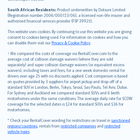
latviešu
South African Residents:
Product underwritten by Dotsure Limited
Lietuviškai
(Registration number 2006/000723/06), a licensed non-life insurer and
authorised financial services provider (FSP 39925).
Bahasa Melayu
Română
This website uses cookies. By continuing to use this website you are giving
српски
consent to cookies being used. For information on cookies and how you
can disable them visit our
Privacy & Cookie Policy
.
Slovensky
Slovenščina
† We compared the costs of coverage via RentalCover.com to the
Українська
average cost of collision damage waivers (where they are sold
separately) and super collision damage waivers (or equivalent excess
Tiếng Việt
waivers), including taxes and fees, for a one week domestic rental for
drivers over age 25 with no discounts applied. Cost comparison is based
on quotes provided by 3 suppliers for airport pickup and drop-off of a
standard SUV in London, Berlin, Tokyo, Seoul, Sao Paulo, Tel Aviv, Dubai.
For Sydney and Auckland we compared standard SUVs and 6 berth
motorhomes under the same conditions. The average daily rate for SCDW
coverage for the selected dates is $24 for standard SUVs and $36 for
motorhomes.
* Check your RentalCover wording for restrictions on travel in
sanctioned
regions/countries
, rentals from
restricted companies
and
restricted
vehicle types
.