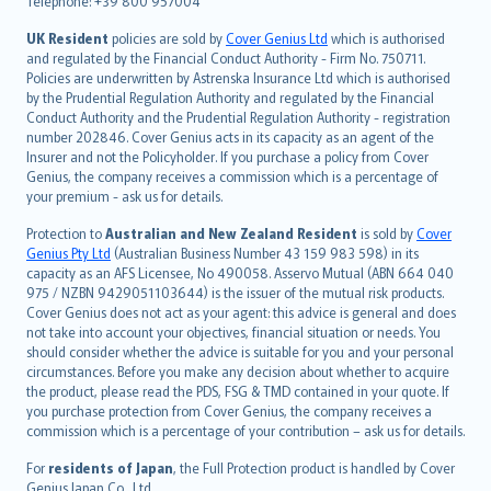
Telephone: +39 800 957004
svenska
日本語
UK Resident
policies are sold by
Cover Genius Ltd
which is authorised
and regulated by the Financial Conduct Authority - Firm No. 750711.
한국어
Policies are underwritten by Astrenska Insurance Ltd which is authorised
dansk
by the Prudential Regulation Authority and regulated by the Financial
norsk
Conduct Authority and the Prudential Regulation Authority - registration
number 202846. Cover Genius acts in its capacity as an agent of the
suomi
Insurer and not the Policyholder. If you purchase a policy from Cover
العربيّة
Genius, the company receives a commission which is a percentage of
Türkçe
your premium - ask us for details.
česky
Protection to
Australian and New Zealand Resident
is sold by
Cover
Русский
Genius Pty Ltd
(Australian Business Number 43 159 983 598) in its
capacity as an AFS Licensee, No 490058. Asservo Mutual (ABN 664 040
ภาษาไทย
975 / NZBN 9429051103644) is the issuer of the mutual risk products.
български
Cover Genius does not act as your agent: this advice is general and does
català
not take into account your objectives, financial situation or needs. You
should consider whether the advice is suitable for you and your personal
Hrvatski
circumstances. Before you make any decision about whether to acquire
eesti
the product, please read the PDS, FSG & TMD contained in your quote. If
Ελληνικά
you purchase protection from Cover Genius, the company receives a
commission which is a percentage of your contribution – ask us for details.
Magyar
Íslenska
For
residents of Japan
, the Full Protection product is handled by Cover
Bahasa Indonesia
Genius Japan Co., Ltd.