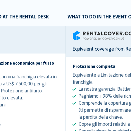
 AT THE RENTAL DESK
WHAT TO DO IN THE EVENT 
RentalCover
Equivalent coverage from R
azione economica per furto
Protezione completa
Equivalente a Limitazione del
on una franchigia elevata in
franchigia.
o a US$ 7.500,00 per gli
La nostra garanzia: Battia
Protezione antifurto.
Paghiamo il 98% delle richi
lto elevata.
Comprende la copertura gra
uni.
(ti permette di risparmiar
la perdita della chiave.
Copre gli importi relativi a 
)
Cancellazione in qualsiasi 