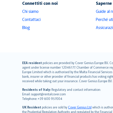
Connettiti con noi
Saperne 
Chi siamo
Guide al 
Contattaci
Perché ut
Blog
Assicuraz
English (UK)
EEA resident
policies are provided by Cover Genius Europe B.V.. C
agent under license number 12046177. Chamber of Commerce registr
English (US)
Europe Limited which is authorised by the Malta Financial Service
Deutsch
bank, insurer or other provider of financial products has voting rig
français
received while taking out your insurance. Cover Genius Europe B.V
Nederlands
Residents of Italy:
Regulatory and contact information:
español
Email: support@rentalcover.com
Telephone: +39 800 957004
italiano
简体中文
UK Resident
policies are sold by
Cover Genius Ltd
which is author
繁體中文
the Prudential Regulation Authority and regulated by the Financial