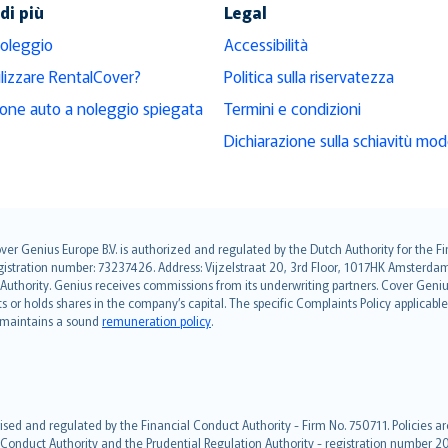
di più
Legal
noleggio
Accessibilità
ilizzare RentalCover?
Politica sulla riservatezza
ione auto a noleggio spiegata
Termini e condizioni
Dichiarazione sulla schiavitù mo
over Genius Europe B.V. is authorized and regulated by the Dutch Authority for the
ation number: 73237426. Address: Vijzelstraat 20, 3rd Floor, 1017HK Amsterdam, t
s Authority. Genius receives commissions from its underwriting partners. Cover Gen
hts or holds shares in the company’s capital. The specific Complaints Policy applicab
. maintains a sound
remuneration policy
.
ised and regulated by the Financial Conduct Authority - Firm No. 750711. Policies a
 Conduct Authority and the Prudential Regulation Authority - registration number 20