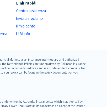
Link rapidi
Centro assistenza
Invia un reclamo
Il mio conto
derna
LLM info
 Financial Markets as an insurance intermediary and authorized
he Netherlands. Policies are underwritten by Collinson Insurance
ius acts on a non-advised basis and is an independent company. No
le to your policy can be found in the policy documentation you
re underwritten by Astrenska Insurance Ltd which is authorised by
2846. Cover Genius acts in its capacity as an agent of the Insurer