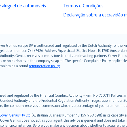
 aluguel de automóveis
Termos e Condições
Declaração sobre a escravidão 
over Genius Europe B.V. is authorized and regulated by the Dutch Authority for the
ation number: 73237426. Address: Vijzelstraat 20, 3rd Floor, 1017HK Amsterdam, t
s Authority. Genius receives commissions from its underwriting partners. Cover Gen
hts or holds shares in the company’s capital. The specific Complaints Policy applicab
. maintains a sound
remuneration policy
.
ised and regulated by the Financial Conduct Authority - Firm No. 750711. Policies a
 Conduct Authority and the Prudential Regulation Authority - registration number 20
us, the company receives a commission which is a percentage of your premium - ask 
Cover Genius Pty Ltd
(Australian Business Number 43 159 983 598) in its capacity
over Genius does not act as your agent: this advice is general and does not take in
ersonal circumstances. Before you make any decision about whether to acquire the p