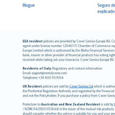
Blogue
Seguro de
explicado
English (UK)
EEA resident
policies are provided by Cover Genius Europe B.V.. C
agent under license number 12046177. Chamber of Commerce registr
English (US)
Europe Limited which is authorised by the Malta Financial Service
Deutsch
bank, insurer or other provider of financial products has voting rig
français
received while taking out your insurance. Cover Genius Europe B.V
Nederlands
Residents of Italy:
Regulatory and contact information:
español
Email: support@rentalcover.com
Telephone: +39 800 957004
italiano
简体中文
UK Resident
policies are sold by
Cover Genius Ltd
which is author
繁體中文
the Prudential Regulation Authority and regulated by the Financial
and not the Policyholder. If you purchase a policy from Cover Geni
Português
polski
Protection to
Australian and New Zealand Resident
is sold by
עברית
/ NZBN 9429051103644) is the issuer of the mutual risk products. C
should consider whether the advice is suitable for you and your p