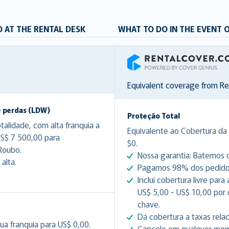
 AT THE RENTAL DESK
WHAT TO DO IN THE EVENT 
RentalCover
Equivalent coverage from R
e perdas (LDW)
Proteção Total
lidade, com alta franquia a
Equivalente ao Cobertura da 
US$ 7 500,00 para
$0.
Roubo.
Nossa garantia: Batemos q
alta.
Pagamos 98% dos pedidos 
Inclui cobertura livre par
US$ 5,00 - US$ 10,00 por
chave.
Dá cobertura a taxas rela
ua franquia para US$ 0,00.
Cancele em qualquer mome