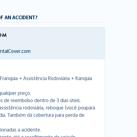
OF AN ACCIDENT?
entalCover.com
Franquia + Assistência Rodoviária + franquia
ualquer preço.
de reembolso dentro de 3 dias úteis.
a assistência rodoviária, reboque (você poupará
 dia. Também dá cobertura para perda de
cionadas a acidente.
nto até o recolhimento do veículo.