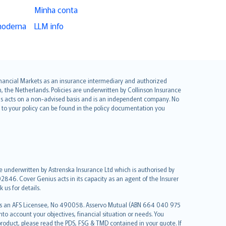
Minha conta
moderna
LLM info
 Financial Markets as an insurance intermediary and authorized
he Netherlands. Policies are underwritten by Collinson Insurance
ius acts on a non-advised basis and is an independent company. No
le to your policy can be found in the policy documentation you
re underwritten by Astrenska Insurance Ltd which is authorised by
2846. Cover Genius acts in its capacity as an agent of the Insurer
us for details.
 as an AFS Licensee, No 490058. Asservo Mutual (ABN 664 040 975
to account your objectives, financial situation or needs. You
roduct, please read the PDS, FSG & TMD contained in your quote. If