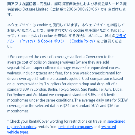
南アフリカ居住者：
商品は、認可損害保険会社および承認金融サービス提
供業者の Dotsure Limited（登録番号2006/000723/06）が引き受けしま
す。
本ウェブサイトは cookie を使用しています。本ウェブサイトを継続して
お使いいただくことで、使用されている cookie を承諾いただくものとし
ます。Cookie および cookie を無効にする方法については、弊社の
プライ
バシー（Privacy） & Cookie ポリシー（Cookie Policy）
をご確認くださ
い。
† We compared the costs of coverage via RentalCover.com to the
average cost of collision damage waivers (where they are sold
separately) and super collision damage waivers (or equivalent excess
waivers), including taxes and fees, for a one week domestic rental for
drivers over age 25 with no discounts applied. Cost comparison is based
on quotes provided by 3 suppliers for airport pickup and drop-off of a
standard SUV in London, Berlin, Tokyo, Seoul, Sao Paulo, Tel Aviv, Dubai.
For Sydney and Auckland we compared standard SUVs and 6 berth
motorhomes under the same conditions. The average daily rate for SCDW
coverage for the selected dates is $24 for standard SUVs and $36 for
motorhomes.
* Check your RentalCover wording for restrictions on travel in
sanctioned
regions/countries
, rentals from
restricted companies
and
restricted
vehicle types
.