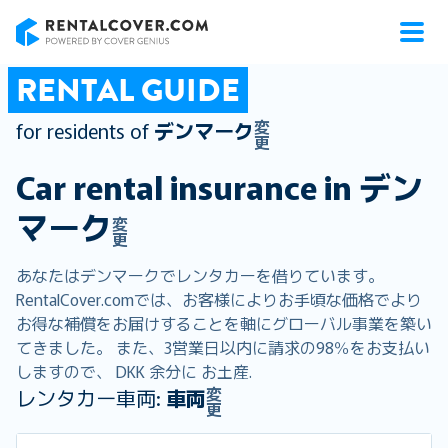
RentalCover
RENTAL GUIDE
変
for residents of
デンマーク
更
Car rental insurance in
デン
マーク
変
更
あなたはデンマークでレンタカーを借りています。
RentalCover.comでは、お客様によりお手頃な価格でより
お得な補償をお届けすることを軸にグローバル事業を築い
てきました。 また、3営業日以内に請求の98％をお支払い
しますので、 DKK 余分に お土産.
変
レンタカー車両:
車両
更