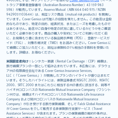
日本語
トラリア事業者登録番号（Australian Business Number）43 159 983
한국어
598）が販売しています。Asservo Mutual（ABN 664 040 975 / NZBN
dansk
9429051103644）は、相互リスク商品（mutual risk products）を開発し
norsk
ています。Cover Genius は代理人の役割を果たしません。この助言は全般
的なものであり、特定の目的、経済状況、またはニーズを考慮したもので
suomi
はありません。助言がご自身や特定の状況に適しているかどうかをご確認
العربيّة
いただく必要があります。商品の購入や契約についてご判断いただく前
Türkçe
に、お見積もり書に含まれている製品開示声明（PDS）、金融サービスガ
イド（FSG）、対象市場決定（TMD）をお読みください。Cover Genius に
česky
て補償にご加入いただくと、同社は保険料の1％相当の手数料を受領いた
Русский
します。詳細は、お尋ねください。
ภาษาไทย
米国居住者向け：
レンタカー損害（Rental Car Damage：CDP）補償は、
български
旅行補償プランの一部として組み込まれています。本広告には、デラウェ
català
ア州の有限責任会社である Cover Genius Insurance Services,
LLC（「Cover Genius」）が開発したプランのハイライトが盛り込まれて
Hrvatski
います。そうしたハイライトには、保険証券書式 NSIGTC 2000、NSHTC
eesti
2000、SRTC 2000 またはこれらに相当する州の書式に該当する、同等オ
Ελληνικά
ハイオ州コロンバスの Nationwide Mutual Insurance Company（ワシント
ン州では、補償はオハイオ州コロンバスの Nationwide Life Insurance
Magyar
Company および同州コロンバスの Nationwide Mutual Insurance
Íslenska
Company）が引き受けする旅行保険補償、そして Falck Global Assistance
Bahasa Indonesia
が Cover Genius を介して販売する非保険旅行支援サービス（Travel
Assistance Services）が含まれます。プランの保険補償の規約や条件は、
latviešu
地域によって異なる場合がございます。また、すべての補償にあらゆる地