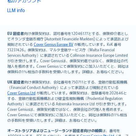
私のアカウント
LLM info
English (UK)
EU 居住者
向け保険契約は、認可番号を12046177とする、保険仲介者とし
てオランダ金融市場庁 [Autoriteit Financiële Markten] によって承認および
English (US)
規制されている
Cover Genius Europe B.V
が販売しています。KvK 番号
Deutsch
73237426。保険契約は、マルタ金融サービス庁（Malta Financial
français
Services Authority）に承認されている Collinson Insurance Europe Limited
が引き受けします。Cover Geniusは、保険契約者ではなく、保険会社の代
Nederlands
理人を務めます。Cover Genius にて保険契約にご加入いただくと、同社は
español
保険料の1％相当の手数料を受領いたします。詳細は、お尋ねください。
italiano
UK 居住者
向け保険契約は、会社番号を750711とする、金融行動監視機構
简体中文
（Financial Conduct Authority）によって承認および規制されている
繁體中文
Cover Genius Ltd
が販売しています。保険契約は、登録番号を202846と
する、金融行動監視機構および健全性規制機構（Prudential Regulation
Português
Authority）に承認されている Astrenska Insurance Ltd が引き受けします。
polski
Cover Geniusは、保険契約者ではなく、保険会社の代理人を務めます。
עברית
Cover Genius にて保険契約にご加入いただくと、同社は保険料の1％相当
の手数料を受領いたします。詳細は、お尋ねください。
Português
svenska
オーストラリアおよびニュージーランド居住者向けの補償
は、番号を
490058とする、AFS ライセンシーを務める
Cover Genius Pty Ltd
（オース