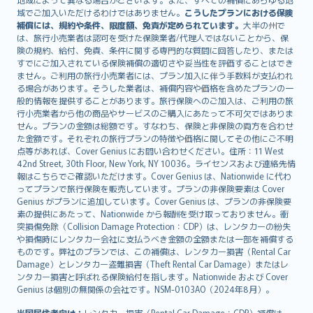
Lietuviškai
域でご加入いただけるわけではありません。
こうしたプランにおける保険
Bahasa Melayu
補償には、規約や条件、限度額、免責が定められています。
大半の州で
は、旅行小売業者は認可を受けた保険業者/代理人ではないことから、保
Română
険の規約、給付、免責、条件に関する専門的な質問に回答したり、または
српски
すでにご加入されている保険補償の適切さや妥当性を評価することはでき
Slovensky
ません。ご利用の旅行小売業者には、プラン加入に伴う手数料が支払われ
る場合があります。そうした業者は、補償内容や価格を含めたプランの一
Slovenščina
般的情報を提供することがあります。旅行保険へのご加入は、ご利用の旅
Українська
行小売業者から他の商品やサービスのご購入にあたって不可欠ではありま
Tiếng Việt
せん。プランの金額は総額です。すなわち、保険と非保険の両方を合わせ
た金額です。それぞれの旅行プランの特徴や価格に関してその他にご不明
点等があれば、Cover Genius にお問い合わせください。住所：11 West
42nd Street, 30th Floor, New York, NY 10036。ライセンスおよび連絡先情
報はこちらでご確認いただけます。Cover Genius は、Nationwide に代わ
ってプランで旅行保険を販売しています。プランの非保険要素は Cover
Genius がプランに追加しています。Cover Genius は、プランの非保険要
素の提供にあたって、Nationwide から報酬を受け取っておりません。衝
突損傷免除（Collision Damage Protection：CDP）は、レンタカーの紛失
や損傷時にレンタカー会社に支払うべき金額の全額または一部を補償する
ものです。弊社のプランでは、この補償は、レンタカー損害（Rental Car
Damage）とレンタカー盗難損害（Theft Rental Car Damage）またはレ
ンタカー損害と呼ばれる保険給付を指します。Nationwide および Cover
Genius は個別の無関係の会社です。NSM-0103AO（2024年8月）。
米国居住者向け：
レンタカー損害（Rental Car Damage：CDP）補償は、