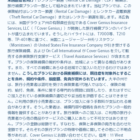
旅行補償プランの一部として組み込まれています。当社プランでは、この
保険給付はレンタカー損害（Rental Car Damage）とレンタカー盗難損害
（Theft Rental Car Damage）またはレンタカー損害を指します。本広告
には、米国デラウェア州の有限責任会社である Cover Genius Insurance
Services, LLC（「Cover Genius」）が開発した旅行補償プランのハイライ
トが盛り込まれています。そうしたハイライトには、T7000等、T210
等、TP-401等に基づく、米国ニュージャージー州モリスタウン
（Morristown）の United States Fire Insurance Company が引き受けする
旅行保険補償、および On Call International が Cover Genius を介して販
売する非保険旅行支援サービス（Travel Assistance Services）が含まれま
す。プランの保険補償の規約や条件は、地域によって異なる場合がありま
す。また、すべての補償にあらゆる地域でご加入いただけるわけではあり
ません。
こうしたプランにおける保険補償には、既往症を対象外とするこ
とを含め、規約や条件、限度額、免責が定められています。
大半の州で
は、旅行小売業者は認可を受けた保険業者/代理人ではなく、保険の規
約、給付、免責、条件に関する専門的な質問に回答したり、またはすでに
ご加入されている保険補償の適切さや妥当性を評価することはできませ
ん。ご利用の旅行小売業者には、プラン加入に伴う手数料が支払われる場
合があります。そうした業者は、補償内容や価格を含めたプランの一般的
情報を提供することがあります。旅行保険へのご加入は、ご利用の旅行小
売業者から他の商品やサービスのご購入にあたって不可欠ではありませ
ん。プランの金額は総額です。すなわち、保険と非保険の両方を合わせた
金額です。それぞれの旅行プランの特徴や価格に関してその他にご不明点
等があれば、Cover Genius にお問い合わせください。住所：11 West