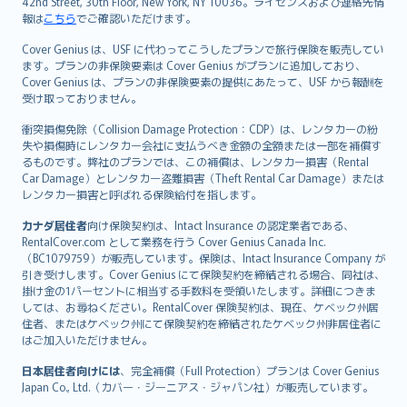
42nd Street, 30th Floor, New York, NY 10036。ライセンスおよび連絡先情
報は
こちら
でご確認いただけます。
Cover Genius は、USF に代わってこうしたプランで旅行保険を販売してい
ます。プランの非保険要素は Cover Genius がプランに追加しており、
Cover Genius は、プランの非保険要素の提供にあたって、USF から報酬を
受け取っておりません。
衝突損傷免除（Collision Damage Protection：CDP）は、レンタカーの紛
失や損傷時にレンタカー会社に支払うべき金額の全額または一部を補償す
るものです。弊社のプランでは、この補償は、レンタカー損害（Rental
Car Damage）とレンタカー盗難損害（Theft Rental Car Damage）または
レンタカー損害と呼ばれる保険給付を指します。
カナダ居住者
向け保険契約は、Intact Insurance の認定業者である、
RentalCover.com として業務を行う Cover Genius Canada Inc.
（BC1079759）が販売しています。保険は、Intact Insurance Company が
引き受けします。Cover Genius にて保険契約を締結される場合、同社は、
掛け金の1パーセントに相当する手数料を受領いたします。詳細につきま
しては、お尋ねください。RentalCover 保険契約は、現在、ケベック州居
住者、またはケベック州にて保険契約を締結されたケベック州非居住者に
はご加入いただけません。
日本居住者向けには
、完全補償（Full Protection）プランは Cover Genius
Japan Co., Ltd.（カバー・ジーニアス・ジャパン社）が販売しています。