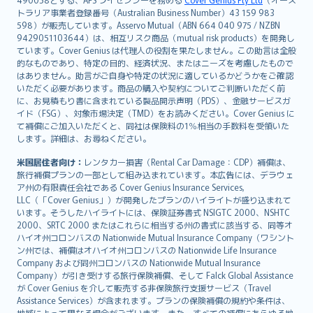
日本語
トラリア事業者登録番号（Australian Business Number）43 159 983
한국어
598）が販売しています。Asservo Mutual（ABN 664 040 975 / NZBN
dansk
9429051103644）は、相互リスク商品（mutual risk products）を開発し
norsk
ています。Cover Genius は代理人の役割を果たしません。この助言は全般
的なものであり、特定の目的、経済状況、またはニーズを考慮したもので
suomi
はありません。助言がご自身や特定の状況に適しているかどうかをご確認
العربيّة
いただく必要があります。商品の購入や契約についてご判断いただく前
Türkçe
に、お見積もり書に含まれている製品開示声明（PDS）、金融サービスガ
イド（FSG）、対象市場決定（TMD）をお読みください。Cover Genius に
česky
て補償にご加入いただくと、同社は保険料の1％相当の手数料を受領いた
Русский
します。詳細は、お尋ねください。
ภาษาไทย
米国居住者向け：
レンタカー損害（Rental Car Damage：CDP）補償は、
български
旅行補償プランの一部として組み込まれています。本広告には、デラウェ
català
ア州の有限責任会社である Cover Genius Insurance Services,
LLC（「Cover Genius」）が開発したプランのハイライトが盛り込まれて
Hrvatski
います。そうしたハイライトには、保険証券書式 NSIGTC 2000、NSHTC
eesti
2000、SRTC 2000 またはこれらに相当する州の書式に該当する、同等オ
Ελληνικά
ハイオ州コロンバスの Nationwide Mutual Insurance Company（ワシント
ン州では、補償はオハイオ州コロンバスの Nationwide Life Insurance
Magyar
Company および同州コロンバスの Nationwide Mutual Insurance
Íslenska
Company）が引き受けする旅行保険補償、そして Falck Global Assistance
Bahasa Indonesia
が Cover Genius を介して販売する非保険旅行支援サービス（Travel
Assistance Services）が含まれます。プランの保険補償の規約や条件は、
latviešu
地域によって異なる場合がございます。また、すべての補償にあらゆる地