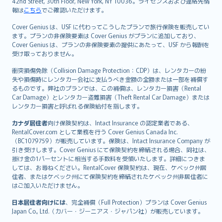
42nd Street, 30th Floor, New York, NY 10036。ライセンスおよび連絡先情
報は
こちら
でご確認いただけます。
Cover Genius は、USF に代わってこうしたプランで旅行保険を販売してい
ます。プランの非保険要素は Cover Genius がプランに追加しており、
Cover Genius は、プランの非保険要素の提供にあたって、USF から報酬を
受け取っておりません。
衝突損傷免除（Collision Damage Protection：CDP）は、レンタカーの紛
失や損傷時にレンタカー会社に支払うべき金額の全額または一部を補償す
るものです。弊社のプランでは、この補償は、レンタカー損害（Rental
Car Damage）とレンタカー盗難損害（Theft Rental Car Damage）または
レンタカー損害と呼ばれる保険給付を指します。
カナダ居住者
向け保険契約は、Intact Insurance の認定業者である、
RentalCover.com として業務を行う Cover Genius Canada Inc.
（BC1079759）が販売しています。保険は、Intact Insurance Company が
引き受けします。Cover Genius にて保険契約を締結される場合、同社は、
掛け金の1パーセントに相当する手数料を受領いたします。詳細につきま
しては、お尋ねください。RentalCover 保険契約は、現在、ケベック州居
住者、またはケベック州にて保険契約を締結されたケベック州非居住者に
はご加入いただけません。
日本居住者向けには
、完全補償（Full Protection）プランは Cover Genius
Japan Co., Ltd.（カバー・ジーニアス・ジャパン社）が販売しています。