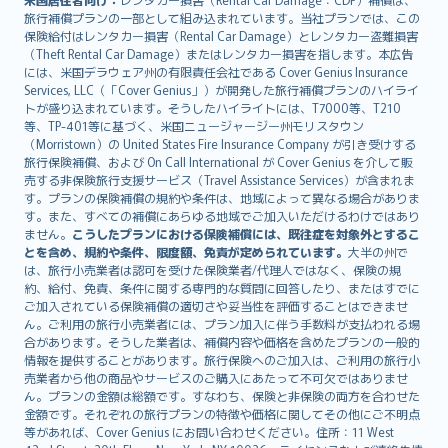
旅行補償プランの一部として組み込まれています。当社プランでは、この
保険給付はレンタカー損害（Rental Car Damage）とレンタカー盗難損害
（Theft Rental Car Damage）またはレンタカー損害を指します。本広告
には、米国デラウェア州の有限責任会社である Cover Genius Insurance
Services, LLC（「Cover Genius」）が開発した旅行補償プランのハイライ
トが盛り込まれています。そうしたハイライトには、T7000等、T210
等、TP-401等に基づく、米国ニュージャージー州モリスタウン
（Morristown）の United States Fire Insurance Company が引き受けする
旅行保険補償、および On Call International が Cover Genius を介して販
売する非保険旅行支援サービス（Travel Assistance Services）が含まれま
す。プランの保険補償の規約や条件は、地域によって異なる場合がありま
す。また、すべての補償にあらゆる地域でご加入いただけるわけではあり
ません。
こうしたプランにおける保険補償には、既往症を対象外とするこ
とを含め、規約や条件、限度額、免責が定められています。
大半の州で
は、旅行小売業者は認可を受けた保険業者/代理人ではなく、保険の規
約、給付、免責、条件に関する専門的な質問に回答したり、またはすでに
ご加入されている保険補償の適切さや妥当性を評価することはできませ
ん。ご利用の旅行小売業者には、プラン加入に伴う手数料が支払われる場
合があります。そうした業者は、補償内容や価格を含めたプランの一般的
情報を提供することがあります。旅行保険へのご加入は、ご利用の旅行小
売業者から他の商品やサービスのご購入にあたって不可欠ではありませ
ん。プランの金額は総額です。すなわち、保険と非保険の両方を合わせた
金額です。それぞれの旅行プランの特徴や価格に関してその他にご不明点
等があれば、Cover Genius にお問い合わせください。住所：11 West