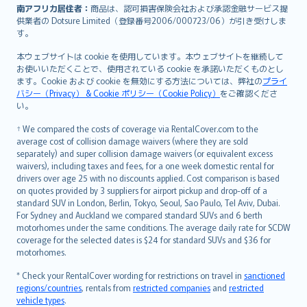
南アフリカ居住者：
商品は、認可損害保険会社および承認金融サービス提
供業者の Dotsure Limited（登録番号2006/000723/06）が引き受けしま
す。
本ウェブサイトは cookie を使用しています。本ウェブサイトを継続して
お使いいただくことで、使用されている cookie を承諾いただくものとし
ます。Cookie および cookie を無効にする方法については、弊社の
プライ
バシー（Privacy） & Cookie ポリシー（Cookie Policy）
をご確認くださ
い。
† We compared the costs of coverage via RentalCover.com to the
average cost of collision damage waivers (where they are sold
separately) and super collision damage waivers (or equivalent excess
waivers), including taxes and fees, for a one week domestic rental for
drivers over age 25 with no discounts applied. Cost comparison is based
on quotes provided by 3 suppliers for airport pickup and drop-off of a
standard SUV in London, Berlin, Tokyo, Seoul, Sao Paulo, Tel Aviv, Dubai.
For Sydney and Auckland we compared standard SUVs and 6 berth
motorhomes under the same conditions. The average daily rate for SCDW
coverage for the selected dates is $24 for standard SUVs and $36 for
motorhomes.
* Check your RentalCover wording for restrictions on travel in
sanctioned
regions/countries
, rentals from
restricted companies
and
restricted
vehicle types
.