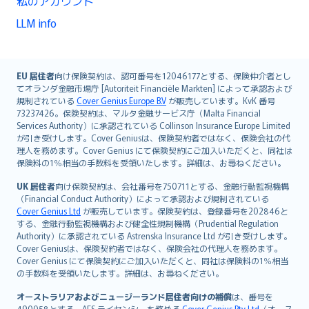
私のアカウント
LLM info
English (UK)
EU 居住者
向け保険契約は、認可番号を12046177とする、保険仲介者とし
てオランダ金融市場庁 [Autoriteit Financiële Markten] によって承認および
English (US)
規制されている
Cover Genius Europe B.V
が販売しています。KvK 番号
Deutsch
73237426。保険契約は、マルタ金融サービス庁（Malta Financial
français
Services Authority）に承認されている Collinson Insurance Europe Limited
が引き受けします。Cover Geniusは、保険契約者ではなく、保険会社の代
Nederlands
理人を務めます。Cover Genius にて保険契約にご加入いただくと、同社は
español
保険料の1％相当の手数料を受領いたします。詳細は、お尋ねください。
italiano
UK 居住者
向け保険契約は、会社番号を750711とする、金融行動監視機構
简体中文
（Financial Conduct Authority）によって承認および規制されている
繁體中文
Cover Genius Ltd
が販売しています。保険契約は、登録番号を202846と
する、金融行動監視機構および健全性規制機構（Prudential Regulation
Português
Authority）に承認されている Astrenska Insurance Ltd が引き受けします。
polski
Cover Geniusは、保険契約者ではなく、保険会社の代理人を務めます。
עברית
Cover Genius にて保険契約にご加入いただくと、同社は保険料の1％相当
の手数料を受領いたします。詳細は、お尋ねください。
Português
svenska
オーストラリアおよびニュージーランド居住者向けの補償
は、番号を
490058とする、AFS ライセンシーを務める
Cover Genius Pty Ltd
（オース