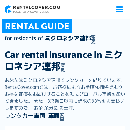
RentalCover
RENTAL GUIDE
変
for residents of
ミクロネシア連邦
更
Car rental insurance in
ミク
ロネシア連邦
変
更
あなたはミクロネシア連邦でレンタカーを借りています。
RentalCover.comでは、お客様によりお手頃な価格でより
お得な補償をお届けすることを軸にグローバル事業を築い
てきました。 また、3営業日以内に請求の98％をお支払い
しますので、 お金 余分に お土産.
変
レンタカー車両:
車両
更