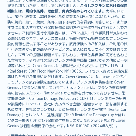
Lietuviškai
域でご加入いただけるわけではありません。
こうしたプランにおける保険
Bahasa Melayu
補償には、規約や条件、限度額、免責が定められています。
大半の州で
は、旅行小売業者は認可を受けた保険業者/代理人ではないことから、保
Română
険の規約、給付、免責、条件に関する専門的な質問に回答したり、または
српски
すでにご加入されている保険補償の適切さや妥当性を評価することはでき
Slovensky
ません。ご利用の旅行小売業者には、プラン加入に伴う手数料が支払われ
る場合があります。そうした業者は、補償内容や価格を含めたプランの一
Slovenščina
般的情報を提供することがあります。旅行保険へのご加入は、ご利用の旅
Українська
行小売業者から他の商品やサービスのご購入にあたって不可欠ではありま
Tiếng Việt
せん。プランの金額は総額です。すなわち、保険と非保険の両方を合わせ
た金額です。それぞれの旅行プランの特徴や価格に関してその他にご不明
点等があれば、Cover Genius にお問い合わせください。住所：11 West
42nd Street, 30th Floor, New York, NY 10036。ライセンスおよび連絡先情
報はこちらでご確認いただけます。Cover Genius は、Nationwide に代わ
ってプランで旅行保険を販売しています。プランの非保険要素は Cover
Genius がプランに追加しています。Cover Genius は、プランの非保険要
素の提供にあたって、Nationwide から報酬を受け取っておりません。衝
突損傷免除（Collision Damage Protection：CDP）は、レンタカーの紛失
や損傷時にレンタカー会社に支払うべき金額の全額または一部を補償する
ものです。弊社のプランでは、この補償は、レンタカー損害（Rental Car
Damage）とレンタカー盗難損害（Theft Rental Car Damage）またはレ
ンタカー損害と呼ばれる保険給付を指します。Nationwide および Cover
Genius は個別の無関係の会社です。NSM-0103AO（2024年8月）。
米国居住者向け：
レンタカー損害（Rental Car Damage：CDP）補償は、