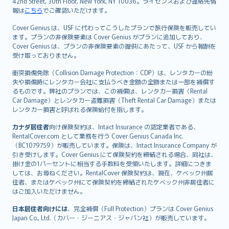
42nd Street, 30th Floor, New York, NY 10036。ライセンスおよび連絡先情
報は
こちら
でご確認いただけます。
Cover Genius は、USF に代わってこうしたプランで旅行保険を販売してい
ます。プランの非保険要素は Cover Genius がプランに追加しており、
Cover Genius は、プランの非保険要素の提供にあたって、USF から報酬を
受け取っておりません。
衝突損傷免除（Collision Damage Protection：CDP）は、レンタカーの紛
失や損傷時にレンタカー会社に支払うべき金額の全額または一部を補償す
るものです。弊社のプランでは、この補償は、レンタカー損害（Rental
Car Damage）とレンタカー盗難損害（Theft Rental Car Damage）または
レンタカー損害と呼ばれる保険給付を指します。
カナダ居住者
向け保険契約は、Intact Insurance の認定業者である、
RentalCover.com として業務を行う Cover Genius Canada Inc.
（BC1079759）が販売しています。保険は、Intact Insurance Company が
引き受けします。Cover Genius にて保険契約を締結される場合、同社は、
掛け金の1パーセントに相当する手数料を受領いたします。詳細につきま
しては、お尋ねください。RentalCover 保険契約は、現在、ケベック州居
住者、またはケベック州にて保険契約を締結されたケベック州非居住者に
はご加入いただけません。
日本居住者向けには
、完全補償（Full Protection）プランは Cover Genius
Japan Co., Ltd.（カバー・ジーニアス・ジャパン社）が販売しています。