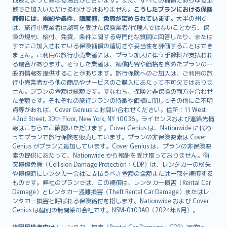
Lietuviškai
域でご加入いただけるわけではありません。
こうしたプランにおける保険
Bahasa Melayu
補償には、規約や条件、限度額、免責が定められています。
大半の州で
は、旅行小売業者は認可を受けた保険業者/代理人ではないことから、保
Română
険の規約、給付、免責、条件に関する専門的な質問に回答したり、または
српски
すでにご加入されている保険補償の適切さや妥当性を評価することはでき
Slovensky
ません。ご利用の旅行小売業者には、プラン加入に伴う手数料が支払われ
る場合があります。そうした業者は、補償内容や価格を含めたプランの一
Slovenščina
般的情報を提供することがあります。旅行保険へのご加入は、ご利用の旅
Українська
行小売業者から他の商品やサービスのご購入にあたって不可欠ではありま
Tiếng Việt
せん。プランの金額は総額です。すなわち、保険と非保険の両方を合わせ
た金額です。それぞれの旅行プランの特徴や価格に関してその他にご不明
点等があれば、Cover Genius にお問い合わせください。住所：11 West
42nd Street, 30th Floor, New York, NY 10036。ライセンスおよび連絡先情
報はこちらでご確認いただけます。Cover Genius は、Nationwide に代わ
ってプランで旅行保険を販売しています。プランの非保険要素は Cover
Genius がプランに追加しています。Cover Genius は、プランの非保険要
素の提供にあたって、Nationwide から報酬を受け取っておりません。衝
突損傷免除（Collision Damage Protection：CDP）は、レンタカーの紛失
や損傷時にレンタカー会社に支払うべき金額の全額または一部を補償する
ものです。弊社のプランでは、この補償は、レンタカー損害（Rental Car
Damage）とレンタカー盗難損害（Theft Rental Car Damage）またはレ
ンタカー損害と呼ばれる保険給付を指します。Nationwide および Cover
Genius は個別の無関係の会社です。NSM-0103AO（2024年8月）。
米国居住者向け：
レンタカー損害（Rental Car Damage：CDP）補償は、