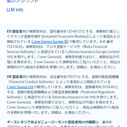
私のアカウント
LLM info
English (UK)
EU 居住者
向け保険契約は、認可番号を12046177とする、保険仲介者とし
てオランダ金融市場庁 [Autoriteit Financiële Markten] によって承認および
English (US)
規制されている
Cover Genius Europe B.V
が販売しています。KvK 番号
Deutsch
73237426。保険契約は、マルタ金融サービス庁（Malta Financial
français
Services Authority）に承認されている Collinson Insurance Europe Limited
が引き受けします。Cover Geniusは、保険契約者ではなく、保険会社の代
Nederlands
理人を務めます。Cover Genius にて保険契約にご加入いただくと、同社は
español
保険料の1％相当の手数料を受領いたします。詳細は、お尋ねください。
italiano
UK 居住者
向け保険契約は、会社番号を750711とする、金融行動監視機構
简体中文
（Financial Conduct Authority）によって承認および規制されている
繁體中文
Cover Genius Ltd
が販売しています。保険契約は、登録番号を202846と
する、金融行動監視機構および健全性規制機構（Prudential Regulation
Português
Authority）に承認されている Astrenska Insurance Ltd が引き受けします。
polski
Cover Geniusは、保険契約者ではなく、保険会社の代理人を務めます。
עברית
Cover Genius にて保険契約にご加入いただくと、同社は保険料の1％相当
の手数料を受領いたします。詳細は、お尋ねください。
Português
svenska
オーストラリアおよびニュージーランド居住者向けの補償
は、番号を
490058とする、AFS ライセンシーを務める
Cover Genius Pty Ltd
（オース