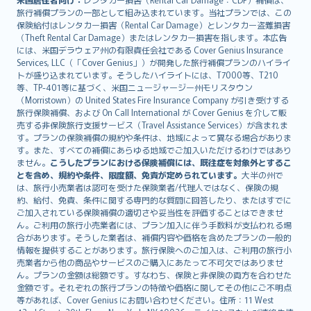
旅行補償プランの一部として組み込まれています。当社プランでは、この
保険給付はレンタカー損害（Rental Car Damage）とレンタカー盗難損害
（Theft Rental Car Damage）またはレンタカー損害を指します。本広告
には、米国デラウェア州の有限責任会社である Cover Genius Insurance
Services, LLC（「Cover Genius」）が開発した旅行補償プランのハイライ
トが盛り込まれています。そうしたハイライトには、T7000等、T210
等、TP-401等に基づく、米国ニュージャージー州モリスタウン
（Morristown）の United States Fire Insurance Company が引き受けする
旅行保険補償、および On Call International が Cover Genius を介して販
売する非保険旅行支援サービス（Travel Assistance Services）が含まれま
す。プランの保険補償の規約や条件は、地域によって異なる場合がありま
す。また、すべての補償にあらゆる地域でご加入いただけるわけではあり
ません。
こうしたプランにおける保険補償には、既往症を対象外とするこ
とを含め、規約や条件、限度額、免責が定められています。
大半の州で
は、旅行小売業者は認可を受けた保険業者/代理人ではなく、保険の規
約、給付、免責、条件に関する専門的な質問に回答したり、またはすでに
ご加入されている保険補償の適切さや妥当性を評価することはできませ
ん。ご利用の旅行小売業者には、プラン加入に伴う手数料が支払われる場
合があります。そうした業者は、補償内容や価格を含めたプランの一般的
情報を提供することがあります。旅行保険へのご加入は、ご利用の旅行小
売業者から他の商品やサービスのご購入にあたって不可欠ではありませ
ん。プランの金額は総額です。すなわち、保険と非保険の両方を合わせた
金額です。それぞれの旅行プランの特徴や価格に関してその他にご不明点
等があれば、Cover Genius にお問い合わせください。住所：11 West