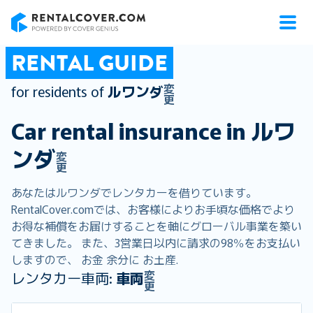
RentalCover
RENTAL GUIDE
変
for residents of
ルワンダ
更
Car rental insurance in
ルワ
ンダ
変
更
あなたはルワンダでレンタカーを借りています。
RentalCover.comでは、お客様によりお手頃な価格でより
お得な補償をお届けすることを軸にグローバル事業を築い
てきました。 また、3営業日以内に請求の98％をお支払い
しますので、 お金 余分に お土産.
変
レンタカー車両:
車両
更