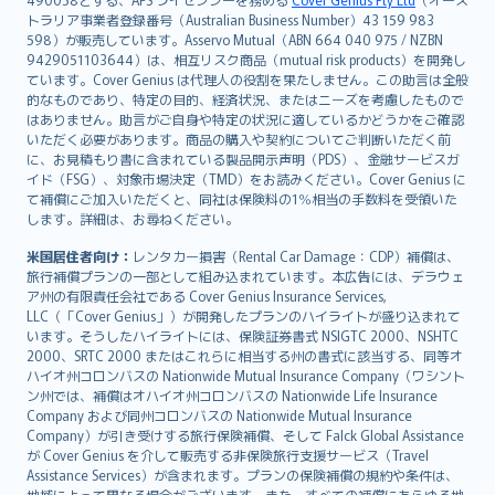
日本語
トラリア事業者登録番号（Australian Business Number）43 159 983
한국어
598）が販売しています。Asservo Mutual（ABN 664 040 975 / NZBN
dansk
9429051103644）は、相互リスク商品（mutual risk products）を開発し
norsk
ています。Cover Genius は代理人の役割を果たしません。この助言は全般
的なものであり、特定の目的、経済状況、またはニーズを考慮したもので
suomi
はありません。助言がご自身や特定の状況に適しているかどうかをご確認
العربيّة
いただく必要があります。商品の購入や契約についてご判断いただく前
Türkçe
に、お見積もり書に含まれている製品開示声明（PDS）、金融サービスガ
イド（FSG）、対象市場決定（TMD）をお読みください。Cover Genius に
česky
て補償にご加入いただくと、同社は保険料の1％相当の手数料を受領いた
Русский
します。詳細は、お尋ねください。
ภาษาไทย
米国居住者向け：
レンタカー損害（Rental Car Damage：CDP）補償は、
български
旅行補償プランの一部として組み込まれています。本広告には、デラウェ
català
ア州の有限責任会社である Cover Genius Insurance Services,
LLC（「Cover Genius」）が開発したプランのハイライトが盛り込まれて
Hrvatski
います。そうしたハイライトには、保険証券書式 NSIGTC 2000、NSHTC
eesti
2000、SRTC 2000 またはこれらに相当する州の書式に該当する、同等オ
Ελληνικά
ハイオ州コロンバスの Nationwide Mutual Insurance Company（ワシント
ン州では、補償はオハイオ州コロンバスの Nationwide Life Insurance
Magyar
Company および同州コロンバスの Nationwide Mutual Insurance
Íslenska
Company）が引き受けする旅行保険補償、そして Falck Global Assistance
Bahasa Indonesia
が Cover Genius を介して販売する非保険旅行支援サービス（Travel
Assistance Services）が含まれます。プランの保険補償の規約や条件は、
latviešu
地域によって異なる場合がございます。また、すべての補償にあらゆる地