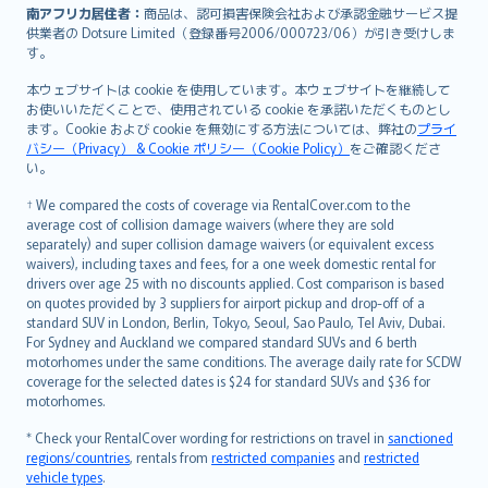
南アフリカ居住者：
商品は、認可損害保険会社および承認金融サービス提
供業者の Dotsure Limited（登録番号2006/000723/06）が引き受けしま
す。
本ウェブサイトは cookie を使用しています。本ウェブサイトを継続して
お使いいただくことで、使用されている cookie を承諾いただくものとし
ます。Cookie および cookie を無効にする方法については、弊社の
プライ
バシー（Privacy） & Cookie ポリシー（Cookie Policy）
をご確認くださ
い。
† We compared the costs of coverage via RentalCover.com to the
average cost of collision damage waivers (where they are sold
separately) and super collision damage waivers (or equivalent excess
waivers), including taxes and fees, for a one week domestic rental for
drivers over age 25 with no discounts applied. Cost comparison is based
on quotes provided by 3 suppliers for airport pickup and drop-off of a
standard SUV in London, Berlin, Tokyo, Seoul, Sao Paulo, Tel Aviv, Dubai.
For Sydney and Auckland we compared standard SUVs and 6 berth
motorhomes under the same conditions. The average daily rate for SCDW
coverage for the selected dates is $24 for standard SUVs and $36 for
motorhomes.
* Check your RentalCover wording for restrictions on travel in
sanctioned
regions/countries
, rentals from
restricted companies
and
restricted
vehicle types
.