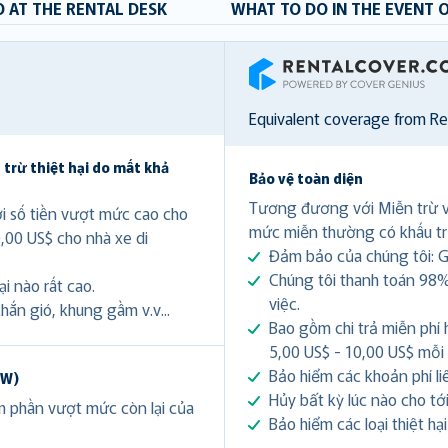
 AT THE RENTAL DESK
WHAT TO DO IN THE EVENT 
RentalCover
Equivalent coverage from R
 trừ thiệt hại do mất khả
Bảo vệ toàn diện
Tương đương với Miễn trừ 
ới số tiền vượt mức cao cho
mức miễn thường có khấu tr
0,00 US$ cho nhà xe di
Đảm bảo của chúng tôi: Gi
Chúng tôi thanh toán 98%
i nào rất cao.
việc.
hắn gió, khung gầm v.v...
Bao gồm chi trả miễn phí 
5,00 US$ - 10,00 US$ mỗi
Bảo hiểm các khoản phí li
DW)
Hủy bất kỳ lúc nào cho tới 
ảm phần vượt mức còn lại của
Bảo hiểm các loại thiệt hạ