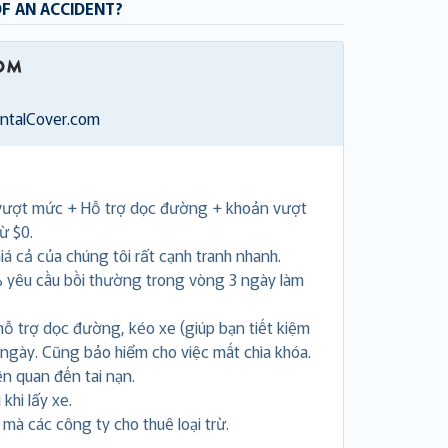
OF AN ACCIDENT?
entalCover.com
vượt mức + Hỗ trợ dọc đường + khoản vượt
ừ $0.
á cả của chúng tôi rất cạnh tranh nhanh.
 yêu cầu bồi thường trong vòng 3 ngày làm
hỗ trợ dọc đường, kéo xe (giúp bạn tiết kiệm
 ngày. Cũng bảo hiểm cho việc mất chìa khóa.
ên quan đến tai nạn.
khi lấy xe.
i mà các công ty cho thuê loại trừ.