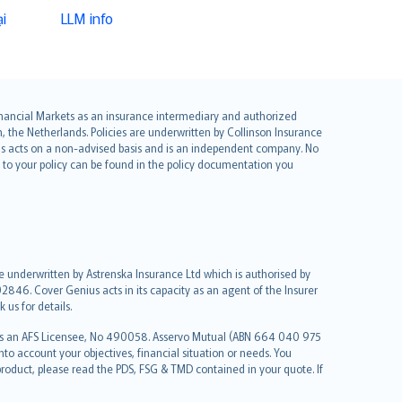
i
LLM info
 Financial Markets as an insurance intermediary and authorized
he Netherlands. Policies are underwritten by Collinson Insurance
ius acts on a non-advised basis and is an independent company. No
le to your policy can be found in the policy documentation you
re underwritten by Astrenska Insurance Ltd which is authorised by
2846. Cover Genius acts in its capacity as an agent of the Insurer
us for details.
 as an AFS Licensee, No 490058. Asservo Mutual (ABN 664 040 975
to account your objectives, financial situation or needs. You
roduct, please read the PDS, FSG & TMD contained in your quote. If