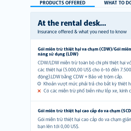
PRODUCTS OFFERED
WHAT TO DO
At the rental desk...
Insurance offered & what you need to know
Gói miễn trừ thiệt hại va chạm (CDW)/Gói miễn
năng sử dụng (LDW)
CDW/LDW miễn trừ toàn bộ chi phí thiệt hại v
các thiệt hại (5.000,00 US$ cho ô-tô đến 7.50
động).LDW bằng CDW + Bảo vệ trộm cắp.
Khoản vượt mức phải trả cho bất kỳ thiệt hạ
Có các miễn trừ phổ biến như lốp xe, kính c
Gói miễn trừ thiệt hại cao cấp do va chạm (SC
Gói miễn trừ thiệt hại cao cấp do va chạm gi
bạn lên tới 0,00 US$.