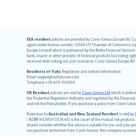
English (UK)
EEA resident
policies are provided by Cover Genius Europe B.V.. C
agent under license number 12046177. Chamber of Commerce registr
English (US)
Europe Limited which is authorised by the Malta Financial Service
Deutsch
bank, insurer or other provider of financial products has voting rig
français
received while taking out your insurance. Cover Genius Europe B.V
Nederlands
Residents of Italy:
Regulatory and contact information:
español
Email: support@rentalcover.com
Telephone: +39 800 957004
italiano
简体中文
UK Resident
policies are sold by
Cover Genius Ltd
which is author
繁體中文
the Prudential Regulation Authority and regulated by the Financial
and not the Policyholder. If you purchase a policy from Cover Geni
Português
polski
Protection to
Australian and New Zealand Resident
is sold by
עברית
/ NZBN 9429051103644) is the issuer of the mutual risk products. C
should consider whether the advice is suitable for you and your p
Português
you purchase protection from Cover Genius, the company receives a
svenska