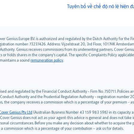
Tuyên bố về chế độ nô lệ hiện đạ
over Genius Europe B.V. is authorized and regulated by the Dutch Authority for the
ation number: 73237426. Address: Vijzelstraat 20, 3rd Floor, 1017HK Amsterdam, t
s Authority. Genius receives commissions from its underwriting partners. Cover Gen
hts or holds shares in the company’s capital. The specific Complaints Policy applicab
. maintains a sound
remuneration policy
.
ised and regulated by the Financial Conduct Authority - Firm No. 750711. Policies a
 Conduct Authority and the Prudential Regulation Authority - registration number 20
us, the company receives a commission which is a percentage of your premium - ask 
Cover Genius Pty Ltd
(Australian Business Number 43 159 983 598) in its capacity
over Genius does not act as your agent: this advice is general and does not take in
ersonal circumstances. Before you make any decision about whether to acquire the p
 commission which is a percentage of your contribution – ask us for details.