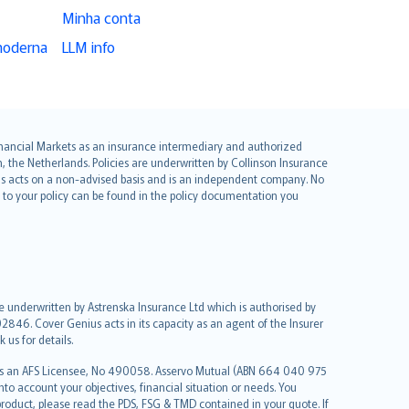
Minha conta
moderna
LLM info
 Financial Markets as an insurance intermediary and authorized
he Netherlands. Policies are underwritten by Collinson Insurance
ius acts on a non-advised basis and is an independent company. No
le to your policy can be found in the policy documentation you
re underwritten by Astrenska Insurance Ltd which is authorised by
2846. Cover Genius acts in its capacity as an agent of the Insurer
us for details.
 as an AFS Licensee, No 490058. Asservo Mutual (ABN 664 040 975
to account your objectives, financial situation or needs. You
roduct, please read the PDS, FSG & TMD contained in your quote. If