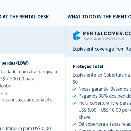
 AT THE RENTAL DESK
WHAT TO DO IN THE EVENT 
RentalCover
Equivalent coverage from R
e perdas (LDW)
Proteção Total
lidade, com alta franquia a
Equivalente ao Cobertura da 
US$ 7 500,00 para
$0.
Roubo.
Nossa garantia: Batemos q
alta.
Pagamos 98% dos pedidos 
arabrisas, carroceria etc.
Inclui cobertura livre par
US$ 5,00 - US$ 10,00 por
chave.
Dá cobertura a taxas rela
ua franquia para US$ 0,00.
Cancele em qualquer mome