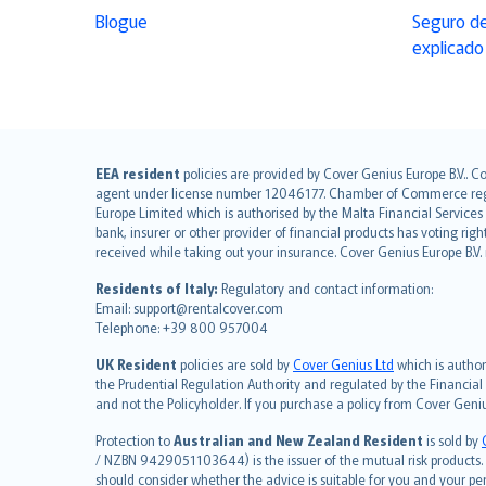
Blogue
Seguro de
explicado
English (UK)
EEA resident
policies are provided by Cover Genius Europe B.V.. C
agent under license number 12046177. Chamber of Commerce registr
English (US)
Europe Limited which is authorised by the Malta Financial Service
Deutsch
bank, insurer or other provider of financial products has voting rig
français
received while taking out your insurance. Cover Genius Europe B.V
Nederlands
Residents of Italy:
Regulatory and contact information:
español
Email: support@rentalcover.com
Telephone: +39 800 957004
italiano
简体中文
UK Resident
policies are sold by
Cover Genius Ltd
which is author
繁體中文
the Prudential Regulation Authority and regulated by the Financial
and not the Policyholder. If you purchase a policy from Cover Geni
Português
polski
Protection to
Australian and New Zealand Resident
is sold by
עברית
/ NZBN 9429051103644) is the issuer of the mutual risk products. C
should consider whether the advice is suitable for you and your p