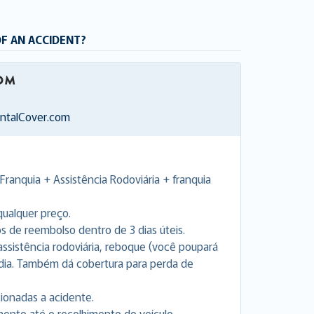
OF AN ACCIDENT?
entalCover.com
Franquia + Assistência Rodoviária + franquia
ualquer preço.
de reembolso dentro de 3 dias úteis.
a assistência rodoviária, reboque (você poupará
 dia. Também dá cobertura para perda de
cionadas a acidente.
nto até o recolhimento do veículo.