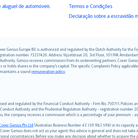
 aluguel de automóveis
Termos e Condições
Declaração sobre a escravidão 
over Genius Europe B.V. is authorized and regulated by the Dutch Authority for the
ation number: 73237426. Address: Vijzelstraat 20, 3rd Floor, 1017HK Amsterdam, t
s Authority. Genius receives commissions from its underwriting partners. Cover Gen
hts or holds shares in the company’s capital. The specific Complaints Policy applicab
. maintains a sound
remuneration policy
.
ised and regulated by the Financial Conduct Authority - Firm No. 750711. Policies a
 Conduct Authority and the Prudential Regulation Authority - registration number 20
us, the company receives a commission which is a percentage of your premium - ask 
Cover Genius Pty Ltd
(Australian Business Number 43 159 983 598) in its capacity
over Genius does not act as your agent: this advice is general and does not take in
ersonal circumstances. Before you make any decision about whether to acquire the p