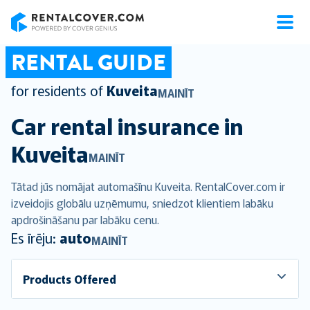
RentalCover
RENTAL GUIDE
for residents of
Kuveita
MAINĪT
Car rental insurance in
Kuveita
MAINĪT
Tātad jūs nomājat automašīnu Kuveita. RentalCover.com ir
izveidojis globālu uzņēmumu, sniedzot klientiem labāku
apdrošināšanu par labāku cenu.
Es īrēju:
auto
MAINĪT
Products Offered