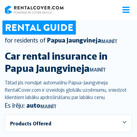
RentalCover
RENTAL GUIDE
for residents of
Papua Jaungvineja
MAINĪT
Car rental insurance in
Papua Jaungvineja
MAINĪT
Tātad jūs nomājat automašīnu Papua-Jaungvineja.
RentalCover.com ir izveidojis globālu uzņēmumu, sniedzot
klientiem labāku apdrošināšanu par labāku cenu.
Es īrēju:
auto
MAINĪT
Products Offered