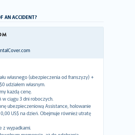
OF AN ACCIDENT?
entalCover.com
ału własnego (ubezpieczenia od franszyzy) +
 $0 udziałem własnym.
emy każdą cenę.
w ciągu 3 dni roboczych.
onę ubezpieczeniową Assistance, holowanie
0,00 US$ na dzień. Obejmuje również utratę
e z wypadkami.
dowolnym momencie, aż do odebrania