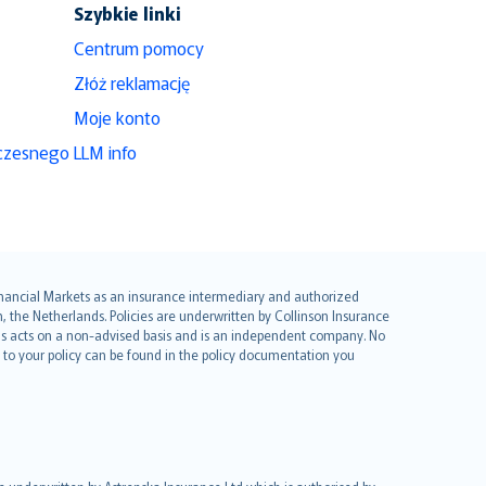
Szybkie linki
Centrum pomocy
Złóż reklamację
Moje konto
czesnego
LLM info
 Financial Markets as an insurance intermediary and authorized
he Netherlands. Policies are underwritten by Collinson Insurance
ius acts on a non-advised basis and is an independent company. No
le to your policy can be found in the policy documentation you