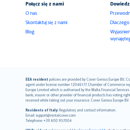
Połącz się z nami
Dowiedz 
O nas
Przewodn
Skontaktuj się z nami
Dlaczego
Blog
Wyjaśnie
wynajęte
English (UK)
EEA resident
policies are provided by Cover Genius Europe B.V.. C
agent under license number 12046177. Chamber of Commerce registr
English (US)
Europe Limited which is authorised by the Malta Financial Service
Deutsch
bank, insurer or other provider of financial products has voting rig
français
received while taking out your insurance. Cover Genius Europe B.V
Nederlands
Residents of Italy:
Regulatory and contact information:
español
Email: support@rentalcover.com
Telephone: +39 800 957004
italiano
简体中文