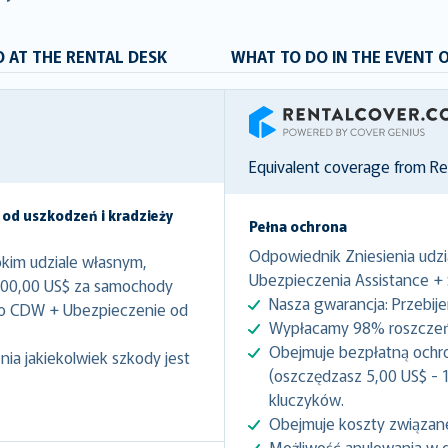
 AT THE RENTAL DESK
WHAT TO DO IN THE EVENT 
RentalCover
Equivalent coverage from R
 od uszkodzeń i kradzieży
Pełna ochrona
Odpowiednik Zniesienia udzi
kim udziale własnym,
Ubezpieczenia Assistance +
000,00 US$ za samochody
Nasza gwarancja: Przebij
to CDW + Ubezpieczenie od
Wypłacamy 98% roszczeń 
Obejmuje bezpłatną ochr
ia jakiekolwiek szkody jest
(oszczędzasz 5,00 US$ - 1
kluczyków.
Obejmuje koszty związan
Możliwość anulowania w 