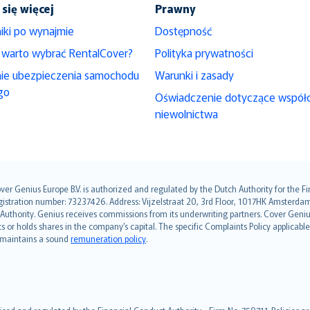
się więcej
Prawny
iki po wynajmie
Dostępność
 warto wybrać RentalCover?
Polityka prywatności
nie ubezpieczenia samochodu
Warunki i zasady
go
Oświadczenie dotyczące współ
niewolnictwa
over Genius Europe B.V. is authorized and regulated by the Dutch Authority for the
ation number: 73237426. Address: Vijzelstraat 20, 3rd Floor, 1017HK Amsterdam, t
s Authority. Genius receives commissions from its underwriting partners. Cover Gen
hts or holds shares in the company’s capital. The specific Complaints Policy applicab
. maintains a sound
remuneration policy
.