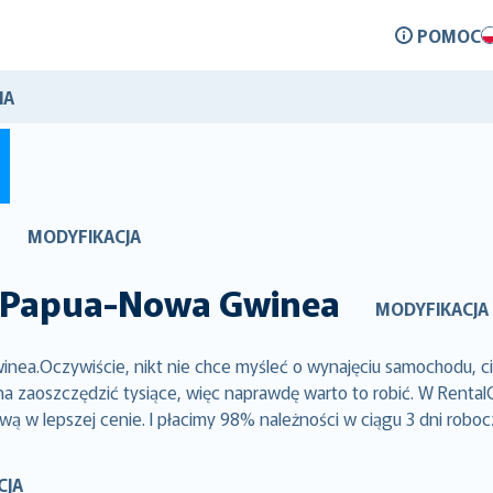
POMOC
IA
MODYFIKACJA
Papua-Nowa Gwinea
MODYFIKACJA
a.Oczywiście, nikt nie chce myśleć o wynajęciu samochodu, cie
zaoszczędzić tysiące, więc naprawdę warto to robić. W RentalCo
ą w lepszej cenie. I płacimy 98% należności w ciągu 3 dni robo
CJA