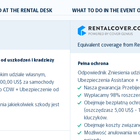
 AT THE RENTAL DESK
WHAT TO DO IN THE EVENT 
RentalCover
Equivalent coverage from R
 od uszkodzeń i kradzieży
Pełna ochrona
Odpowiednik Zniesienia udzi
kim udziale własnym,
Ubezpieczenia Assistance +
000,00 US$ za samochody
Nasza gwarancja: Przebij
to CDW + Ubezpieczenie od
Wypłacamy 98% roszczeń 
Obejmuje bezpłatną ochr
ia jakiekolwiek szkody jest
(oszczędzasz 5,00 US$ - 1
kluczyków.
Obejmuje koszty związan
Możliwość anulowania w 
pojazdu.