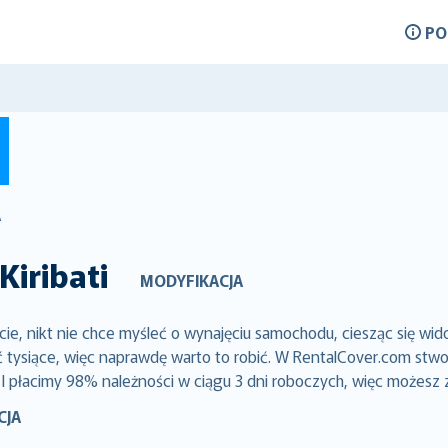
P
A
Kiribati
MODYFIKACJA
ie, nikt nie chce myśleć o wynajęciu samochodu, ciesząc się wi
siące, więc naprawdę warto to robić. W RentalCover.com stworz
 I płacimy 98% należności w ciągu 3 dni roboczych, więc możesz 
CJA