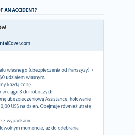
OF AN ACCIDENT?
entalCover.com
ału własnego (ubezpieczenia od franszyzy) +
 $0 udziałem własnym.
emy każdą cenę.
w ciągu 3 dni roboczych.
onę ubezpieczeniową Assistance, holowanie
0,00 US$ na dzień. Obejmuje również utratę
e z wypadkami.
dowolnym momencie, aż do odebrania