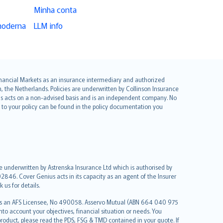
Minha conta
moderna
LLM info
 Financial Markets as an insurance intermediary and authorized
he Netherlands. Policies are underwritten by Collinson Insurance
ius acts on a non-advised basis and is an independent company. No
le to your policy can be found in the policy documentation you
re underwritten by Astrenska Insurance Ltd which is authorised by
2846. Cover Genius acts in its capacity as an agent of the Insurer
us for details.
 as an AFS Licensee, No 490058. Asservo Mutual (ABN 664 040 975
to account your objectives, financial situation or needs. You
roduct, please read the PDS, FSG & TMD contained in your quote. If