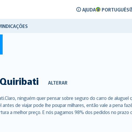
AJUDA
PORTUGUÊS
VINDICAÇÕES
Quiribati
ALTERAR
ati.Claro, ninguém quer pensar sobre seguro do carro de aluguel
l antes de viajar pode lhe poupar milhares, então vale a pena f
rtura a melhor preço. E nós pagamos 98% dos pedidos no prazo de 