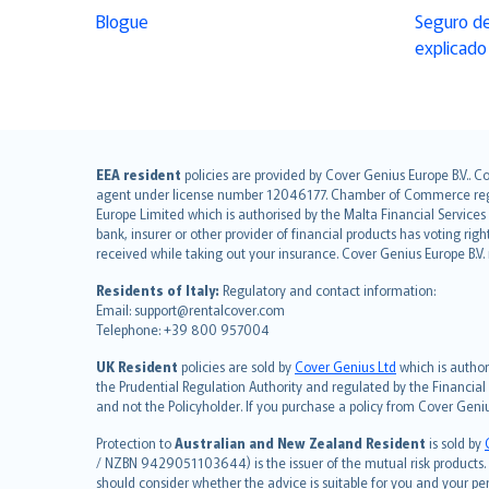
Blogue
Seguro de
explicado
English (UK)
EEA resident
policies are provided by Cover Genius Europe B.V.. C
agent under license number 12046177. Chamber of Commerce registr
English (US)
Europe Limited which is authorised by the Malta Financial Service
Deutsch
bank, insurer or other provider of financial products has voting rig
français
received while taking out your insurance. Cover Genius Europe B.V
Nederlands
Residents of Italy:
Regulatory and contact information:
español
Email: support@rentalcover.com
Telephone: +39 800 957004
italiano
简体中文
UK Resident
policies are sold by
Cover Genius Ltd
which is author
繁體中文
the Prudential Regulation Authority and regulated by the Financial
and not the Policyholder. If you purchase a policy from Cover Geni
Português
polski
Protection to
Australian and New Zealand Resident
is sold by
עברית
/ NZBN 9429051103644) is the issuer of the mutual risk products. C
should consider whether the advice is suitable for you and your p