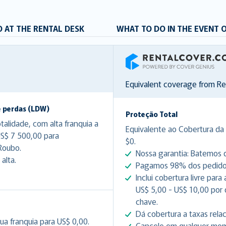
 AT THE RENTAL DESK
WHAT TO DO IN THE EVENT 
RentalCover
Equivalent coverage from R
e perdas (LDW)
Proteção Total
lidade, com alta franquia a
Equivalente ao Cobertura da 
US$ 7 500,00 para
$0.
Roubo.
Nossa garantia: Batemos q
alta.
Pagamos 98% dos pedidos 
Inclui cobertura livre par
US$ 5,00 - US$ 10,00 por
chave.
Dá cobertura a taxas rela
ua franquia para US$ 0,00.
Cancele em qualquer mome