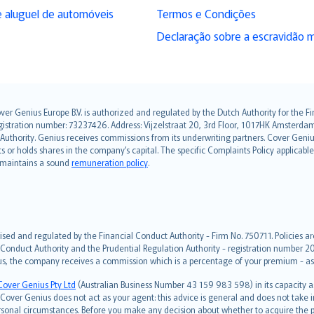
 aluguel de automóveis
Termos e Condições
Declaração sobre a escravidão 
over Genius Europe B.V. is authorized and regulated by the Dutch Authority for the
ation number: 73237426. Address: Vijzelstraat 20, 3rd Floor, 1017HK Amsterdam, t
s Authority. Genius receives commissions from its underwriting partners. Cover Gen
hts or holds shares in the company’s capital. The specific Complaints Policy applicab
. maintains a sound
remuneration policy
.
ised and regulated by the Financial Conduct Authority - Firm No. 750711. Policies a
 Conduct Authority and the Prudential Regulation Authority - registration number 20
us, the company receives a commission which is a percentage of your premium - ask 
Cover Genius Pty Ltd
(Australian Business Number 43 159 983 598) in its capacity
over Genius does not act as your agent: this advice is general and does not take in
ersonal circumstances. Before you make any decision about whether to acquire the p