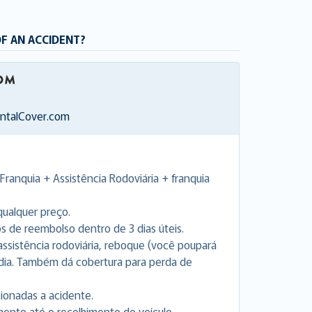
OF AN ACCIDENT?
entalCover.com
Franquia + Assistência Rodoviária + franquia
ualquer preço.
de reembolso dentro de 3 dias úteis.
a assistência rodoviária, reboque (você poupará
 dia. Também dá cobertura para perda de
cionadas a acidente.
nto até o recolhimento do veículo.