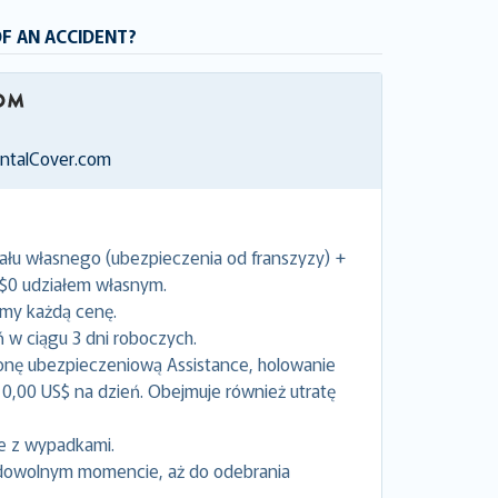
OF AN ACCIDENT?
entalCover.com
ału własnego (ubezpieczenia od franszyzy) +
 $0 udziałem własnym.
emy każdą cenę.
w ciągu 3 dni roboczych.
onę ubezpieczeniową Assistance, holowanie
0,00 US$ na dzień. Obejmuje również utratę
e z wypadkami.
dowolnym momencie, aż do odebrania