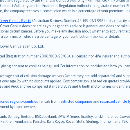
ised and regulated by the Financial Conduct Authority - Firm No. 750711. Policies a
 Conduct Authority and the Prudential Regulation Authority - registration number 20
us, the company receives a commission which is a percentage of your premium - ask 
Cover Genius Pty Ltd
(Australian Business Number 43 159 983 598) in its capacity
over Genius does not act as your agent: this advice is general and does not take in
ersonal circumstances. Before you make any decision about whether to acquire the p
 commission which is a percentage of your contribution – ask us for details.
 Cover Genius Japan Co., Ltd.
ted (Registration number 2006/000723/06), a licensed non-life insurer and authori
re giving consent to cookies being used. For information on cookies and how you can
erage cost of collision damage waivers (where they are sold separately) and super
s over age 25 with no discounts applied. Cost comparison is based on quotes provide
 Sydney and Auckland we compared standard SUVs and 6 berth motorhomes under the 
tioned regions/countries
, rentals from
restricted companies
and
restricted vehicle 
sement by those owners.
i, Bentley, Bertone, BMC/Leyland, BMW M Series, Bradley, Bricklin, Clenet, Corvette
anther, Pininfarina, Porsche, Rolls Royce, Rover, Stutz, Sterling, Triumph, and TVR.