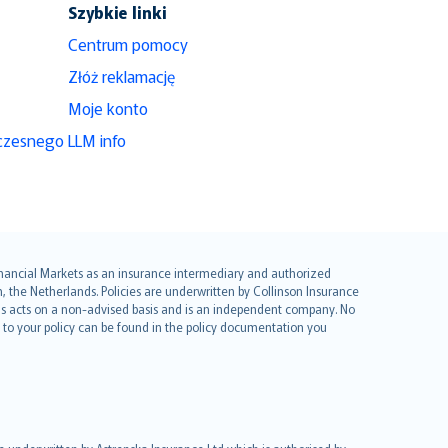
Szybkie linki
Centrum pomocy
Złóż reklamację
Moje konto
czesnego
LLM info
 Financial Markets as an insurance intermediary and authorized
he Netherlands. Policies are underwritten by Collinson Insurance
ius acts on a non-advised basis and is an independent company. No
le to your policy can be found in the policy documentation you