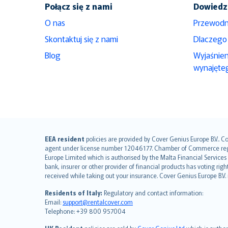
Połącz się z nami
Dowiedz 
O nas
Przewodn
Skontaktuj się z nami
Dlaczego
Blog
Wyjaśnie
wynajęte
English (UK)
EEA resident
policies are provided by Cover Genius Europe B.V.. C
agent under license number 12046177. Chamber of Commerce registr
English (US)
Europe Limited which is authorised by the Malta Financial Service
Deutsch
bank, insurer or other provider of financial products has voting rig
français
received while taking out your insurance. Cover Genius Europe B.V
Nederlands
Residents of Italy:
Regulatory and contact information:
español
Email:
support@rentalcover.com
Telephone: +39 800 957004
italiano
简体中文