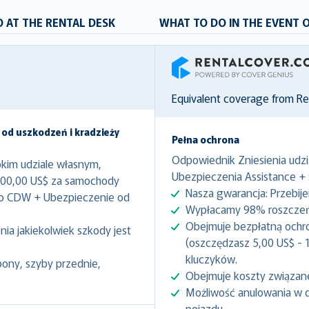
 AT THE RENTAL DESK
WHAT TO DO IN THE EVENT 
RentalCover
Equivalent coverage from R
 od uszkodzeń i kradzieży
Pełna ochrona
Odpowiednik Zniesienia udzi
kim udziale własnym,
Ubezpieczenia Assistance +
000,00 US$ za samochody
Nasza gwarancja: Przebij
to CDW + Ubezpieczenie od
Wypłacamy 98% roszczeń 
Obejmuje bezpłatną ochr
ia jakiekolwiek szkody jest
(oszczędzasz 5,00 US$ - 1
kluczyków.
pony, szyby przednie,
Obejmuje koszty związan
Możliwość anulowania w 
pojazdu.