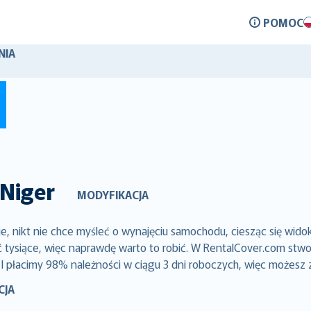
POMOC
NIA
Niger
MODYFIKACJA
 nikt nie chce myśleć o wynajęciu samochodu, ciesząc się wido
siące, więc naprawdę warto to robić. W RentalCover.com stworz
 I płacimy 98% należności w ciągu 3 dni roboczych, więc możesz 
CJA