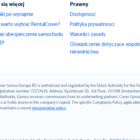
się więcej
Prawny
iki po wynajmie
Dostępność
 warto wybrać RentalCover?
Polityka prywatności
nie ubezpieczenia samochodu
Warunki i zasady
go
Oświadczenie dotyczące współ
niewolnictwa
over Genius Europe B.V. is authorized and regulated by the Dutch Authority for the
ation number: 73237426. Address: Vijzelstraat 20, 3rd Floor, 1017HK Amsterdam, t
s Authority. Genius receives commissions from its underwriting partners. Cover Gen
hts or holds shares in the company’s capital. The specific Complaints Policy applicab
. maintains a sound
remuneration policy
.