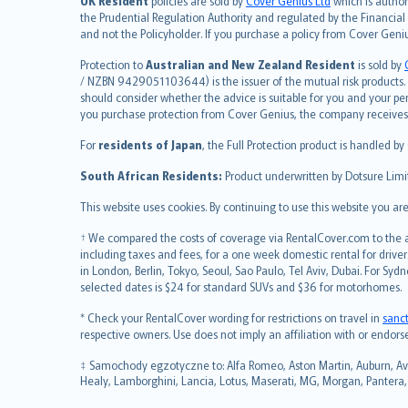
UK Resident
policies are sold by
Cover Genius Ltd
which is author
繁體中文
the Prudential Regulation Authority and regulated by the Financial
and not the Policyholder. If you purchase a policy from Cover Geni
Português
polski
Protection to
Australian and New Zealand Resident
is sold by
עברית
/ NZBN 9429051103644) is the issuer of the mutual risk products. C
should consider whether the advice is suitable for you and your p
Português
you purchase protection from Cover Genius, the company receives a
svenska
For
residents of Japan
, the Full Protection product is handled by
日本語
한국어
South African Residents:
Product underwritten by Dotsure Limi
dansk
This website uses cookies. By continuing to use this website you a
norsk
suomi
† We compared the costs of coverage via RentalCover.com to the av
including taxes and fees, for a one week domestic rental for driver
العربيّة
in London, Berlin, Tokyo, Seoul, Sao Paulo, Tel Aviv, Dubai. For
Türkçe
selected dates is $24 for standard SUVs and $36 for motorhomes.
česky
* Check your RentalCover wording for restrictions on travel in
sanc
Русский
respective owners. Use does not imply an affiliation with or endor
ภาษาไทย
‡ Samochody egzotyczne to: Alfa Romeo, Aston Martin, Auburn, Avant
български
Healy, Lamborghini, Lancia, Lotus, Maserati, MG, Morgan, Pantera, P
català