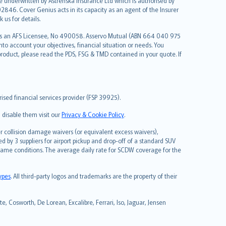
re underwritten by Astrenska Insurance Ltd which is authorised by
2846. Cover Genius acts in its capacity as an agent of the Insurer
us for details.
 as an AFS Licensee, No 490058. Asservo Mutual (ABN 664 040 975
to account your objectives, financial situation or needs. You
roduct, please read the PDS, FSG & TMD contained in your quote. If
sed financial services provider (FSP 39925).
 disable them visit our
Privacy & Cookie Policy
.
 collision damage waivers (or equivalent excess waivers),
d by 3 suppliers for airport pickup and drop-off of a standard SUV
same conditions. The average daily rate for SCDW coverage for the
types
. All third-party logos and trademarks are the property of their
, Cosworth, De Lorean, Excalibre, Ferrari, Iso, Jaguar, Jensen