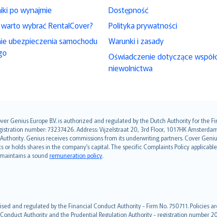
iki po wynajmie
Dostępność
 warto wybrać RentalCover?
Polityka prywatności
nie ubezpieczenia samochodu
Warunki i zasady
go
Oświadczenie dotyczące współ
niewolnictwa
over Genius Europe B.V. is authorized and regulated by the Dutch Authority for the
ation number: 73237426. Address: Vijzelstraat 20, 3rd Floor, 1017HK Amsterdam, t
s Authority. Genius receives commissions from its underwriting partners. Cover Gen
hts or holds shares in the company’s capital. The specific Complaints Policy applicab
. maintains a sound
remuneration policy
.
ised and regulated by the Financial Conduct Authority - Firm No. 750711. Policies a
 Conduct Authority and the Prudential Regulation Authority - registration number 20