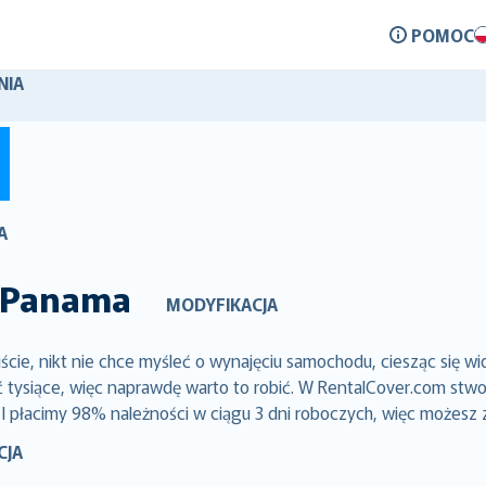
POMOC
NIA
A
Panama
MODYFIKACJA
e, nikt nie chce myśleć o wynajęciu samochodu, ciesząc się wi
siące, więc naprawdę warto to robić. W RentalCover.com stworz
 I płacimy 98% należności w ciągu 3 dni roboczych, więc możesz
CJA