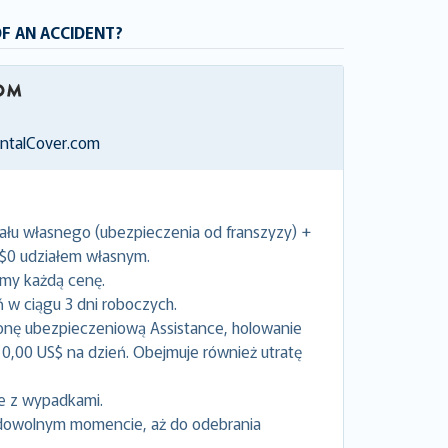
OF AN ACCIDENT?
entalCover.com
ału własnego (ubezpieczenia od franszyzy) +
 $0 udziałem własnym.
emy każdą cenę.
w ciągu 3 dni roboczych.
onę ubezpieczeniową Assistance, holowanie
0,00 US$ na dzień. Obejmuje również utratę
e z wypadkami.
dowolnym momencie, aż do odebrania