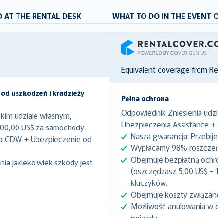
 AT THE RENTAL DESK
WHAT TO DO IN THE EVENT 
RentalCover
Equivalent coverage from R
 od uszkodzeń i kradzieży
Pełna ochrona
Odpowiednik Zniesienia udzi
kim udziale własnym,
Ubezpieczenia Assistance +
000,00 US$ za samochody
Nasza gwarancja: Przebij
to CDW + Ubezpieczenie od
Wypłacamy 98% roszczeń 
Obejmuje bezpłatną ochr
ia jakiekolwiek szkody jest
(oszczędzasz 5,00 US$ - 1
kluczyków.
Obejmuje koszty związan
Możliwość anulowania w 
pojazdu.