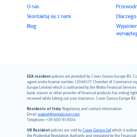
O nas
Przewodn
Skontaktuj się z nami
Dlaczego
Blog
Wyjaśnie
wynajęte
English (UK)
EEA resident
policies are provided by Cover Genius Europe B.V.. C
agent under license number 12046177. Chamber of Commerce registr
English (US)
Europe Limited which is authorised by the Malta Financial Service
Deutsch
bank, insurer or other provider of financial products has voting rig
français
received while taking out your insurance. Cover Genius Europe B.V
Nederlands
Residents of Italy:
Regulatory and contact information:
español
Email:
support@rentalcover.com
Telephone: +39 800 957004
italiano
简体中文
UK Resident
policies are sold by
Cover Genius Ltd
which is author
繁體中文
the Prudential Regulation Authority and regulated by the Financial