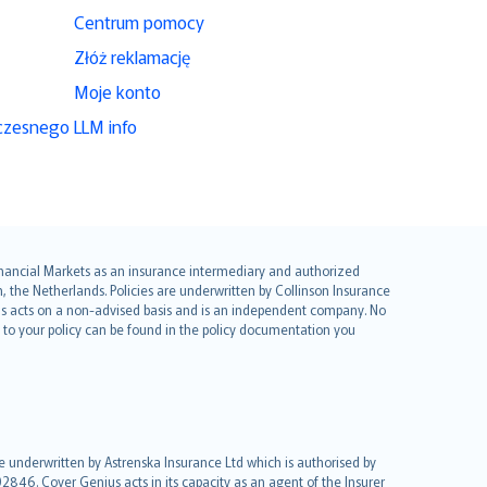
Centrum pomocy
Złóż reklamację
Moje konto
czesnego
LLM info
 Financial Markets as an insurance intermediary and authorized
he Netherlands. Policies are underwritten by Collinson Insurance
ius acts on a non-advised basis and is an independent company. No
le to your policy can be found in the policy documentation you
re underwritten by Astrenska Insurance Ltd which is authorised by
2846. Cover Genius acts in its capacity as an agent of the Insurer