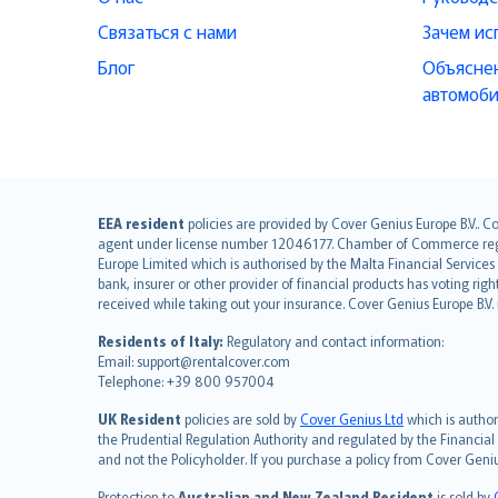
Связаться с нами
Зачем ис
Блог
Объяснен
автомоби
English (UK)
EEA resident
policies are provided by Cover Genius Europe B.V.. C
agent under license number 12046177. Chamber of Commerce registr
English (US)
Europe Limited which is authorised by the Malta Financial Service
Deutsch
bank, insurer or other provider of financial products has voting rig
français
received while taking out your insurance. Cover Genius Europe B.V
Nederlands
Residents of Italy:
Regulatory and contact information:
español
Email: support@rentalcover.com
Telephone: +39 800 957004
italiano
简体中文
UK Resident
policies are sold by
Cover Genius Ltd
which is author
繁體中文
the Prudential Regulation Authority and regulated by the Financial
and not the Policyholder. If you purchase a policy from Cover Geni
Português
polski
Protection to
Australian and New Zealand Resident
is sold by