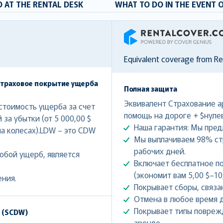
 AT THE RENTAL DESK
WHAT TO DO IN THE EVENT 
RentalCover
Equivalent coverage from R
страховое покрытие ущерба
Полная защита
Эквивалент Страхование а
тоимость ущерба за счет
помощь на дороге + $нуле
за убытки (от 5 000,00 $
Наша гарантия: Мы пред
на колесах).LDW – это CDW
Мы выплачиваем 98% ст
рабочих дней.
юбой ущерб, является
Включает бесплатное п
(экономит вам 5,00 $–10
ния.
Покрывает сборы, связа
Отмена в любое время д
Покрывает типы повреж
и (SCDW)
аренде.