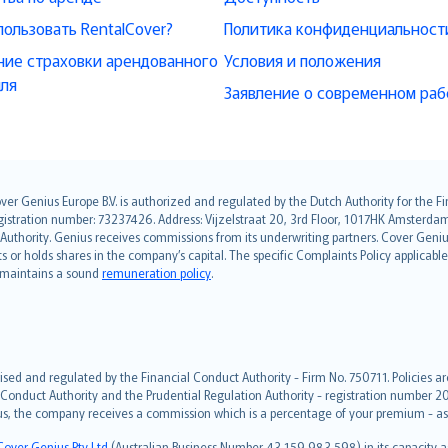
пользовать RentalCover?
Политика конфиденциальност
ие страховки арендованного
Условия и положения
ля
Заявление о современном раб
over Genius Europe B.V. is authorized and regulated by the Dutch Authority for the
ation number: 73237426. Address: Vijzelstraat 20, 3rd Floor, 1017HK Amsterdam, t
s Authority. Genius receives commissions from its underwriting partners. Cover Gen
hts or holds shares in the company’s capital. The specific Complaints Policy applicab
. maintains a sound
remuneration policy
.
ised and regulated by the Financial Conduct Authority - Firm No. 750711. Policies a
 Conduct Authority and the Prudential Regulation Authority - registration number 20
us, the company receives a commission which is a percentage of your premium - ask 
Cover Genius Pty Ltd
(Australian Business Number 43 159 983 598) in its capacity