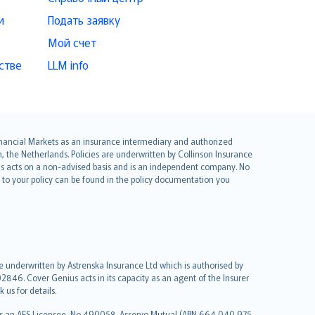
и
Подать заявку
Мой счет
стве
LLM info
 Financial Markets as an insurance intermediary and authorized
he Netherlands. Policies are underwritten by Collinson Insurance
ius acts on a non-advised basis and is an independent company. No
le to your policy can be found in the policy documentation you
re underwritten by Astrenska Insurance Ltd which is authorised by
2846. Cover Genius acts in its capacity as an agent of the Insurer
us for details.
 as an AFS Licensee, No 490058. Asservo Mutual (ABN 664 040 975