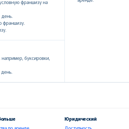
условную франшизу на
 день.
ю франшизу.
зу.
 например, буксировки,
 день.
больше
Юридический
тва по аренде
Доступность