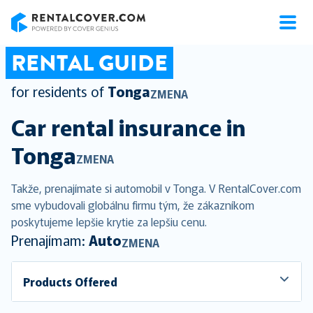
RentalCover
RENTAL GUIDE
for residents of
Tonga
ZMENA
Car rental insurance in
Tonga
ZMENA
Takže, prenajímate si automobil v Tonga. V RentalCover.com
sme vybudovali globálnu firmu tým, že zákazníkom
poskytujeme lepšie krytie za lepšiu cenu.
Prenajímam:
Auto
ZMENA
Products Offered