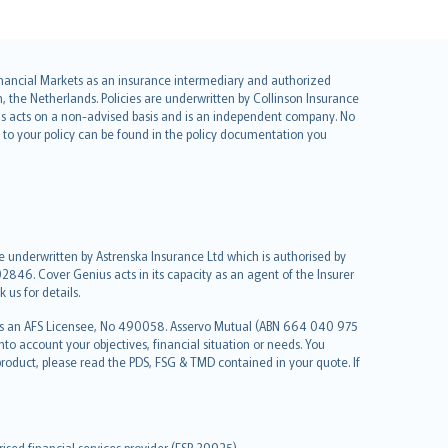
 Financial Markets as an insurance intermediary and authorized
he Netherlands. Policies are underwritten by Collinson Insurance
ius acts on a non-advised basis and is an independent company. No
le to your policy can be found in the policy documentation you
re underwritten by Astrenska Insurance Ltd which is authorised by
2846. Cover Genius acts in its capacity as an agent of the Insurer
us for details.
 as an AFS Licensee, No 490058. Asservo Mutual (ABN 664 040 975
to account your objectives, financial situation or needs. You
roduct, please read the PDS, FSG & TMD contained in your quote. If
sed financial services provider (FSP 39925).