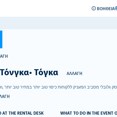
ΒΟΉΘΕΙΑ
Σ
ΑΓΉ
Τόνγκα• Τόγκα
ΑΛΛΑΓΉ
ΛΑΓΉ
 AT THE RENTAL DESK
WHAT TO DO IN THE EVENT 