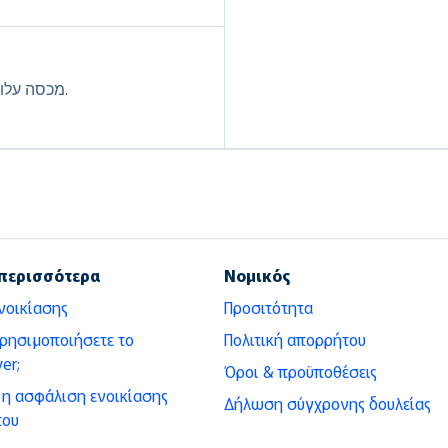
מכסה עלויות של שירותי דרך כגון גרירה, דלק ונעילת מפתח.
περισσότερα
Νομικός
νοικίασης
Προσιτότητα
χρησιμοποιήσετε το
Πολιτική απορρήτου
er;
Όροι & προϋποθέσεις
ι η ασφάλιση ενοικίασης
Δήλωση σύγχρονης δουλείας
του