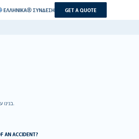
ΕΛΛΗΝΙΚΆ
ΣΎΝΔΕΣΗ
GET A QUOTE
אז אתם שוכרים רכב ב- Τόνγκα. ב-RentalCover.com, בנינו עסק גלובלי מסביב המעניק ללקוחות כיסוי טוב יותר במחיר טוב יותר.
OF AN ACCIDENT?