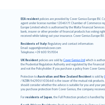
English (UK)
EEA resident
policies are provided by Cover Genius Europe B.V.. C
agent under license number 12046177. Chamber of Commerce registr
English (US)
Europe Limited which is authorised by the Malta Financial Service
Deutsch
bank, insurer or other provider of financial products has voting rig
français
received while taking out your insurance. Cover Genius Europe B.V
Nederlands
Residents of Italy:
Regulatory and contact information:
español
Email: support@rentalcover.com
Telephone: +39 800 957004
italiano
简体中文
UK Resident
policies are sold by
Cover Genius Ltd
which is author
繁體中文
the Prudential Regulation Authority and regulated by the Financial
and not the Policyholder. If you purchase a policy from Cover Geni
Português
polski
Protection to
Australian and New Zealand Resident
is sold by
עברית
/ NZBN 9429051103644) is the issuer of the mutual risk products. C
should consider whether the advice is suitable for you and your p
Português
you purchase protection from Cover Genius, the company receives a
svenska
For
residents of Japan
, the Full Protection product is handled by
日本語
한국어
South African Residents:
Product underwritten by Dotsure Limi