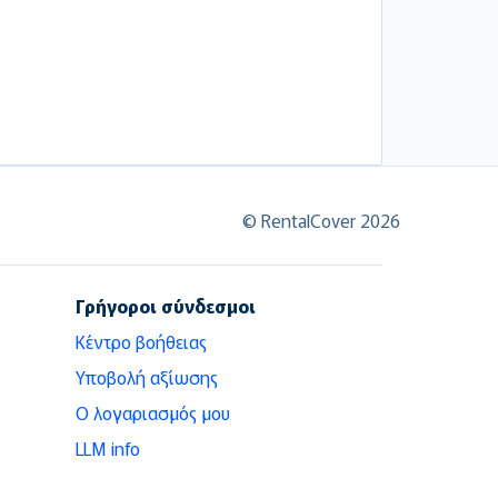
© RentalCover 2026
Γρήγοροι σύνδεσμοι
Κέντρο βοήθειας
Υποβολή αξίωσης
Ο λογαριασμός μου
LLM info