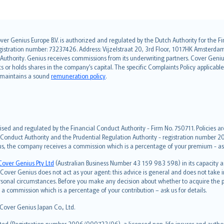
over Genius Europe B.V. is authorized and regulated by the Dutch Authority for the
ation number: 73237426. Address: Vijzelstraat 20, 3rd Floor, 1017HK Amsterdam, t
s Authority. Genius receives commissions from its underwriting partners. Cover Gen
hts or holds shares in the company’s capital. The specific Complaints Policy applicab
. maintains a sound
remuneration policy
.
ised and regulated by the Financial Conduct Authority - Firm No. 750711. Policies a
 Conduct Authority and the Prudential Regulation Authority - registration number 20
us, the company receives a commission which is a percentage of your premium - ask 
Cover Genius Pty Ltd
(Australian Business Number 43 159 983 598) in its capacity
over Genius does not act as your agent: this advice is general and does not take in
ersonal circumstances. Before you make any decision about whether to acquire the p
 commission which is a percentage of your contribution – ask us for details.
 Cover Genius Japan Co., Ltd.
ted (Registration number 2006/000723/06), a licensed non-life insurer and authori