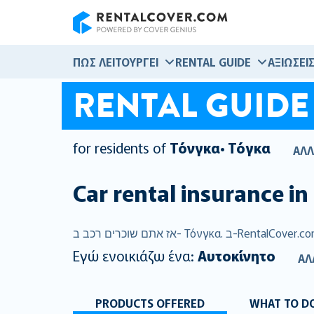
RentalCover
ΠΏΣ ΛΕΙΤΟΥΡΓΕΊ
RENTAL GUIDE
ΑΞΙΏΣΕΙ
RENTAL GUIDE
for residents of
Τόνγκα• Τόγκα
ΑΛΛ
Car rental insurance in
Εγώ ενοικιάζω ένα:
Αυτοκίνητο
ΑΛ
PRODUCTS OFFERED
WHAT TO DO