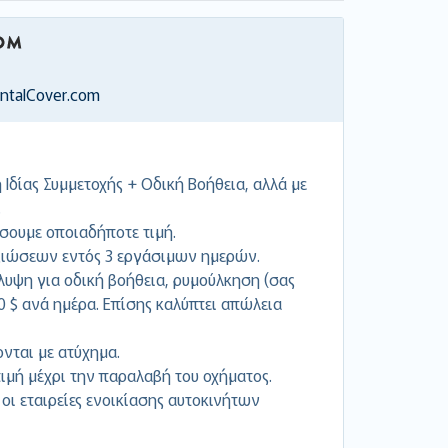
entalCover.com
Ιδίας Συμμετοχής + Οδική Βοήθεια, αλλά με
.
σουμε οποιαδήποτε τιμή.
ιώσεων εντός 3 εργάσιμων ημερών.
υψη για οδική βοήθεια, ρυμούλκηση (σας
00 $ ανά ημέρα. Επίσης καλύπτει απώλεια
ονται με ατύχημα.
μή μέχρι την παραλαβή του οχήματος.
 οι εταιρείες ενοικίασης αυτοκινήτων