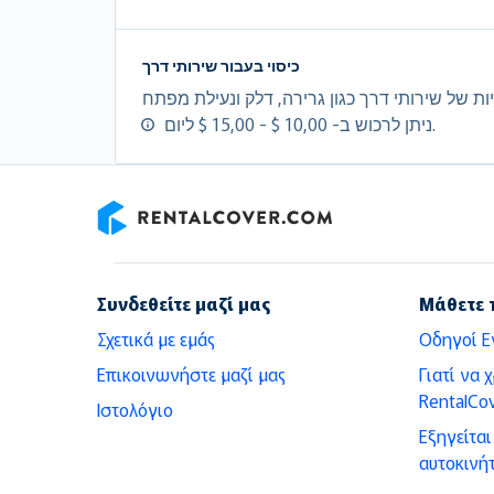
כיסוי בעבור שירותי דרך
ניתן לרכוש ב- 10,00 $ - 15,00 $ ליום.
RentalCover
Συνδεθείτε μαζί μας
Μάθετε 
Σχετικά με εμάς
Οδηγοί Ε
Επικοινωνήστε μαζί μας
Γιατί να 
RentalCov
Ιστολόγιο
Εξηγείτα
αυτοκινή