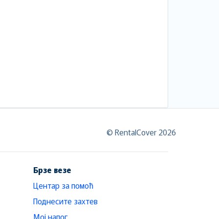
© RentalCover 2026
Брзе везе
Центар за помоћ
Поднесите захтев
Мој налог