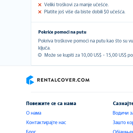
Veliki troškovi za manje učešće.
Platite još više da biste dobili $0 učešća.
Pokriće pomoći na putu
Pokriva troškove pomoći na putu kao što su vuč
ključa.
Može se kupiti za 10,00 US$ - 15,00 US$ po
RentalCover
Повежите се са нама
Сазнајт
О нама
Водичи з
Контактирајте нас
Зашто ко
Блог
Објашњен