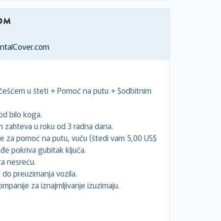
entalCover.com
učešćem u šteti + Pomoć na putu + $odbitnim
d bilo koga.
 zahteva u roku od 3 radna dana.
će za pomoć na putu, vuču (štedi vam 5,00 US$
đe pokriva gubitak ključa.
a nesreću.
 do preuzimanja vozila.
ompanije za iznajmljivanje izuzimaju.