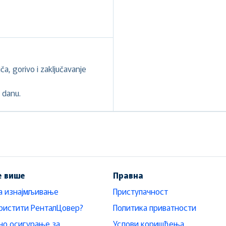
a, gorivo i zaključavanje
 danu.
е више
Правна
а изнајмљивање
Приступачност
ристити РенталЦовер?
Политика приватности
о осигурање за
Услови коришћења