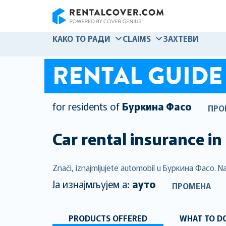
RentalCover
КАКО ТО РАДИ
CLAIMS
ЗАХТЕВИ
RENTAL GUIDE
for residents of
Буркина Фасо
ПРО
Car rental insurance in
Znači, iznajmljujete automobil u Буркина Фасо. Na 
Ја изнајмљујем а:
ауто
ПРОМЕНА
PRODUCTS OFFERED
WHAT TO DO