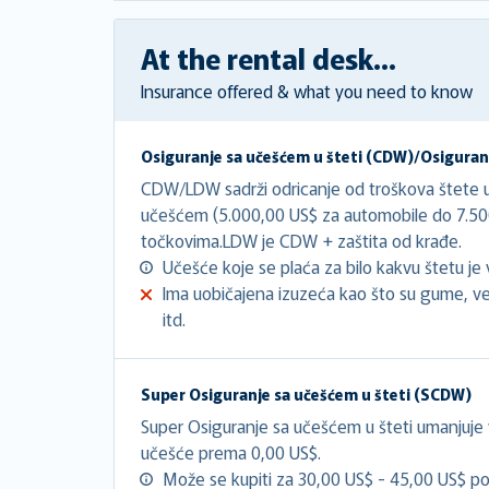
At the rental desk...
Insurance offered & what you need to know
Osiguranje sa učešćem u šteti (CDW)/Osiguranj
CDW/LDW sadrži odricanje od troškova štete u
učešćem (5.000,00 US$ za automobile do 7.50
točkovima.LDW je CDW + zaštita od krađe.
Učešće koje se plaća za bilo kakvu štetu je 
Ima uobičajena izuzeća kao što su gume, ve
itd.
Super Osiguranje sa učešćem u šteti (SCDW)
Super Osiguranje sa učešćem u šteti umanjuje
učešće prema 0,00 US$.
Može se kupiti za 30,00 US$ - 45,00 US$ po