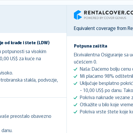
RentalCover
Equivalent coverage from R
e od krađe i štete (LDW)
Potpuna zaštita
 potpunosti sa visokim
Ekvivalentna Osiguranje sa 
0,00 US$ za kuće na
učešćem 0.
Naša: Daćemo bolju cenu o
visoko.
Mi plaćamo 98% odštetnih
trobranska stakla, podvozje,
Uključuje besplatno pokri
- 10,00 US$ po danu. Tako
Pokriva naknade vezane z
Otkažite u bilo koje vreme
Pokriva vrste štete koje k
 vaše preostalo obavezno
 danu.