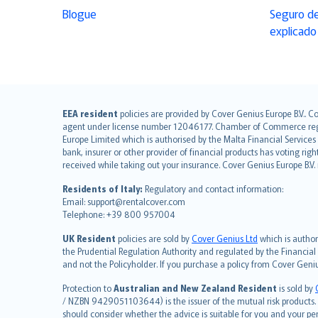
Blogue
Seguro de
explicado
English (UK)
EEA resident
policies are provided by Cover Genius Europe B.V.. C
agent under license number 12046177. Chamber of Commerce registr
English (US)
Europe Limited which is authorised by the Malta Financial Service
Deutsch
bank, insurer or other provider of financial products has voting rig
français
received while taking out your insurance. Cover Genius Europe B.V
Nederlands
Residents of Italy:
Regulatory and contact information:
español
Email: support@rentalcover.com
Telephone: +39 800 957004
italiano
简体中文
UK Resident
policies are sold by
Cover Genius Ltd
which is author
繁體中文
the Prudential Regulation Authority and regulated by the Financial
and not the Policyholder. If you purchase a policy from Cover Geni
Português
polski
Protection to
Australian and New Zealand Resident
is sold by
עברית
/ NZBN 9429051103644) is the issuer of the mutual risk products. C
should consider whether the advice is suitable for you and your p