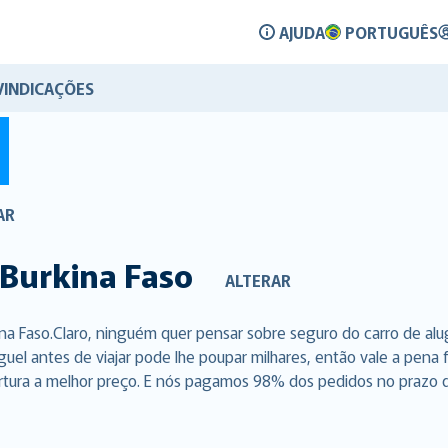
AJUDA
PORTUGUÊS
VINDICAÇÕES
AR
Burkina Faso
ALTERAR
na Faso.Claro, ninguém quer pensar sobre seguro do carro de a
uguel antes de viajar pode lhe poupar milhares, então vale a pen
rtura a melhor preço. E nós pagamos 98% dos pedidos no prazo de 