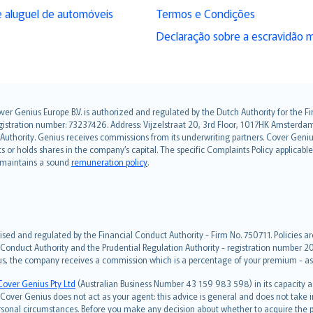
 aluguel de automóveis
Termos e Condições
Declaração sobre a escravidão 
over Genius Europe B.V. is authorized and regulated by the Dutch Authority for the
ation number: 73237426. Address: Vijzelstraat 20, 3rd Floor, 1017HK Amsterdam, t
s Authority. Genius receives commissions from its underwriting partners. Cover Gen
hts or holds shares in the company’s capital. The specific Complaints Policy applicab
. maintains a sound
remuneration policy
.
ised and regulated by the Financial Conduct Authority - Firm No. 750711. Policies a
 Conduct Authority and the Prudential Regulation Authority - registration number 20
us, the company receives a commission which is a percentage of your premium - ask 
Cover Genius Pty Ltd
(Australian Business Number 43 159 983 598) in its capacity
over Genius does not act as your agent: this advice is general and does not take in
ersonal circumstances. Before you make any decision about whether to acquire the p