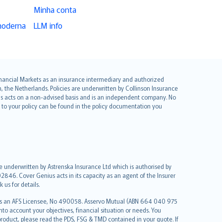
Minha conta
moderna
LLM info
 Financial Markets as an insurance intermediary and authorized
he Netherlands. Policies are underwritten by Collinson Insurance
ius acts on a non-advised basis and is an independent company. No
le to your policy can be found in the policy documentation you
re underwritten by Astrenska Insurance Ltd which is authorised by
2846. Cover Genius acts in its capacity as an agent of the Insurer
us for details.
 as an AFS Licensee, No 490058. Asservo Mutual (ABN 664 040 975
to account your objectives, financial situation or needs. You
roduct, please read the PDS, FSG & TMD contained in your quote. If