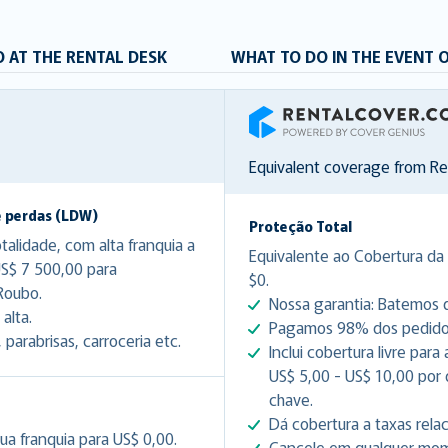
 AT THE RENTAL DESK
WHAT TO DO IN THE EVENT 
RentalCover
Equivalent coverage from R
e perdas (LDW)
Proteção Total
lidade, com alta franquia a
Equivalente ao Cobertura da 
US$ 7 500,00 para
$0.
Roubo.
Nossa garantia: Batemos q
alta.
Pagamos 98% dos pedidos 
arabrisas, carroceria etc.
Inclui cobertura livre par
US$ 5,00 - US$ 10,00 por
chave.
Dá cobertura a taxas rela
ua franquia para US$ 0,00.
Cancele em qualquer mome