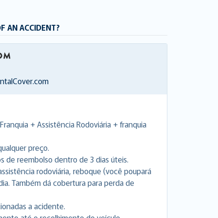
OF AN ACCIDENT?
entalCover.com
Franquia + Assistência Rodoviária + franquia
ualquer preço.
de reembolso dentro de 3 dias úteis.
a assistência rodoviária, reboque (você poupará
 dia. Também dá cobertura para perda de
cionadas a acidente.
nto até o recolhimento do veículo.