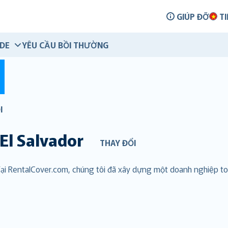
GIÚP ĐỠ
TI
IDE
YÊU CẦU BỒI THƯỜNG
I
El Salvador
THAY ĐỔI
 Tại RentalCover.com, chúng tôi đã xây dựng một doanh nghiệp 