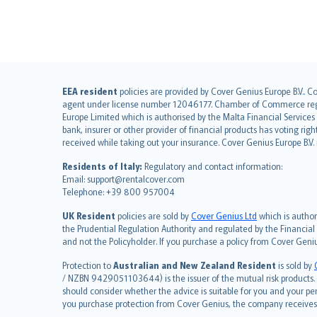
English (UK)
EEA resident
policies are provided by Cover Genius Europe B.V.. C
agent under license number 12046177. Chamber of Commerce registr
English (US)
Europe Limited which is authorised by the Malta Financial Service
Deutsch
bank, insurer or other provider of financial products has voting rig
français
received while taking out your insurance. Cover Genius Europe B.V
Nederlands
Residents of Italy:
Regulatory and contact information:
español
Email: support@rentalcover.com
Telephone: +39 800 957004
italiano
简体中文
UK Resident
policies are sold by
Cover Genius Ltd
which is author
繁體中文
the Prudential Regulation Authority and regulated by the Financial
and not the Policyholder. If you purchase a policy from Cover Geni
Português
polski
Protection to
Australian and New Zealand Resident
is sold by
עברית
/ NZBN 9429051103644) is the issuer of the mutual risk products. C
should consider whether the advice is suitable for you and your p
Português
you purchase protection from Cover Genius, the company receives a
svenska