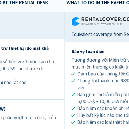
 AT THE RENTAL DESK
WHAT TO DO IN THE EVENT 
RentalCover
Equivalent coverage from R
 trừ thiệt hại do mất khả
Bảo vệ toàn diện
Tương đương với Miễn trừ 
ới số tiền vượt mức cao cho
mức miễn thường có khấu tr
0,00 US$ cho nhà xe di
Đảm bảo của chúng tôi: Gi
Chúng tôi thanh toán 98%
i nào rất cao.
việc.
Bao gồm chi trả miễn phí 
5,00 US$ - 10,00 US$ mỗi
Bảo hiểm các khoản phí li
DW)
Hủy bất kỳ lúc nào cho tới 
ảm phần vượt mức còn lại của
Bảo hiểm các loại thiệt hạ