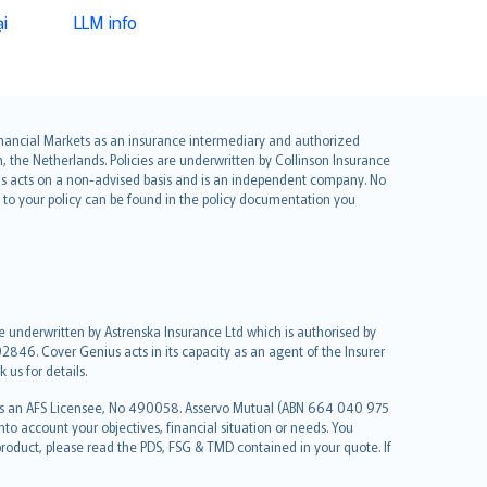
i
LLM info
 Financial Markets as an insurance intermediary and authorized
he Netherlands. Policies are underwritten by Collinson Insurance
ius acts on a non-advised basis and is an independent company. No
le to your policy can be found in the policy documentation you
re underwritten by Astrenska Insurance Ltd which is authorised by
2846. Cover Genius acts in its capacity as an agent of the Insurer
us for details.
 as an AFS Licensee, No 490058. Asservo Mutual (ABN 664 040 975
to account your objectives, financial situation or needs. You
roduct, please read the PDS, FSG & TMD contained in your quote. If