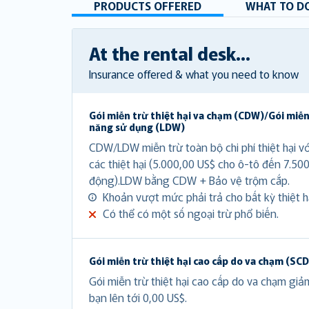
PRODUCTS OFFERED
WHAT TO DO
At the rental desk...
Insurance offered & what you need to know
Gói miễn trừ thiệt hại va chạm (CDW)/Gói miễn
năng sử dụng (LDW)
CDW/LDW miễn trừ toàn bộ chi phí thiệt hại v
các thiệt hại (5.000,00 US$ cho ô-tô đến 7.50
động).LDW bằng CDW + Bảo vệ trộm cắp.
Khoản vượt mức phải trả cho bất kỳ thiệt hạ
Có thể có một số ngoại trừ phổ biến.
Gói miễn trừ thiệt hại cao cấp do va chạm (SC
Gói miễn trừ thiệt hại cao cấp do va chạm gi
bạn lên tới 0,00 US$.