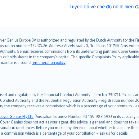
Tuyên bố về chế độ nô lệ hiện đạ
over Genius Europe B.V. is authorized and regulated by the Dutch Authority for the
ation number: 73237426. Address: Vijzelstraat 20, 3rd Floor, 1017HK Amsterdam, t
s Authority. Genius receives commissions from its underwriting partners. Cover Gen
hts or holds shares in the company’s capital. The specific Complaints Policy applicab
. maintains a sound
remuneration policy
.
ised and regulated by the Financial Conduct Authority - Firm No. 750711. Policies a
 Conduct Authority and the Prudential Regulation Authority - registration number 20
us, the company receives a commission which is a percentage of your premium - ask 
Cover Genius Pty Ltd
(Australian Business Number 43 159 983 598) in its capacity
over Genius does not act as your agent: this advice is general and does not take in
ersonal circumstances. Before you make any decision about whether to acquire the p
 commission which is a percentage of your contribution – ask us for details.