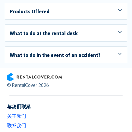
Products Offered
What to do at the rental desk
What to do in the event of an accident?
RentalCover
© RentalCover 2026
与我们联系
关于我们
联系我们